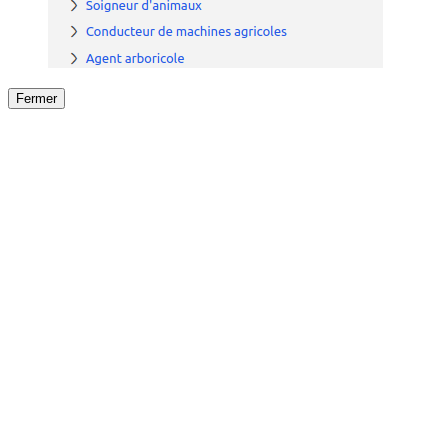
Fermer
Fermer
le détail de l'offre
/
Offre
sur
Offre précéden