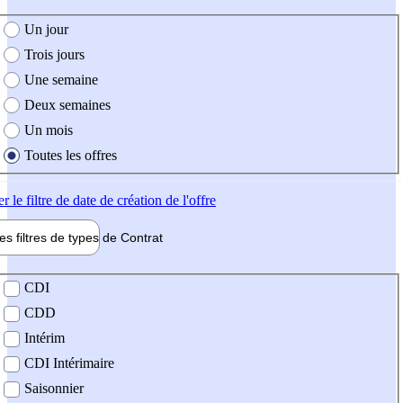
e création de l'offre
Un jour
Trois jours
Une semaine
Deux semaines
Un mois
Toutes les offres
er
le filtre de date de création de l'offre
les filtres de types de
Contrat
de contrat
CDI
CDD
Intérim
CDI Intérimaire
Saisonnier