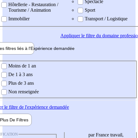
Spectacle
Hôtellerie - Restauration /
Tourisme / Animation
Sport
Immobilier
Transport / Logistique
Appliquer
le filtre du domaine professi
es filtres liés à l'
Expérience
demandée
ience demandée
Moins de 1 an
De 1 à 3 ans
Plus de 3 ans
Non renseignée
er
le filtre de l'expérience demandée
Plus De
Filtres
IFICATION
par France travail,