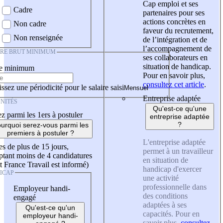
Cap emploi et ses
Cadre
partenaires pour ses
actions concrètes en
Non cadre
faveur du recrutement,
Non renseignée
de l’intégration et de
l’accompagnement de
IRE BRUT MINIMUM
ses collaborateurs en
situation de handicap.
re minimum
Pour en savoir plus,
consultez cet article
.
ssez une périodicité pour le salaire saisi
Entreprise adaptée
NITÉS
Qu'est-ce qu'une
z parmi les 1ers à postuler
entreprise adaptée
?
urquoi serez-vous parmi les
premiers à postuler ?
L'entreprise adaptée
es de plus de 15 jours,
permet à un travailleur
tant moins de 4 candidatures
en situation de
t France Travail est informé)
handicap d'exercer
ICAP
une activité
professionnelle dans
Employeur handi-
des conditions
engagé
adaptées à ses
Qu'est-ce qu'un
capacités. Pour en
employeur handi-
savoir plus,
consultez