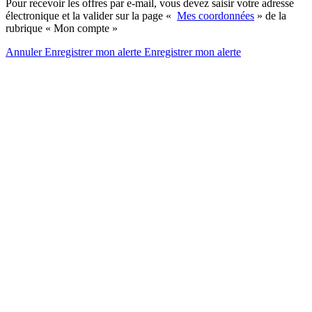
Pour recevoir les offres par e-mail, vous devez saisir votre adresse
électronique et la valider sur la page «
Mes coordonnées
» de la
rubrique « Mon compte »
Annuler
Enregistrer mon alerte
Enregistrer
mon alerte