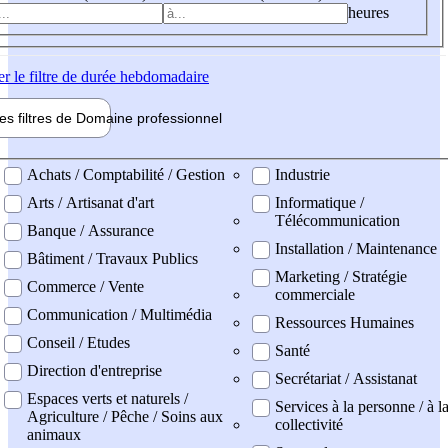
heures
er
le filtre de durée hebdomadaire
les filtres de
Domaine pro
fessionnel
ne professionel
Achats / Comptabilité / Gestion
Industrie
Arts / Artisanat d'art
Informatique /
Télécommunication
Banque / Assurance
Installation / Maintenance
Bâtiment / Travaux Publics
Marketing / Stratégie
Commerce / Vente
commerciale
Communication / Multimédia
Ressources Humaines
Conseil / Etudes
Santé
Direction d'entreprise
Secrétariat / Assistanat
Espaces verts et naturels /
Services à la personne / à l
Agriculture / Pêche / Soins aux
collectivité
animaux