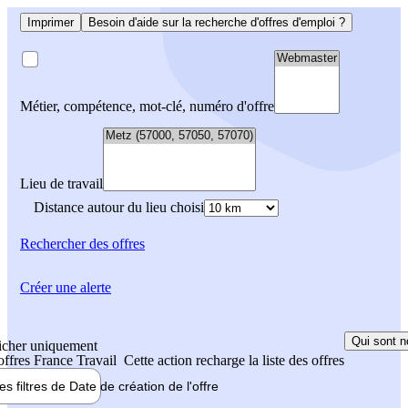
Imprimer
Besoin d'aide sur la recherche d'offres d'emploi ?
Métier, compétence, mot-clé, numéro d'offre
Lieu de travail
Distance autour du lieu choisi
Rechercher
des offres
Créer une alerte
Qui sont n
icher uniquement
 offres France Travail
Cette action recharge la liste des offres
les filtres de
Date de création
de l'offre