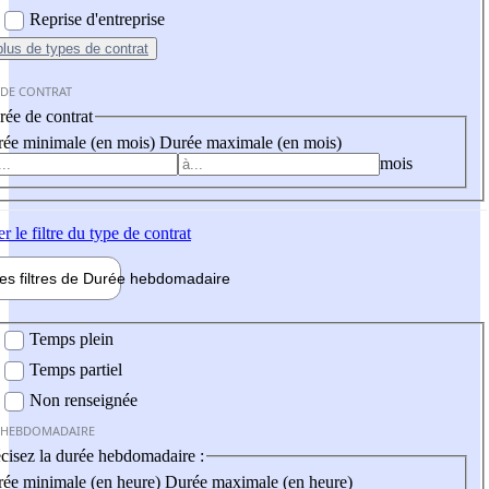
Reprise d'entreprise
plus
de types de contrat
 DE CONTRAT
ée de contrat
ée minimale (en mois)
Durée maximale (en mois)
mois
er
le filtre du type de contrat
les filtres de
Durée hebdo
madaire
 hebdomadaire
Temps plein
Temps partiel
Non renseignée
 HEBDOMADAIRE
cisez la durée hebdomadaire :
ée minimale (en heure)
Durée maximale (en heure)