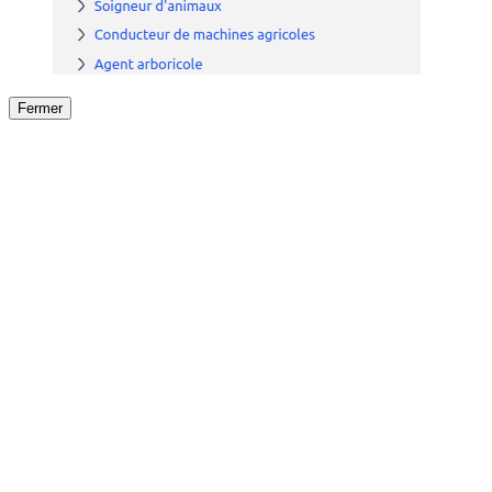
Fermer
Fermer
le détail de l'offre
/
Offre
sur
Offre précéden