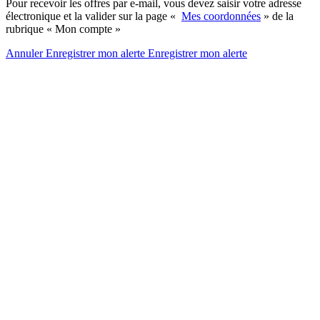
Pour recevoir les offres par e-mail, vous devez saisir votre adresse
électronique et la valider sur la page «
Mes coordonnées
» de la
rubrique « Mon compte »
Annuler
Enregistrer mon alerte
Enregistrer
mon alerte