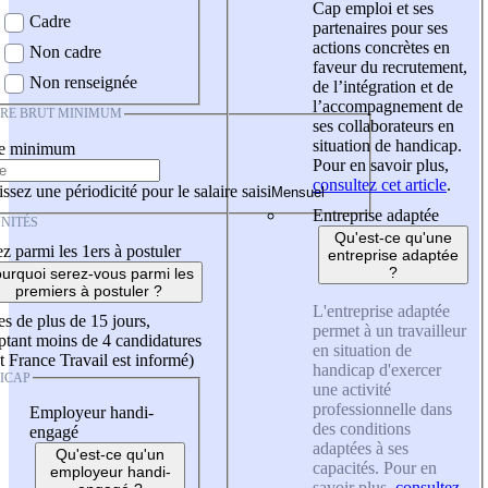
Cap emploi et ses
Cadre
partenaires pour ses
actions concrètes en
Non cadre
faveur du recrutement,
Non renseignée
de l’intégration et de
l’accompagnement de
IRE BRUT MINIMUM
ses collaborateurs en
situation de handicap.
re minimum
Pour en savoir plus,
consultez cet article
.
ssez une périodicité pour le salaire saisi
Entreprise adaptée
NITÉS
Qu'est-ce qu'une
z parmi les 1ers à postuler
entreprise adaptée
?
urquoi serez-vous parmi les
premiers à postuler ?
L'entreprise adaptée
es de plus de 15 jours,
permet à un travailleur
tant moins de 4 candidatures
en situation de
t France Travail est informé)
handicap d'exercer
ICAP
une activité
professionnelle dans
Employeur handi-
des conditions
engagé
adaptées à ses
Qu'est-ce qu'un
capacités. Pour en
employeur handi-
savoir plus,
consultez