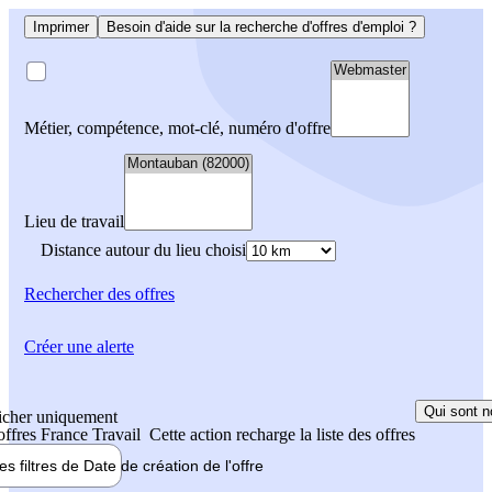
Imprimer
Besoin d'aide sur la recherche d'offres d'emploi ?
Métier, compétence, mot-clé, numéro d'offre
Lieu de travail
Distance autour du lieu choisi
Rechercher
des offres
Créer une alerte
Qui sont n
icher uniquement
 offres France Travail
Cette action recharge la liste des offres
les filtres de
Date de création
de l'offre