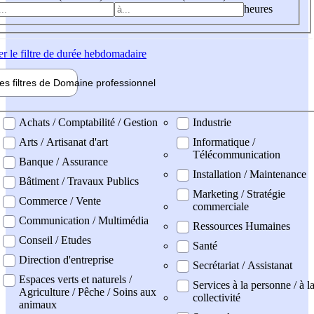
heures
er
le filtre de durée hebdomadaire
les filtres de
Domaine pro
fessionnel
ne professionel
Achats / Comptabilité / Gestion
Industrie
Arts / Artisanat d'art
Informatique /
Télécommunication
Banque / Assurance
Installation / Maintenance
Bâtiment / Travaux Publics
Marketing / Stratégie
Commerce / Vente
commerciale
Communication / Multimédia
Ressources Humaines
Conseil / Etudes
Santé
Direction d'entreprise
Secrétariat / Assistanat
Espaces verts et naturels /
Services à la personne / à l
Agriculture / Pêche / Soins aux
collectivité
animaux