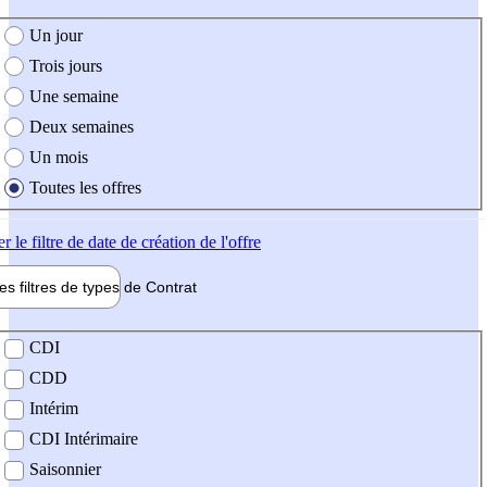
e création de l'offre
Un jour
Trois jours
Une semaine
Deux semaines
Un mois
Toutes les offres
er
le filtre de date de création de l'offre
les filtres de types de
Contrat
de contrat
CDI
CDD
Intérim
CDI Intérimaire
Saisonnier