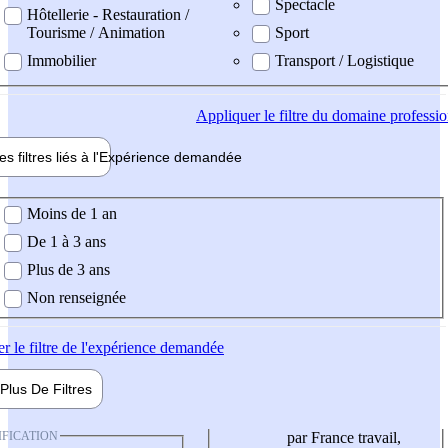
Spectacle
Hôtellerie - Restauration /
Tourisme / Animation
Sport
Immobilier
Transport / Logistique
Appliquer
le filtre du domaine professi
es filtres liés à l'
Expérience
demandée
ience demandée
Moins de 1 an
De 1 à 3 ans
Plus de 3 ans
Non renseignée
er
le filtre de l'expérience demandée
Plus De
Filtres
IFICATION
par France travail,