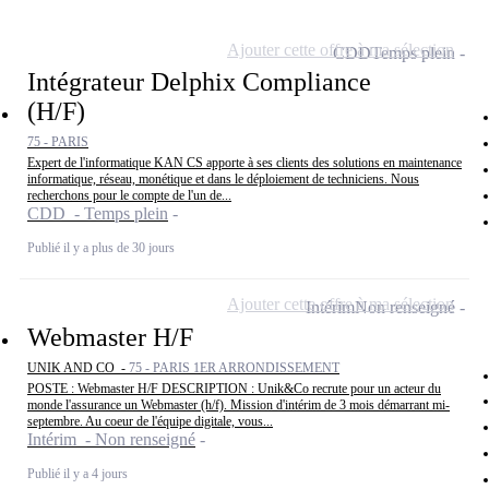
Ajouter cette offre à ma sélection
CDD
Temps plein
Intégrateur Delphix Compliance
(H/F)
75 - PARIS
Expert de l'informatique KAN CS apporte à ses clients des solutions en maintenance
informatique, réseau, monétique et dans le déploiement de techniciens. Nous
recherchons pour le compte de l'un de...
CDD - Temps plein
Publié il y a plus de 30 jours
Ajouter cette offre à ma sélection
Intérim
Non renseigné
Webmaster H/F
UNIK AND CO -
75 - PARIS 1ER ARRONDISSEMENT
POSTE : Webmaster H/F DESCRIPTION : Unik&Co recrute pour un acteur du
monde l'assurance un Webmaster (h/f). Mission d'intérim de 3 mois démarrant mi-
septembre. Au coeur de l'équipe digitale, vous...
Intérim - Non renseigné
Publié il y a 4 jours