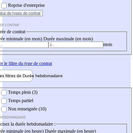
Reprise d'entreprise
plus
de types de contrat
 DE CONTRAT
ée de contrat
ée minimale (en mois)
Durée maximale (en mois)
mois
er
le filtre du type de contrat
les filtres de
Durée hebdo
madaire
 hebdomadaire
Temps plein (3)
Temps partiel
Non renseignée (10)
 HEBDOMADAIRE
cisez la durée hebdomadaire :
ée minimale (en heure)
Durée maximale (en heure)