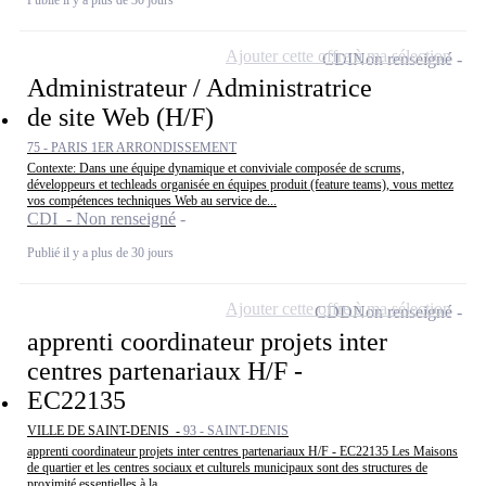
Ajouter cette offre à ma sélection
CDI
Non renseigné
Administrateur / Administratrice
de site Web (H/F)
75 - PARIS 1ER ARRONDISSEMENT
Contexte: Dans une équipe dynamique et conviviale composée de scrums,
développeurs et techleads organisée en équipes produit (feature teams), vous mettez
vos compétences techniques Web au service de...
CDI - Non renseigné
Publié il y a plus de 30 jours
Ajouter cette offre à ma sélection
CDD
Non renseigné
apprenti coordinateur projets inter
centres partenariaux H/F -
EC22135
VILLE DE SAINT-DENIS -
93 - SAINT-DENIS
apprenti coordinateur projets inter centres partenariaux H/F - EC22135 Les Maisons
de quartier et les centres sociaux et culturels municipaux sont des structures de
proximité essentielles à la ......