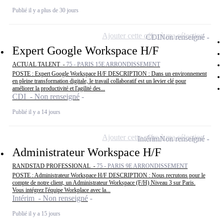
Publié il y a plus de 30 jours
Ajouter cette offre à ma sélection
CDI
Non renseigné
Expert Google Workspace H/F
ACTUAL TALENT -
75 - PARIS 15E ARRONDISSEMENT
POSTE : Expert Google Workspace H/F DESCRIPTION : Dans un environnement
en pleine transformation digitale, le travail collaboratif est un levier clé pour
améliorer la productivité et l'agilité des...
CDI - Non renseigné
Publié il y a 14 jours
Ajouter cette offre à ma sélection
Intérim
Non renseigné
Administrateur Workspace H/F
RANDSTAD PROFESSIONAL -
75 - PARIS 9E ARRONDISSEMENT
POSTE : Administrateur Workspace H/F DESCRIPTION : Nous recrutons pour le
compte de notre client, un Administrateur Workspace (F/H) Niveau 3 sur Paris.
Vous intégrez l'équipe Workplace avec la...
Intérim - Non renseigné
Publié il y a 15 jours