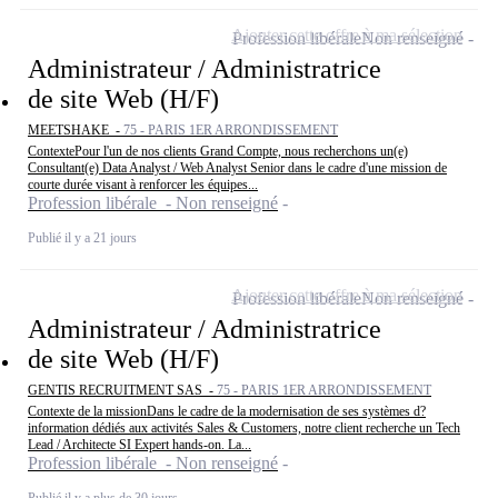
Ajouter cette offre à ma sélection
Profession libérale
Non renseigné
Administrateur / Administratrice
de site Web (H/F)
MEETSHAKE -
75 - PARIS 1ER ARRONDISSEMENT
ContextePour l'un de nos clients Grand Compte, nous recherchons un(e)
Consultant(e) Data Analyst / Web Analyst Senior dans le cadre d'une mission de
courte durée visant à renforcer les équipes...
Profession libérale - Non renseigné
Publié il y a 21 jours
Ajouter cette offre à ma sélection
Profession libérale
Non renseigné
Administrateur / Administratrice
de site Web (H/F)
GENTIS RECRUITMENT SAS -
75 - PARIS 1ER ARRONDISSEMENT
Contexte de la missionDans le cadre de la modernisation de ses systèmes d?
information dédiés aux activités Sales & Customers, notre client recherche un Tech
Lead / Architecte SI Expert hands-on. La...
Profession libérale - Non renseigné
Publié il y a plus de 30 jours