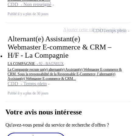
CDD - Non renseigné
Publié il y a plus de 30 jours
Ajouter cette offre à ma sélection
CDD
Temps plein
Alternant(e) Assistant(e)
Webmaster E-commerce & CRM –
H/F - La Compagnie
LA COMPAGNIE -
92 - BAGNEUX
La Compagnie recrute un(e) alternant(e) Assistant(e) Webmaster E-commerce &
CRM. Sous la responsabilité de la Responsable E-Commerce, l’alternant(e)
Assistant(e) Webmaster E-commerce & CRM...
CDD - Temps plein
Publié il y a plus de 30 jours
Votre avis nous intéresse
Qu'avez-vous pensé du service de recherche d'offres ?