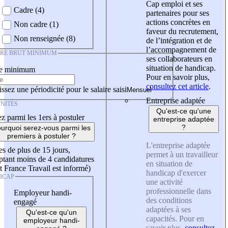
Cap emploi et ses
Cadre (4)
partenaires pour ses
actions concrètes en
Non cadre (1)
faveur du recrutement,
Non renseignée (8)
de l’intégration et de
l’accompagnement de
IRE BRUT MINIMUM
ses collaborateurs en
situation de handicap.
re minimum
Pour en savoir plus,
consultez cet article
.
ssez une périodicité pour le salaire saisi
Entreprise adaptée
NITÉS
Qu'est-ce qu'une
z parmi les 1ers à postuler
entreprise adaptée
?
urquoi serez-vous parmi les
premiers à postuler ?
L'entreprise adaptée
es de plus de 15 jours,
permet à un travailleur
tant moins de 4 candidatures
en situation de
t France Travail est informé)
handicap d'exercer
ICAP
une activité
professionnelle dans
Employeur handi-
des conditions
engagé
adaptées à ses
Qu'est-ce qu'un
capacités. Pour en
employeur handi-
savoir plus,
consultez