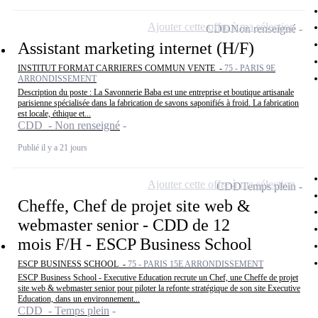
Ajouter cette offre à ma sélection
CDD
Non renseigné
Assistant marketing internet (H/F)
INSTITUT FORMAT CARRIERES COMMUN VENTE -
75 - PARIS 9E
ARRONDISSEMENT
Description du poste : La Savonnerie Baba est une entreprise et boutique artisanale
parisienne spécialisée dans la fabrication de savons saponifiés à froid. La fabrication
est locale, éthique et...
CDD - Non renseigné
Publié il y a 21 jours
Ajouter cette offre à ma sélection
CDD
Temps plein
Cheffe, Chef de projet site web &
webmaster senior - CDD de 12
mois F/H - ESCP Business School
ESCP BUSINESS SCHOOL -
75 - PARIS 15E ARRONDISSEMENT
ESCP Business School - Executive Education recrute un Chef, une Cheffe de projet
site web & webmaster senior pour piloter la refonte stratégique de son site Executive
Education, dans un environnement...
CDD - Temps plein