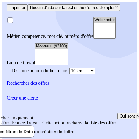
Imprimer
Besoin d'aide sur la recherche d'offres d'emploi ?
Métier, compétence, mot-clé, numéro d'offre
Lieu de travail
Distance autour du lieu choisi
Rechercher
des offres
Créer une alerte
Qui sont n
icher uniquement
 offres France Travail
Cette action recharge la liste des offres
les filtres de
Date de création
de l'offre