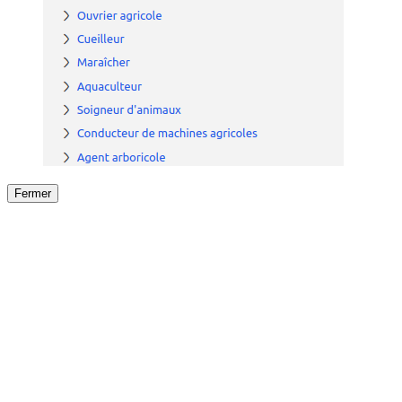
Fermer
Fermer
le détail de l'offre
/
Offre
sur
Offre précéden