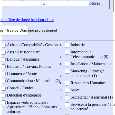
heures
er
le filtre de durée hebdomadaire
les filtres de
Domaine pro
fessionnel
ne professionel
Achats / Comptabilité / Gestion
Industrie
Arts / Artisanat d'art
Informatique /
Télécommunication (9)
Banque / Assurance
Installation / Maintenance
Bâtiment / Travaux Publics
Marketing / Stratégie
Commerce / Vente
commerciale (1)
Communication / Multimédia (2)
Ressources Humaines
Conseil / Etudes
Santé
Direction d'entreprise
Secrétariat / Assistanat (1)
Espaces verts et naturels /
Services à la personne / à l
Agriculture / Pêche / Soins aux
collectivité
animaux