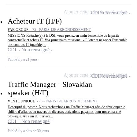
Ajouter cette offre à ma sélection
CDI
Non renseigné
Acheteur IT (H/F)
FAB GROUP -
75 - PARIS 13E ARRONDISSEMENT
MISSIONS Rattaché(e) à la DSI, vous prenez en main l'ensemble de la partie
contractuelle et achats IT. Vos principales missions : - Piloter et négocier l'ensemble
des contrats IT (matériel,...
CDI - Non renseigné
Publié il y a 21 jours
Ajouter cette offre à ma sélection
CDI
Non renseigné
Traffic Manager - Slovakian
speaker (H/F)
VENTE UNIQUE -
75 - PARIS 19E ARRONDISSEMENT
Descriptif du poste : Nous recherchons un Traffic Manager afin de développer le
chiffre d’affaires au travers de diverses activations payantes pour notre marché
Slovaque. Au sein du Service...
CDI - Non renseigné
Publié il y a plus de 30 jours