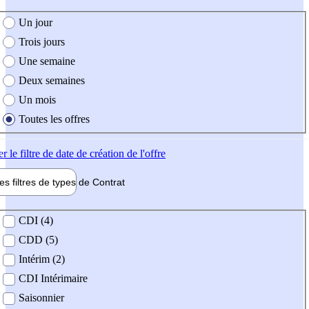
e création de l'offre
Un jour
Trois jours
Une semaine
Deux semaines
Un mois
Toutes les offres
er
le filtre de date de création de l'offre
les filtres de types de
Contrat
de contrat
CDI (4)
CDD (5)
Intérim (2)
CDI Intérimaire
Saisonnier