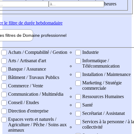
heures
er
le filtre de durée hebdomadaire
les filtres de
Domaine pro
fessionnel
ne professionel
Achats / Comptabilité / Gestion
Industrie
Arts / Artisanat d'art
Informatique /
Télécommunication
Banque / Assurance
Installation / Maintenance
Bâtiment / Travaux Publics
Marketing / Stratégie
Commerce / Vente
commerciale
Communication / Multimédia
Ressources Humaines
Conseil / Etudes
Santé
Direction d'entreprise
Secrétariat / Assistanat
Espaces verts et naturels /
Services à la personne / à l
Agriculture / Pêche / Soins aux
collectivité
animaux