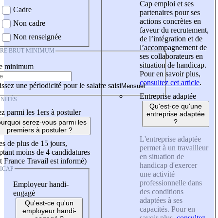
Cap emploi et ses
Cadre
partenaires pour ses
actions concrètes en
Non cadre
faveur du recrutement,
Non renseignée
de l’intégration et de
l’accompagnement de
IRE BRUT MINIMUM
ses collaborateurs en
situation de handicap.
re minimum
Pour en savoir plus,
consultez cet article
.
ssez une périodicité pour le salaire saisi
Entreprise adaptée
NITÉS
Qu'est-ce qu'une
z parmi les 1ers à postuler
entreprise adaptée
?
urquoi serez-vous parmi les
premiers à postuler ?
L'entreprise adaptée
es de plus de 15 jours,
permet à un travailleur
tant moins de 4 candidatures
en situation de
t France Travail est informé)
handicap d'exercer
ICAP
une activité
professionnelle dans
Employeur handi-
des conditions
engagé
adaptées à ses
Qu'est-ce qu'un
capacités. Pour en
employeur handi-
savoir plus,
consultez