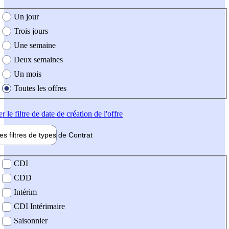
e création de l'offre
Un jour
Trois jours
Une semaine
Deux semaines
Un mois
Toutes les offres
er
le filtre de date de création de l'offre
les filtres de types de
Contrat
de contrat
CDI
CDD
Intérim
CDI Intérimaire
Saisonnier