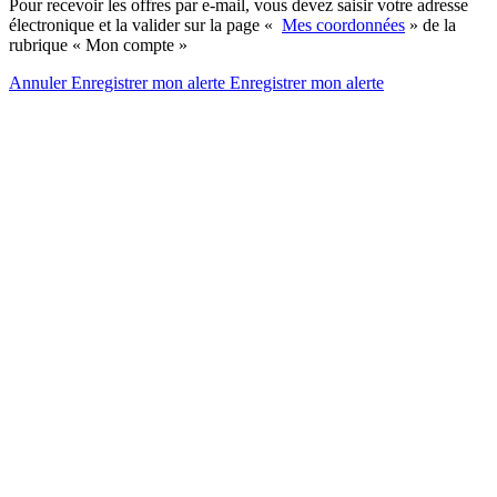
Pour recevoir les offres par e-mail, vous devez saisir votre adresse
électronique et la valider sur la page «
Mes coordonnées
» de la
rubrique « Mon compte »
Annuler
Enregistrer mon alerte
Enregistrer
mon alerte