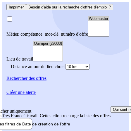
Imprimer
Besoin d'aide sur la recherche d'offres d'emploi ?
Métier, compétence, mot-clé, numéro d'offre
Lieu de travail
Distance autour du lieu choisi
Rechercher
des offres
Créer une alerte
Qui sont n
icher uniquement
 offres France Travail
Cette action recharge la liste des offres
les filtres de
Date de création
de l'offre