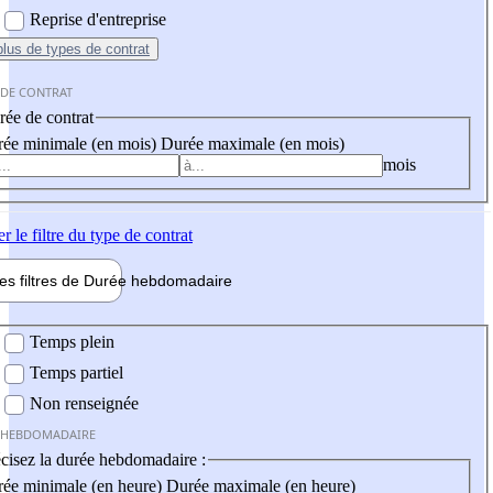
Reprise d'entreprise
plus
de types de contrat
 DE CONTRAT
ée de contrat
ée minimale (en mois)
Durée maximale (en mois)
mois
er
le filtre du type de contrat
les filtres de
Durée hebdo
madaire
 hebdomadaire
Temps plein
Temps partiel
Non renseignée
 HEBDOMADAIRE
cisez la durée hebdomadaire :
ée minimale (en heure)
Durée maximale (en heure)