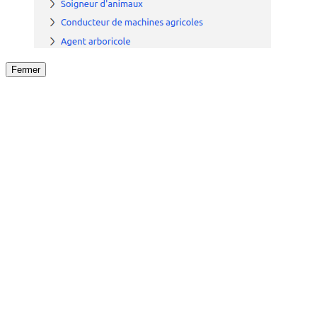
Fermer
Fermer
le détail de l'offre
/
Offre
sur
Offre précéden