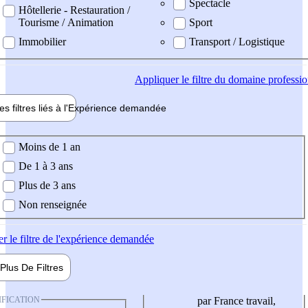
Spectacle
Hôtellerie - Restauration /
Tourisme / Animation
Sport
Immobilier
Transport / Logistique
Appliquer
le filtre du domaine professi
es filtres liés à l'
Expérience
demandée
ience demandée
Moins de 1 an
De 1 à 3 ans
Plus de 3 ans
Non renseignée
er
le filtre de l'expérience demandée
Plus De
Filtres
IFICATION
par France travail,