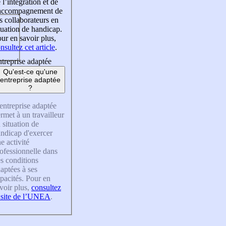
 l’intégration et de
’accompagnement de
s collaborateurs en
tuation de handicap.
ur en savoir plus,
nsultez cet article
.
treprise adaptée
Qu'est-ce qu'une
entreprise adaptée
?
entreprise adaptée
rmet à un travailleur
 situation de
ndicap d'exercer
e activité
ofessionnelle dans
s conditions
aptées à ses
pacités. Pour en
voir plus,
consultez
 site de l’UNEA
.