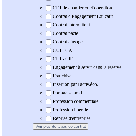
CDI de chantier ou d'opération
Contrat d'Engagement Educatif
Contrat intermittent
Contrat pacte
Contrat d'usage
CUI - CAE
CUI - CIE
Engagement à servir dans la réserve
Franchise
Insertion par l'activ.éco.
Portage salarial
Profession commerciale
Profession libérale
Reprise d'entreprise
Voir plus
de types de contrat