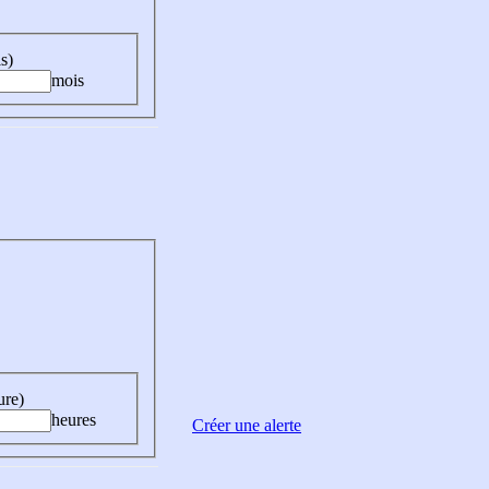
s)
mois
ure)
heures
Créer une alerte