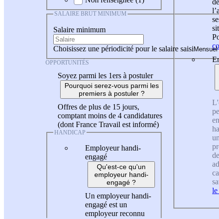
de
l
SALAIRE BRUT MINIMUM
se
si
Salaire minimum
Po
co
Choisissez une périodicité pour le salaire saisi
En
OPPORTUNITÉS
Soyez parmi les 1ers à postuler
Pourquoi serez-vous parmi les
premiers à postuler ?
L'
Offres de plus de 15 jours,
pe
comptant moins de 4 candidatures
en
(dont France Travail est informé)
ha
HANDICAP
un
pr
Employeur handi-
de
engagé
ad
Qu'est-ce qu'un
ca
employeur handi-
sa
engagé ?
le
Un employeur handi-
engagé est un
employeur reconnu