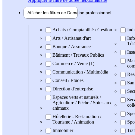
Appliquer
le filtre de durée hebdomadaire
Afficher les filtres de
Domaine pro
fessionnel
Domaine professionel
Achats / Comptabilité / Gestion
Indu
Arts / Artisanat d'art
Info
Tél
Banque / Assurance
Inst
Bâtiment / Travaux Publics
Mark
Commerce / Vente (1)
com
Communication / Multimédia
Res
Conseil / Etudes
San
Direction d'entreprise
Secr
Espaces verts et naturels /
Serv
Agriculture / Pêche / Soins aux
coll
animaux
Spe
Hôtellerie - Restauration /
Tourisme / Animation
Spo
Immobilier
Tran