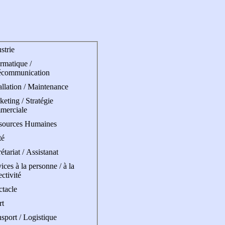
strie
rmatique /
écommunication
allation / Maintenance
eting / Stratégie
merciale
sources Humaines
té
étariat / Assistanat
ices à la personne / à la
ectivité
ctacle
rt
sport / Logistique