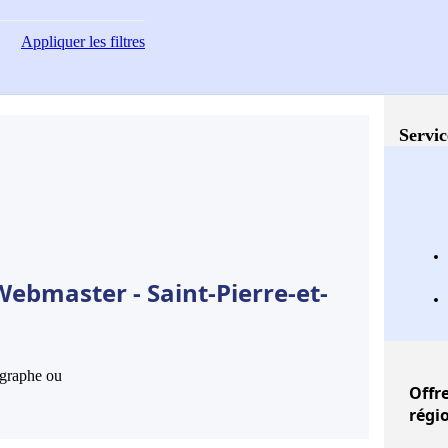
Appliquer
les filtres
Servic
Webmaster - Saint-Pierre-et-
hographe ou
Offr
régi