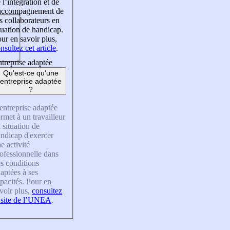
 l’intégration et de
’accompagnement de
s collaborateurs en
tuation de handicap.
ur en savoir plus,
nsultez cet article
.
treprise adaptée
Qu'est-ce qu'une
entreprise adaptée
?
entreprise adaptée
rmet à un travailleur
 situation de
ndicap d'exercer
e activité
ofessionnelle dans
s conditions
aptées à ses
pacités. Pour en
voir plus,
consultez
 site de l’UNEA
.