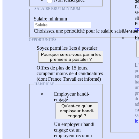
de
l
SALAIRE BRUT MINIMUM
se
si
Salaire minimum
Po
co
Choisissez une périodicité pour le salaire saisi
En
OPPORTUNITÉS
Soyez parmi les 1ers à postuler
Pourquoi serez-vous parmi les
premiers à postuler ?
L'
Offres de plus de 15 jours,
pe
comptant moins de 4 candidatures
en
(dont France Travail est informé)
ha
HANDICAP
un
pr
Employeur handi-
de
engagé
ad
Qu'est-ce qu'un
ca
employeur handi-
sa
engagé ?
le
Un employeur handi-
engagé est un
employeur reconnu