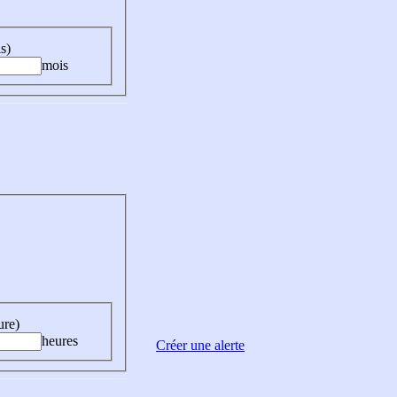
s)
mois
ure)
heures
Créer une alerte