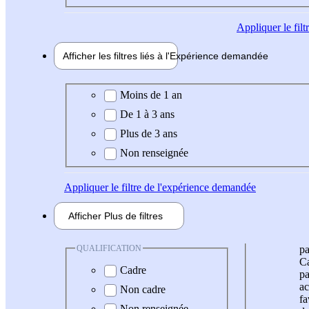
Appliquer
le fil
Afficher les filtres liés à l'
Expérience
demandée
Expérience demandée
Moins de 1 an
De 1 à 3 ans
Plus de 3 ans
Non renseignée
Appliquer
le filtre de l'expérience demandée
Afficher
Plus de
filtres
QUALIFICATION
pa
Ca
Cadre
pa
ac
Non cadre
fa
Non renseignée