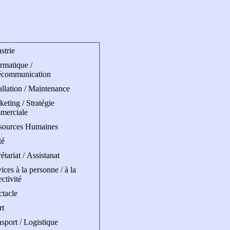
strie
rmatique /
écommunication
allation / Maintenance
eting / Stratégie
merciale
sources Humaines
té
étariat / Assistanat
ices à la personne / à la
ectivité
ctacle
rt
sport / Logistique