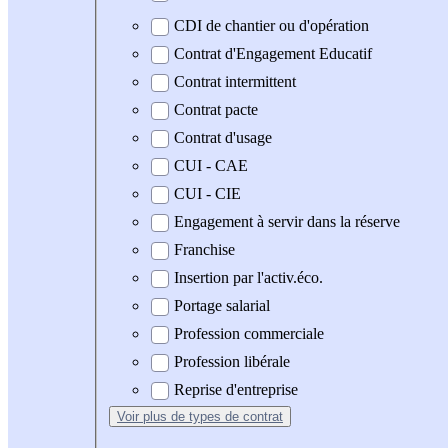
CDI de chantier ou d'opération
Contrat d'Engagement Educatif
Contrat intermittent
Contrat pacte
Contrat d'usage
CUI - CAE
CUI - CIE
Engagement à servir dans la réserve
Franchise
Insertion par l'activ.éco.
Portage salarial
Profession commerciale
Profession libérale
Reprise d'entreprise
Voir plus
de types de contrat