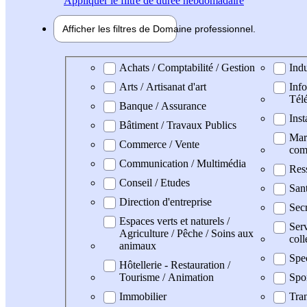
Appliquer
le filtre de durée hebdomadaire
Afficher les filtres de
Domaine pro
fessionnel
Domaine professionel
Achats / Comptabilité / Gestion
Indu
Arts / Artisanat d'art
Info
Tél
Banque / Assurance
Inst
Bâtiment / Travaux Publics
Mark
Commerce / Vente
com
Communication / Multimédia
Res
Conseil / Etudes
San
Direction d'entreprise
Secr
Espaces verts et naturels /
Serv
Agriculture / Pêche / Soins aux
coll
animaux
Spe
Hôtellerie - Restauration /
Tourisme / Animation
Spo
Immobilier
Tran