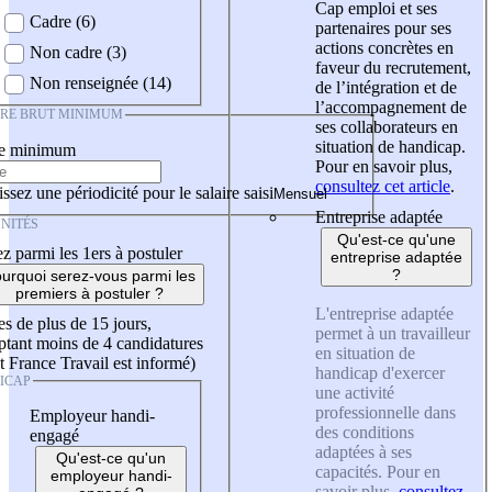
Cap emploi et ses
Cadre (6)
partenaires pour ses
actions concrètes en
Non cadre (3)
faveur du recrutement,
Non renseignée (14)
de l’intégration et de
l’accompagnement de
IRE BRUT MINIMUM
ses collaborateurs en
situation de handicap.
re minimum
Pour en savoir plus,
consultez cet article
.
ssez une périodicité pour le salaire saisi
Entreprise adaptée
NITÉS
Qu'est-ce qu'une
z parmi les 1ers à postuler
entreprise adaptée
?
urquoi serez-vous parmi les
premiers à postuler ?
L'entreprise adaptée
es de plus de 15 jours,
permet à un travailleur
tant moins de 4 candidatures
en situation de
t France Travail est informé)
handicap d'exercer
ICAP
une activité
professionnelle dans
Employeur handi-
des conditions
engagé
adaptées à ses
Qu'est-ce qu'un
capacités. Pour en
employeur handi-
savoir plus,
consultez