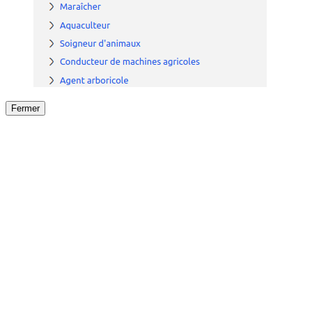
Fermer
Fermer
le détail de l'offre
/
Offre
sur
Offre précéden