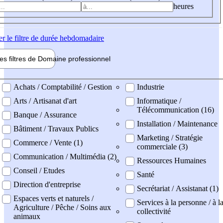
heures
er
le filtre de durée hebdomadaire
les filtres de
Domaine pro
fessionnel
ne professionel
Achats / Comptabilité / Gestion
Industrie
Arts / Artisanat d'art
Informatique /
Télécommunication (16)
Banque / Assurance
Installation / Maintenance
Bâtiment / Travaux Publics
Marketing / Stratégie
Commerce / Vente (1)
commerciale (3)
Communication / Multimédia (2)
Ressources Humaines
Conseil / Etudes
Santé
Direction d'entreprise
Secrétariat / Assistanat (1)
Espaces verts et naturels /
Services à la personne / à l
Agriculture / Pêche / Soins aux
collectivité
animaux