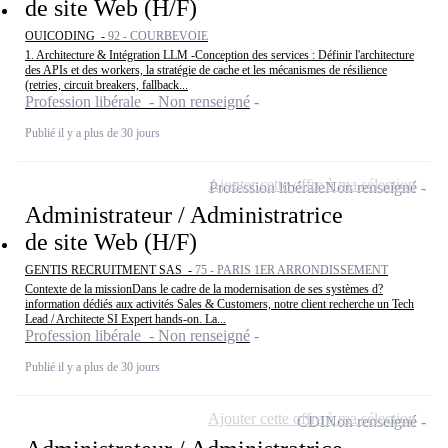
de site Web (H/F)
OUICODING -
92 - COURBEVOIE
1. Architecture & Intégration LLM -Conception des services : Définir l'architecture
des APIs et des workers, la stratégie de cache et les mécanismes de résilience
(retries, circuit breakers, fallback...
Profession libérale - Non renseigné
Publié il y a plus de 30 jours
Ajouter cette offre à ma sélection
Profession libérale
Non renseigné
Administrateur / Administratrice
de site Web (H/F)
GENTIS RECRUITMENT SAS -
75 - PARIS 1ER ARRONDISSEMENT
Contexte de la missionDans le cadre de la modernisation de ses systèmes d?
information dédiés aux activités Sales & Customers, notre client recherche un Tech
Lead / Architecte SI Expert hands-on. La...
Profession libérale - Non renseigné
Publié il y a plus de 30 jours
Ajouter cette offre à ma sélection
CDI
Non renseigné