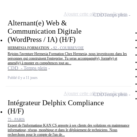
Ajouter cette offre à ma sélection
CDD
Temps plein
Alternant(e) Web &
Communication Digitale
(WordPress / IA) (H/F)
HERMESIA FORMATION -
92 - COURBEVOIE
Rejoins l'aventure Hermesia Formation Chez Hermesia, nous investissons dans les
personnes qui construisent l'entreprise. Tu seras accompagné(e), formé(e) et
amené(e) à monter en compétences tout au...
CDD - Temps plein
Publié il y a 11 jours
Ajouter cette offre à ma sélection
CDD
Temps plein
Intégrateur Delphix Compliance
(H/F)
75 - PARIS
Expert de l'informatique KAN CS apporte à ses clients des solutions en maintenance
informatique, réseau, monétique et dans le déploiement de techniciens. Nous
recherchons pour le compte de l'un de...