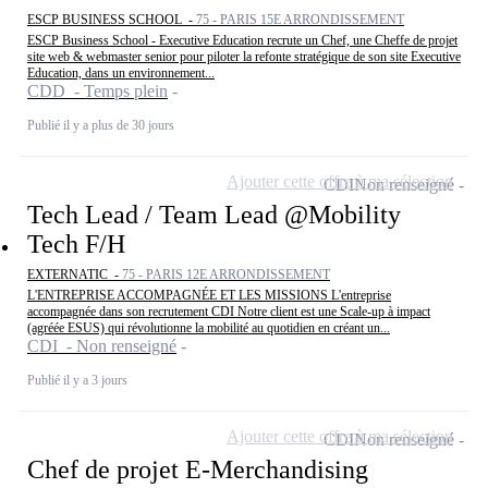
ESCP BUSINESS SCHOOL -
75 - PARIS 15E ARRONDISSEMENT
ESCP Business School - Executive Education recrute un Chef, une Cheffe de projet
site web & webmaster senior pour piloter la refonte stratégique de son site Executive
Education, dans un environnement...
CDD - Temps plein
Publié il y a plus de 30 jours
Ajouter cette offre à ma sélection
CDI
Non renseigné
Tech Lead / Team Lead @Mobility
Tech F/H
EXTERNATIC -
75 - PARIS 12E ARRONDISSEMENT
L'ENTREPRISE ACCOMPAGNÉE ET LES MISSIONS L'entreprise
accompagnée dans son recrutement CDI Notre client est une Scale-up à impact
(agréée ESUS) qui révolutionne la mobilité au quotidien en créant un...
CDI - Non renseigné
Publié il y a 3 jours
Ajouter cette offre à ma sélection
CDI
Non renseigné
Chef de projet E-Merchandising