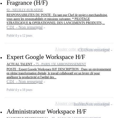
Fragrance (H/F)
92 - NEUILLY-SUR-SEINE
RESPONSABILITES DU POSTE : En tant que Chef de projet e-merchandising,
vous aurez les responsabilités et missions suivantes: * PILOTAGE
STRATEGIQUE & OPERATIONNEL DES LANCEMENTS PRODUITS,...
CDI - Non renseigné
Publié il y a 12 jours
Ajouter cette offre à ma sélection
CDI
Non renseigné
Expert Google Workspace H/F
ACTUAL TALENT -
75 - PARIS 15E ARRONDISSEMENT
POSTE : Expert Google Workspace H/F DESCRIPTION : Dans un environnement
en pleine transformation digitale, le travail collaboratif est un levier clé pour
améliorer la productivité et l'agilité des...
CDI - Non renseigné
Publié il y a 18 jours
Ajouter cette offre à ma sélection
Intérim
Non renseigné
Administrateur Workspace H/F