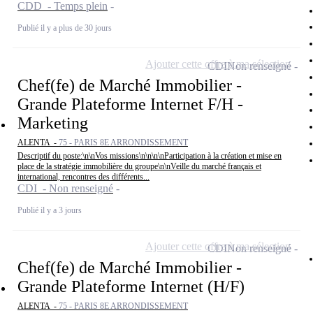
CDD - Temps plein
Publié il y a plus de 30 jours
Ajouter cette offre à ma sélection
CDI
Non renseigné
Chef(fe) de Marché Immobilier -
Grande Plateforme Internet F/H -
Marketing
ALENTA -
75 - PARIS 8E ARRONDISSEMENT
Descriptif du poste:\n\nVos missions\n\n\n\nParticipation à la création et mise en
place de la stratégie immobilière du groupe\n\nVeille du marché français et
international, rencontres des différents...
CDI - Non renseigné
Publié il y a 3 jours
Ajouter cette offre à ma sélection
CDI
Non renseigné
Chef(fe) de Marché Immobilier -
Grande Plateforme Internet (H/F)
ALENTA -
75 - PARIS 8E ARRONDISSEMENT