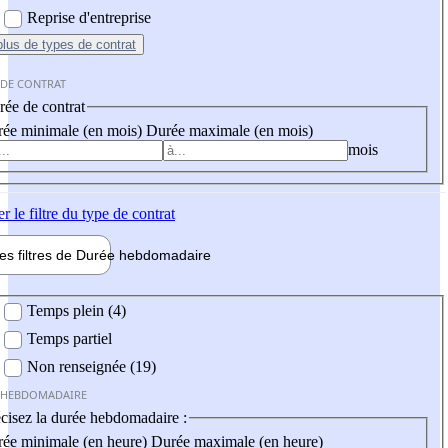
Reprise d'entreprise
plus
de types de contrat
 DE CONTRAT
ée de contrat
ée minimale (en mois)
Durée maximale (en mois)
mois
er
le filtre du type de contrat
les filtres de
Durée hebdo
madaire
 hebdomadaire
Temps plein (4)
Temps partiel
Non renseignée (19)
 HEBDOMADAIRE
cisez la durée hebdomadaire :
ée minimale (en heure)
Durée maximale (en heure)