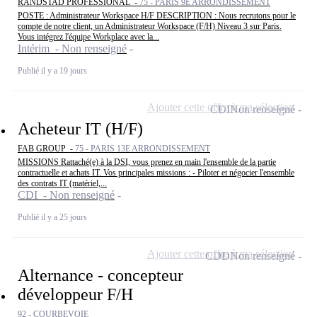
RANDSTAD PROFESSIONAL -
75 - PARIS 9E ARRONDISSEMENT
POSTE : Administrateur Workspace H/F DESCRIPTION : Nous recrutons pour le
compte de notre client, un Administrateur Workspace (F/H) Niveau 3 sur Paris.
Vous intégrez l'équipe Workplace avec la...
Intérim - Non renseigné
Publié il y a 19 jours
Ajouter cette offre à ma sélection
CDI
Non renseigné
Acheteur IT (H/F)
FAB GROUP -
75 - PARIS 13E ARRONDISSEMENT
MISSIONS Rattaché(e) à la DSI, vous prenez en main l'ensemble de la partie
contractuelle et achats IT. Vos principales missions : - Piloter et négocier l'ensemble
des contrats IT (matériel,...
CDI - Non renseigné
Publié il y a 25 jours
Ajouter cette offre à ma sélection
CDD
Non renseigné
Alternance - concepteur
développeur F/H
92 - COURBEVOIE