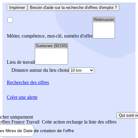
Imprimer
Besoin d'aide sur la recherche d'offres d'emploi ?
Métier, compétence, mot-clé, numéro d'offre
Lieu de travail
Distance autour du lieu choisi
Rechercher
des offres
Créer une alerte
Qui sont n
icher uniquement
 offres France Travail
Cette action recharge la liste des offres
les filtres de
Date de création
de l'offre