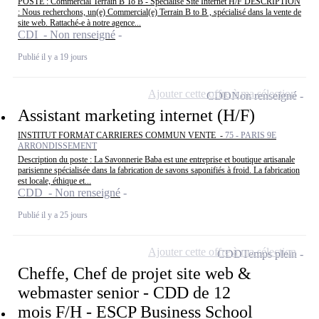
POSTE : Commercial Terrain B To B - Spécialisé Site Internet H/F DESCRIPTION
: Nous recherchons, un(e) Commercial(e) Terrain B to B , spécialisé dans la vente de
site web. Rattaché-e à notre agence...
CDI - Non renseigné
Publié il y a 19 jours
Ajouter cette offre à ma sélection
CDD
Non renseigné
Assistant marketing internet (H/F)
INSTITUT FORMAT CARRIERES COMMUN VENTE -
75 - PARIS 9E
ARRONDISSEMENT
Description du poste : La Savonnerie Baba est une entreprise et boutique artisanale
parisienne spécialisée dans la fabrication de savons saponifiés à froid. La fabrication
est locale, éthique et...
CDD - Non renseigné
Publié il y a 25 jours
Ajouter cette offre à ma sélection
CDD
Temps plein
Cheffe, Chef de projet site web &
webmaster senior - CDD de 12
mois F/H - ESCP Business School