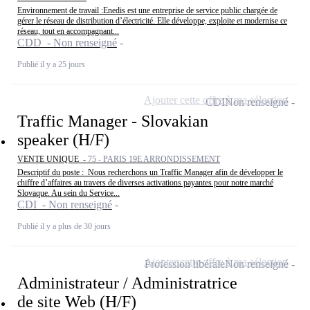
Environnement de travail :Enedis est une entreprise de service public chargée de
gérer le réseau de distribution d’électricité. Elle développe, exploite et modernise ce
réseau, tout en accompagnant...
CDD - Non renseigné
Publié il y a 25 jours
Ajouter cette offre à ma sélection
CDI
Non renseigné
Traffic Manager - Slovakian
speaker (H/F)
VENTE UNIQUE -
75 - PARIS 19E ARRONDISSEMENT
Descriptif du poste : Nous recherchons un Traffic Manager afin de développer le
chiffre d’affaires au travers de diverses activations payantes pour notre marché
Slovaque. Au sein du Service...
CDI - Non renseigné
Publié il y a plus de 30 jours
Ajouter cette offre à ma sélection
Profession libérale
Non renseigné
Administrateur / Administratrice
de site Web (H/F)