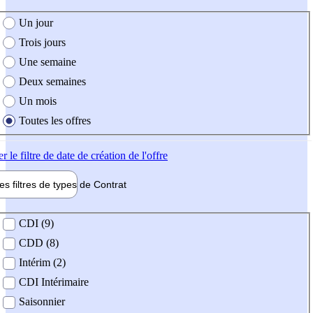
e création de l'offre
Un jour
Trois jours
Une semaine
Deux semaines
Un mois
Toutes les offres
er
le filtre de date de création de l'offre
les filtres de types de
Contrat
de contrat
CDI (9)
CDD (8)
Intérim (2)
CDI Intérimaire
Saisonnier