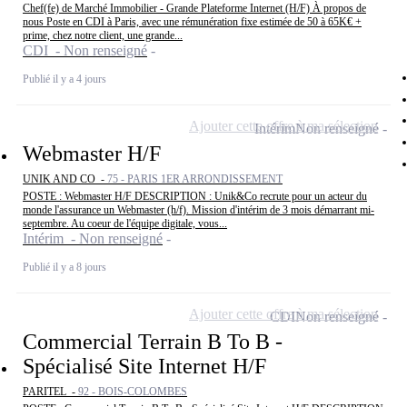
Chef(fe) de Marché Immobilier - Grande Plateforme Internet (H/F) À propos de
nous Poste en CDI à Paris, avec une rémunération fixe estimée de 50 à 65K€ +
prime, chez notre client, une grande...
CDI - Non renseigné
Publié il y a 4 jours
Ajouter cette offre à ma sélection
Intérim
Non renseigné
Webmaster H/F
UNIK AND CO -
75 - PARIS 1ER ARRONDISSEMENT
POSTE : Webmaster H/F DESCRIPTION : Unik&Co recrute pour un acteur du
monde l'assurance un Webmaster (h/f). Mission d'intérim de 3 mois démarrant mi-
septembre. Au coeur de l'équipe digitale, vous...
Intérim - Non renseigné
Publié il y a 8 jours
Ajouter cette offre à ma sélection
CDI
Non renseigné
Commercial Terrain B To B -
Spécialisé Site Internet H/F
PARITEL -
92 - BOIS-COLOMBES