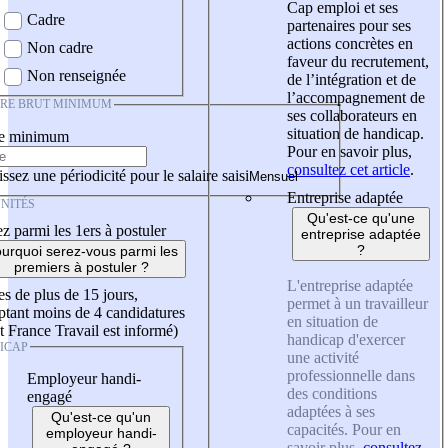
Cap emploi et ses
Cadre
partenaires pour ses
actions concrètes en
Non cadre
faveur du recrutement,
Non renseignée
de l’intégration et de
l’accompagnement de
IRE BRUT MINIMUM
ses collaborateurs en
situation de handicap.
re minimum
Pour en savoir plus,
consultez cet article
.
ssez une périodicité pour le salaire saisi
Entreprise adaptée
NITÉS
Qu'est-ce qu'une
z parmi les 1ers à postuler
entreprise adaptée
?
urquoi serez-vous parmi les
premiers à postuler ?
L'entreprise adaptée
es de plus de 15 jours,
permet à un travailleur
tant moins de 4 candidatures
en situation de
t France Travail est informé)
handicap d'exercer
ICAP
une activité
professionnelle dans
Employeur handi-
des conditions
engagé
adaptées à ses
Qu'est-ce qu'un
capacités. Pour en
employeur handi-
savoir plus,
consultez