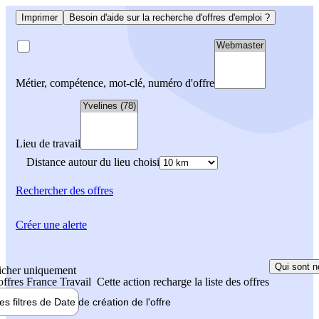
Imprimer
Besoin d'aide sur la recherche d'offres d'emploi ?
Métier, compétence, mot-clé, numéro d'offre
Lieu de travail
Distance autour du lieu choisi
Rechercher
des offres
Créer une alerte
Qui sont n
icher uniquement
 offres France Travail
Cette action recharge la liste des offres
les filtres de
Date de création
de l'offre