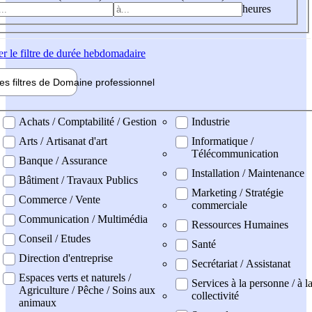
heures
er
le filtre de durée hebdomadaire
les filtres de
Domaine pro
fessionnel
ne professionel
Achats / Comptabilité / Gestion
Industrie
Arts / Artisanat d'art
Informatique /
Télécommunication
Banque / Assurance
Installation / Maintenance
Bâtiment / Travaux Publics
Marketing / Stratégie
Commerce / Vente
commerciale
Communication / Multimédia
Ressources Humaines
Conseil / Etudes
Santé
Direction d'entreprise
Secrétariat / Assistanat
Espaces verts et naturels /
Services à la personne / à l
Agriculture / Pêche / Soins aux
collectivité
animaux