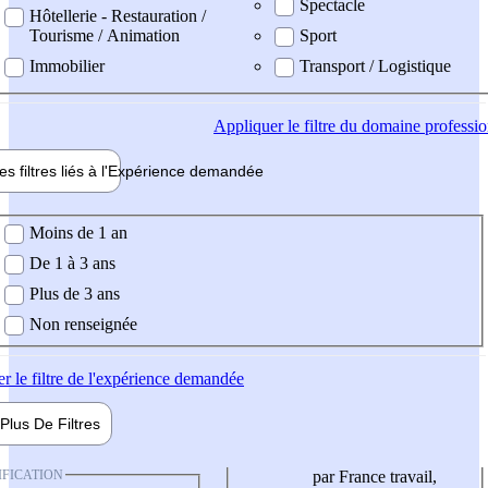
Spectacle
Hôtellerie - Restauration /
Tourisme / Animation
Sport
Immobilier
Transport / Logistique
Appliquer
le filtre du domaine professi
es filtres liés à l'
Expérience
demandée
ience demandée
Moins de 1 an
De 1 à 3 ans
Plus de 3 ans
Non renseignée
er
le filtre de l'expérience demandée
Plus De
Filtres
IFICATION
par France travail,