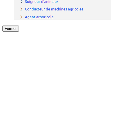
Fermer
Fermer
le détail de l'offre
/
Offre
sur
Offre précéden