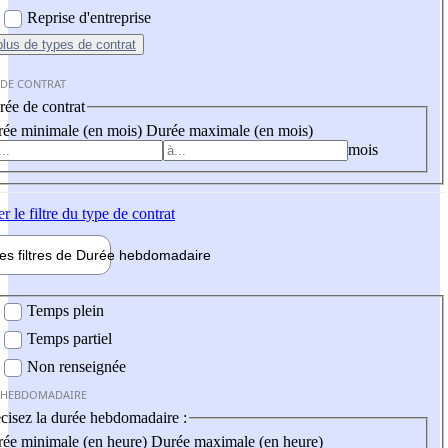
Reprise d'entreprise
plus
de types de contrat
 DE CONTRAT
ée de contrat
ée minimale (en mois)
Durée maximale (en mois)
mois
er
le filtre du type de contrat
les filtres de
Durée hebdo
madaire
 hebdomadaire
Temps plein
Temps partiel
Non renseignée
 HEBDOMADAIRE
cisez la durée hebdomadaire :
ée minimale (en heure)
Durée maximale (en heure)