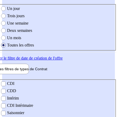
e création de l'offre
Un jour
Trois jours
Une semaine
Deux semaines
Un mois
Toutes les offres
er
le filtre de date de création de l'offre
les filtres de types de
Contrat
de contrat
CDI
CDD
Intérim
CDI Intérimaire
Saisonnier