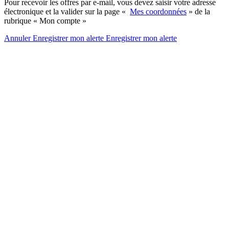
Pour recevoir les offres par e-mail, vous devez saisir votre adresse
électronique et la valider sur la page «
Mes coordonnées
» de la
rubrique « Mon compte »
Annuler
Enregistrer mon alerte
Enregistrer
mon alerte