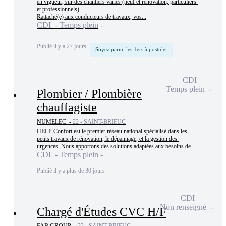
en vigueur, sur des chantiers variés (neuf et rénovation, particuliers 
et professionnels).

Rattaché(e) aux conducteurs de travaux, vos...
CDI - Temps plein
Publié il y a 27 jours
Soyez parmi les 1ers à postuler
CDI
Temps plein
Plombier / Plombière
chauffagiste
NUMELEC -
22 - SAINT-BRIEUC
HELP Confort est le premier réseau national spécialisé dans les 
petits travaux de rénovation, le dépannage, et la gestion des 
urgences. Nous apportons des solutions adaptées aux besoins de...
CDI - Temps plein
Publié il y a plus de 30 jours
CDI
Non renseigné
Chargé d'Études CVC H/F
FAB GROUP -
22 - SAINT-BRIEUC