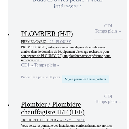
intéresser :
CDI
Temps plein
PLOMBIER (H/F)
PREMEL CABIC -
22 - PLOUISY
PREMEL CABIC, entreprise reconnue depuis de nombreuses 
années dans le domaine de l'équipement d'élevage recherche pour 
son agence de PLOUISY (22), un plombier avec expérience pour 
renforcer son...
CDI - Temps plein
Publié il y a plus de 30 jours
Soyez parmi les 1ers à postuler
CDI
Temps plein
Plombier / Plombière
chauffagiste H/F (H/F)
TREHOREL ET CORLAY -
22 - YFFINIAC
Vous serez responsable des installations conformément aux normes 