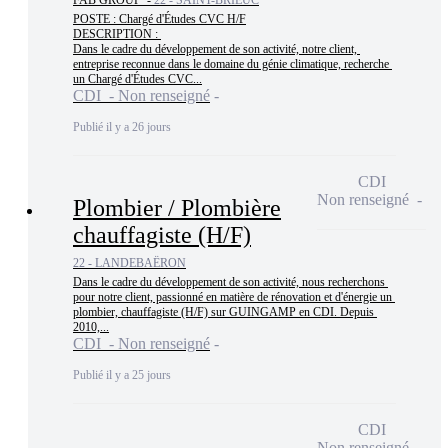
POSTE : Chargé d'Études CVC H/F

DESCRIPTION : 

Dans le cadre du développement de son activité, notre client, 
entreprise reconnue dans le domaine du génie climatique, recherche 
un Chargé d'Études CVC...
CDI - Non renseigné
Publié il y a 26 jours
CDI
Non renseigné
Plombier / Plombière
chauffagiste (H/F)
22 - LANDEBAËRON
Dans le cadre du développement de son activité, nous recherchons 
pour notre client, passionné en matière de rénovation et d'énergie un 
plombier, chauffagiste (H/F) sur GUINGAMP en CDI. Depuis 
2010,...
CDI - Non renseigné
Publié il y a 25 jours
CDI
Non renseigné