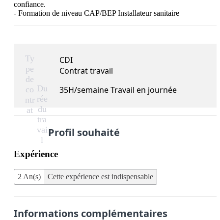
confiance. 

- Formation de niveau CAP/BEP Installateur sanitaire
Ty
CDI
pe
Contrat travail
de
Du
co
35H/semaine Travail en journée
rée
ntr
du
at
tra
vai
Profil souhaité
l
Expérience
2 An(s)
Cette expérience est indispensable
Informations complémentaires