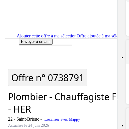
Ajouter cette offre à ma sélection
Offre ajoutée à ma sélection
Envoyer à un ami
Voir plus d'options de partage
Imprimer
le détail de l'offre Plombier - Chauffagiste F/H - HER
Localiser
le lieu de travail de l'offre Plombier - Chauffagiste F/
- HER
Signaler cette offre
Offre n°
0738791
Plombier - Chauffagiste F/H
- HER
22 - Saint-Brieuc
-
Localiser avec Mappy
Actualisé le 24 juin 2026