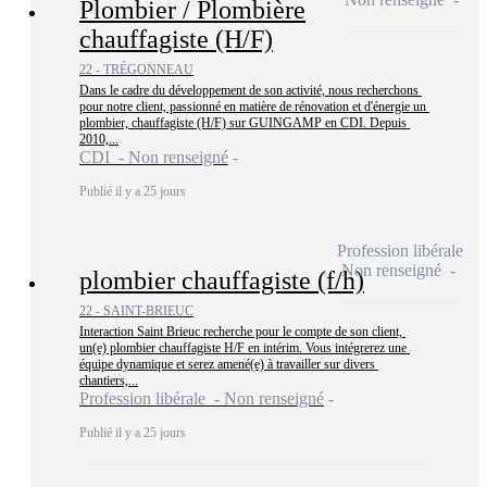
Plombier / Plombière
chauffagiste (H/F)
22 - TRÉGONNEAU
Dans le cadre du développement de son activité, nous recherchons 
pour notre client, passionné en matière de rénovation et d'énergie un 
plombier, chauffagiste (H/F) sur GUINGAMP en CDI. Depuis 
2010,...
CDI - Non renseigné
Publié il y a 25 jours
Profession libérale
Non renseigné
plombier chauffagiste (f/h)
22 - SAINT-BRIEUC
Interaction Saint Brieuc recherche pour le compte de son client, 
un(e) plombier chauffagiste H/F en intérim. Vous intégrerez une 
équipe dynamique et serez amené(e) à travailler sur divers 
chantiers,...
Profession libérale - Non renseigné
Publié il y a 25 jours