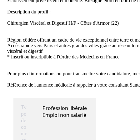
Etablissement privé récent et moderne. Bretagne Nord en bord de m
Description du profil :

Chirurgien Viscéral et Digestif H/F - Côtes d'Armor (22)

Région côtière offrant un cadre de vie exceptionnel entre terre et m
Accès rapide vers Paris et autres grandes villes grâce au réseau fer
viscéral et digestif

* Inscrit ou inscriptible à l'Ordre des Médecins en France

Pour plus d'informations ou pour transmettre votre candidature, merci
Référence de l'annonce médicale à rappeler à votre consultant S
Ty
Profession libérale
pe
Emploi non salarié
de
co
ntr