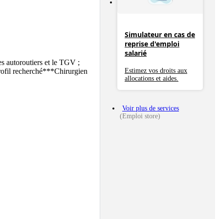
Simulateur en cas de
reprise d'emploi
salarié
s autoroutiers et le TGV ; 
Estimez vos droits aux
rofil recherché***Chirurgien 
allocations et aides.
Voir plus de services
(Emploi store)