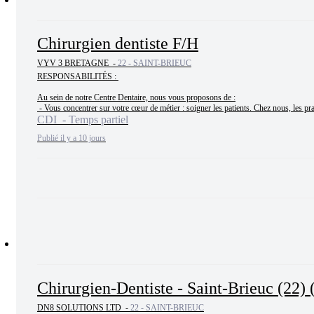
Chirurgien dentiste F/H
VYV 3 BRETAGNE -
22 - SAINT-BRIEUC
RESPONSABILITÉS : 

Au sein de notre Centre Dentaire, nous vous proposons de :

 - Vous concentrer sur votre cœur de métier : soigner les patients. Chez nous, les pra
CDI - Temps partiel
Publié il y a 10 jours
Chirurgien-Dentiste - Saint-Brieuc (22) 
DN8 SOLUTIONS LTD -
22 - SAINT-BRIEUC