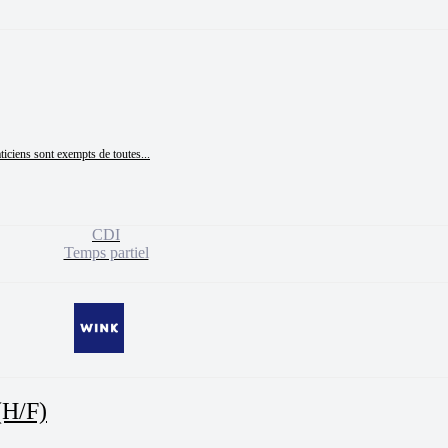
ticiens sont exempts de toutes...
CDI
Temps partiel
(H/F)