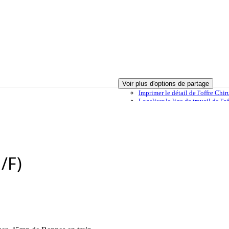
Voir plus d'options de partage
Imprimer
le détail de l'offre Chi
Localiser
le lieu de travail de l'
e à ma sélection
Envoyer à un ami
Signaler cette offre
/F)