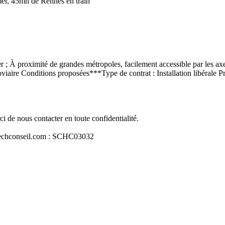
er, 45mn de Rennes en train

er ; À proximité de grandes métropoles, facilement accessible par les axe
roviaire Conditions proposées***Type de contrat : Installation libérale P
 de nous contacter en toute confidentialité.

antechconseil.com : SCHC03032