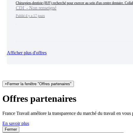
Chirurgien-dentiste (H/F) recherché pour exercer au sein d'un centre dentaire. Colla
CDI - Non renseigné
Publié il y a 17 jours
Afficher plus d'offres
×
Fermer la fenêtre "Offres partenaires"
Offres partenaires
France Travail améliore la transparence du marché du travail en vous 
En savoir plus
Fermer