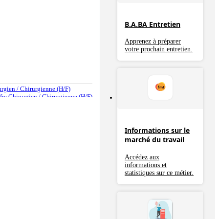
B.A.BA Entretien
Apprenez à préparer
votre prochain entretien.
rurgien / Chirurgienne (H/F)
offre Chirurgien / Chirurgienne (H/F)
Informations sur le
marché du travail
Accédez aux
informations et
statistiques sur ce métier.