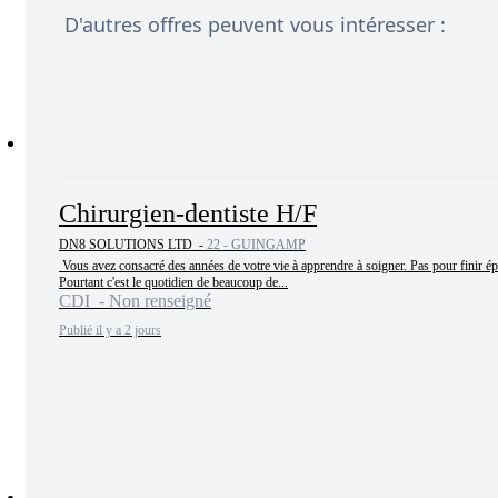
D'autres offres peuvent vous intéresser :
Chirurgien-dentiste H/F
DN8 SOLUTIONS LTD -
22 - GUINGAMP
 Vous avez consacré des années de votre vie à apprendre à soigner. Pas pour finir épuisé par tout ce qui n'a rien à voir avec vos patients.

Pourtant c'est le quotidien de beaucoup de...
CDI - Non renseigné
Publié il y a 2 jours