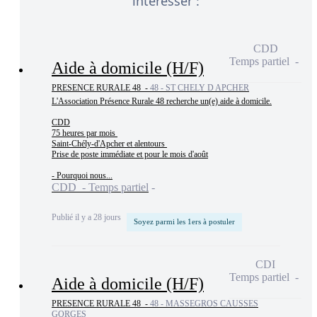
intéresser :
CDD
Temps partiel
Aide à domicile (H/F)
PRESENCE RURALE 48 -
48 - ST CHELY D APCHER
L'Association Présence Rurale 48 recherche un(e) aide à domicile.

CDD

75 heures par mois 

Saint-Chély-d'Apcher et alentours 

Prise de poste immédiate et pour le mois d'août

- Pourquoi nous...
CDD - Temps partiel
Publié il y a 28 jours
Soyez parmi les 1ers à postuler
CDI
Temps partiel
Aide à domicile (H/F)
PRESENCE RURALE 48 -
48 - MASSEGROS CAUSSES
GORGES