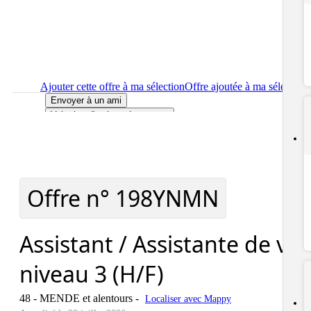
Ajouter cette offre à ma sélection
Offre ajoutée à ma sélection
Envoyer à un ami
Voir plus d'options de partage
Imprimer
le détail de l'offre Assistant / Assistante de vie niveau
3 (H/F)
Localiser
le lieu de travail de l'offre Assistant / Assistante de vie
niveau 3 (H/F)
Signaler cette offre
Offre n°
198YNMN
Assistant / Assistante de vie
niveau 3 (H/F)
48 - MENDE et alentours
-
Localiser avec Mappy