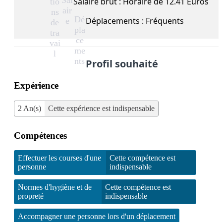
Sal
Salaire brut : Horaire de 12.41 Euros
tio
air
ns
Dé
Déplacements : Fréquents
e
de
pla
tra
ce
vai
me
l
nts
Profil souhaité
Expérience
2 An(s)
Cette expérience est indispensable
Compétences
Effectuer les courses d'une
Cette compétence est
personne
indispensable
Normes d'hygiène et de
Cette compétence est
propreté
indispensable
Accompagner une personne lors d'un déplacement