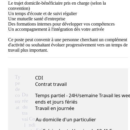
Le trajet domicile-bénéficiaire pris en charge (selon la 
convention)

Un temps d'écoute et de suivi régulier

Une mutuelle santé d'entreprise

Des formations internes pour développer vos compétences

Un accompagnement à l'intégration dès votre arrivée

Ce poste peut convenir à une personne cherchant un complément 
d'activité ou souhaitant évoluer progressivement vers un temps de 
travail plus important.
Ty
CDI
pe
Contrat travail
de
Du
co
Temps partiel - 24H/semaine Travail les we
rée
ntr
ends et jours fériés
du
at
Travail en journée
tra
Co
vai
Au domicile d'un particulier
ndi
l