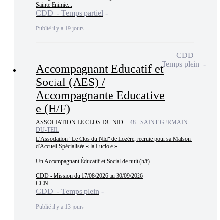
Sainte Enimie...
CDD - Temps partiel
Publié il y a 19 jours
CDD
Temps plein
Accompagnant Educatif et
Social (AES) /
Accompagnante Educative
e (H/F)
ASSOCIATION LE CLOS DU NID -
48 - SAINT-GERMAIN-
DU-TEIL
L'Association "Le Clos du Nid" de Lozère, recrute pour sa Maison 
d'Accueil Spécialisée « la Luciole »

Un Accompagnant Éducatif et Social de nuit (h/f)

CDD - Mission du 17/08/2026 au 30/09/2026

CCN...
CDD - Temps plein
Publié il y a 13 jours