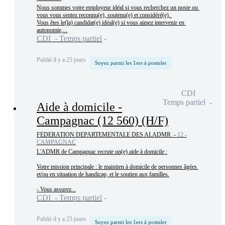
Nous sommes votre employeur idéal si vous recherchez un poste ou 
vous vous sentez reconnu(e), soutenu(e) et considéré(e). 

Vous êtes le(la) candidat(e) idéal(e) si vous aimez intervenir en 
autonomie,...
CDI - Temps partiel
Publié il y a 25 jours
Soyez parmi les 1ers à postuler
CDI
Temps partiel
Aide à domicile -
Campagnac (12 560) (H/F)
FEDERATION DEPARTEMENTALE DES ALADMR -
12 -
CAMPAGNAC
L'ADMR de Campagnac recrute un(e) aide à domicile :

Votre mission principale : le maintien à domicile de personnes âgées 
et/ou en situation de handicap, et le soutien aux familles.

- Vous assurez...
CDI - Temps partiel
Publié il y a 25 jours
Soyez parmi les 1ers à postuler