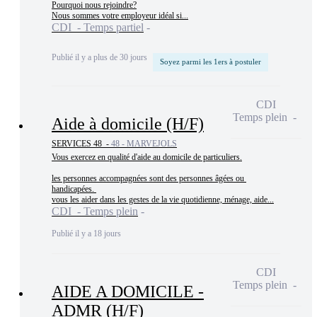
Pourquoi nous rejoindre?

Nous sommes votre employeur idéal si...
CDI - Temps partiel
Publié il y a plus de 30 jours
Soyez parmi les 1ers à postuler
CDI
Temps plein
Aide à domicile (H/F)
SERVICES 48 -
48 - MARVEJOLS
Vous exercez en qualité d'aide au domicile de particuliers.

les personnes accompagnées sont des personnes âgées ou 
handicapées. 

vous les aider dans les gestes de la vie quotidienne, ménage, aide...
CDI - Temps plein
Publié il y a 18 jours
CDI
Temps plein
AIDE A DOMICILE -
ADMR (H/F)