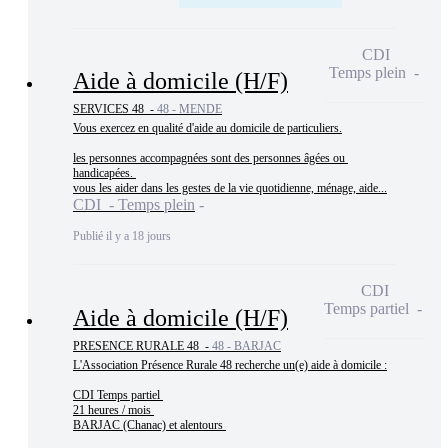
CDI
Temps plein
Aide à domicile (H/F)
SERVICES 48 -
48 - MENDE
Vous exercez en qualité d'aide au domicile de particuliers.

les personnes accompagnées sont des personnes âgées ou 
handicapées. 

vous les aider dans les gestes de la vie quotidienne, ménage, aide...
CDI - Temps plein
Publié il y a 18 jours
CDI
Temps partiel
Aide à domicile (H/F)
PRESENCE RURALE 48 -
48 - BARJAC
L'Association Présence Rurale 48 recherche un(e) aide à domicile :

CDI Temps partiel 

21 heures / mois 

BARJAC (Chanac) et alentours 
