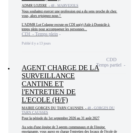
ADMR LOZERE -
48 - MARVEJOLS
Vous souhaitez exercer une profession qui a du sens proche de chez 
vous, alors rejoignez nous ! 

L'ADMR Lot Colagne recrute en CDI un(e) Aide à Domicile à 
temps plein pour accompagner les personnes...
CDI - Temps plein
Publié il y a 13 jours
CDD
Temps partiel
AGENT CHARGE DE LA
SURVEILLANCE
CANTINE ET
l'ENTRETIEN DE
L'ECOLE (H/F)
MAIRIE GORGES DU TARN CAUSSES -
48 - GORGES DU
TARN CAUSSES
Pour la période du 1er septembre 2026 au 31 août 2027

Au sein d'une équipe de 3 agents communaux et de l'équipe 
enseignante, vous aurez en charge l'entretien des locaux de l'école de 