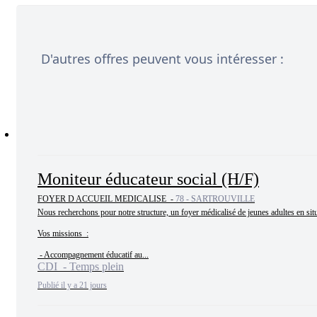
D'autres offres peuvent vous intéresser :
Moniteur éducateur social (H/F)
FOYER D ACCUEIL MEDICALISE -
78 - SARTROUVILLE
Nous recherchons pour notre structure, un foyer médicalisé de jeunes adultes en situ
Vos missions  :

 - Accompagnement éducatif au...
CDI - Temps plein
Publié il y a 21 jours