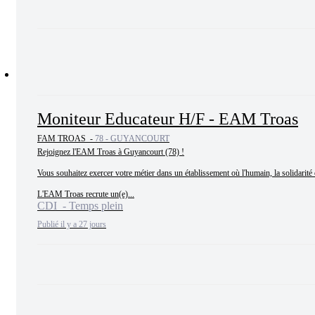
Moniteur Educateur H/F - EAM Troas
FAM TROAS -
78 - GUYANCOURT
Rejoignez l'EAM Troas à Guyancourt (78) !

Vous souhaitez exercer votre métier dans un établissement où l'humain, la solidarité et
L'EAM Troas recrute un(e)...
CDI - Temps plein
Publié il y a 27 jours