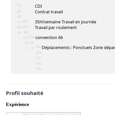
Ty
CDI
pe
Contrat travail
de
Du
co
35H/semaine Travail en journée
rée
ntr
Travail par roulement
du
at
Sal
tra
convention 66
air
vai
Dé
Déplacements : Ponctuels Zone dépa
e
l
pla
ce
me
nts
Profil souhaité
Expérience