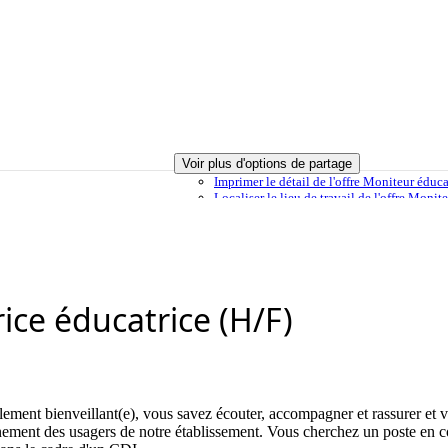
Voir plus d'options de partage
Imprimer
le détail de l'offre Moniteur éduc
Localiser
le lieu de travail de l'offre Moni
lection
Envoyer à un ami
Signaler cette offre
ice éducatrice (H/F)
lement bienveillant(e), vous savez écouter, accompagner et rassurer et vo
ement des usagers de notre établissement. Vous cherchez un poste en co