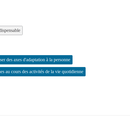
ndispensable
er des axes d'adaptation à la personne
es au cours des activités de la vie quotidienne