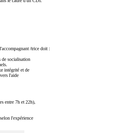
ans le cadre d'un CDI.

l'accompagnant /trice doit :

vers l'aide

s entre 7h et 22h),

selon l'expérience