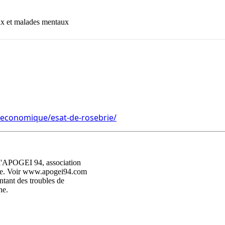
x et malades mentaux
n-economique/esat-de-rosebrie/
l'APOGEI 94, association

rne. Voir www.apogei94.com

tant des troubles de
