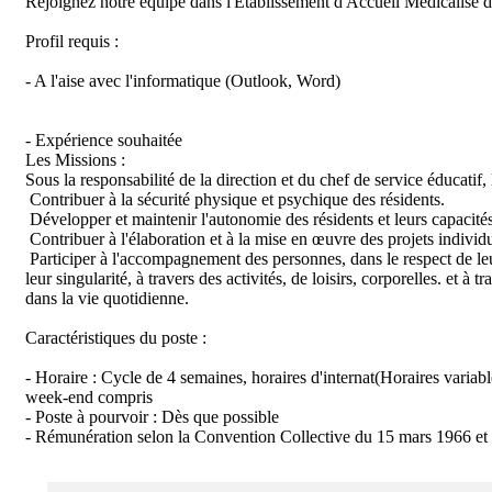
Rejoignez notre équipe dans l'Etablissement d'Accueil Médicalisé d
Profil requis :

- A l'aise avec l'informatique (Outlook, Word)

- Expérience souhaitée 

Les Missions :

Sous la responsabilité de la direction et du chef de service éducatif, 
 Contribuer à la sécurité physique et psychique des résidents.

 Développer et maintenir l'autonomie des résidents et leurs capacités de socialisation

 Contribuer à l'élaboration et à la mise en œuvre des projets individuels.

 Participer à l'accompagnement des personnes, dans le respect de leur intégrité et de

leur singularité, à travers des activités, de loisirs, corporelles. et à tra
dans la vie quotidienne.

Caractéristiques du poste :

- Horaire : Cycle de 4 semaines, horaires d'internat(Horaires variable
week-end compris

- Poste à pourvoir : Dès que possible

- Rémunération selon la Convention Collective du 15 mars 1966 et 