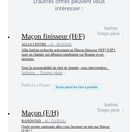
D'autres offres peuvent vous
intéresser :
Intérim
Temps plein
Maçon finisseur (H/F)
ALLIA CENTRE -
42 - ROANNE
Allia Intérim recherche activement un Maçon-finisseur (H/F) N3P1 
pour un chantier qui débutera rapidement sur Roanne et ses 
environs.

Sous la responsabilité du chef de chantier, vous interviendrez...
Intérim - Temps plein
Publié il y a 19 jours
Soyez parmi les 1ers à postuler
Intérim
Temps plein
Maçon (F/H)
RANDSTAD -
42 - COTEAU
Quels projets captivants allez-vous façonner en tant que Maçon 
(F/H) ?
