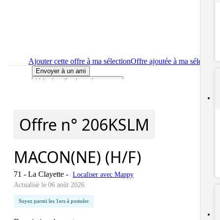
Ajouter cette offre à ma sélection
Offre ajoutée à ma sélection
Envoyer à un ami
Voir plus d'options de partage
Imprimer
le détail de l'offre MACON(NE) (H/F)
Localiser
le lieu de travail de l'offre MACON(NE) (H/F)
Signaler cette offre
Offre n°
206KSLM
MACON(NE) (H/F)
71 - La Clayette
-
Localiser avec Mappy
Actualisé le 06 août 2026
Soyez parmi les 1ers à postuler