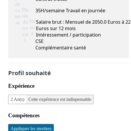
de
Du
co
35H/semaine Travail en journée
rée
ntr
Sal
Salaire brut : Mensuel de 2050.0 Euros à 22
du
at
air
tra
Euros sur 12 mois
e
vai
Intéressement / participation
l
CSE
Complémentaire santé
Profil souhaité
Expérience
2 An(s)
Cette expérience est indispensable
Compétences
Appliquer les mortiers