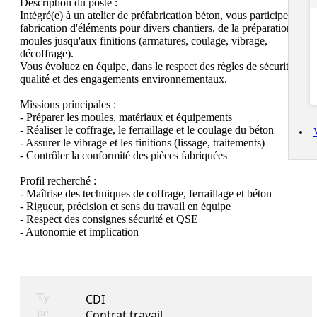
Description du poste :

Intégré(e) à un atelier de préfabrication béton, vous participez à la 
fabrication d'éléments pour divers chantiers, de la préparation des 
moules jusqu'aux finitions (armatures, coulage, vibrage, 
décoffrage).

Vous évoluez en équipe, dans le respect des règles de sécurité, de 
qualité et des engagements environnementaux.

Missions principales :

- Préparer les moules, matériaux et équipements

- Réaliser le coffrage, le ferraillage et le coulage du béton

- Assurer le vibrage et les finitions (lissage, traitements)

- Contrôler la conformité des pièces fabriquées

Profil recherché :

- Maîtrise des techniques de coffrage, ferraillage et béton

- Rigueur, précision et sens du travail en équipe

- Respect des consignes sécurité et QSE

- Autonomie et implication
Ty
CDI
pe
Contrat travail