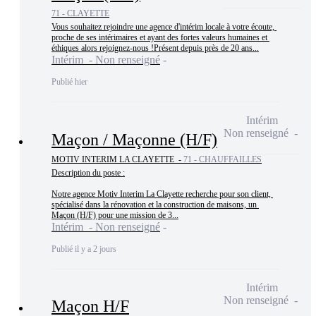
71 - CLAYETTE
Vous souhaitez rejoindre une agence d'intérim locale à votre écoute, 
proche de ses intérimaires et ayant des fortes valeurs humaines et 
éthiques alors rejoignez-nous !Présent depuis près de 20 ans...
Intérim - Non renseigné
Publié hier
Intérim
Non renseigné
Maçon / Maçonne (H/F)
MOTIV INTERIM LA CLAYETTE -
71 - CHAUFFAILLES
Description du poste :

Notre agence Motiv Interim La Clayette recherche pour son client, 
spécialisé dans la rénovation et la construction de maisons, un 
Maçon (H/F) pour une mission de 3...
Intérim - Non renseigné
Publié il y a 2 jours
Intérim
Non renseigné
Maçon H/F