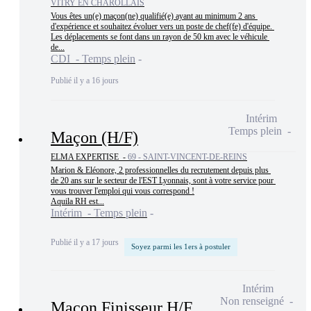
VITRY EN CHAROLLAIS
Vous êtes un(e) maçon(ne) qualifié(e) ayant au minimum 2 ans 
d'expérience et souhaitez évoluer vers un poste de chef(fe) d'équipe. 

Les déplacements se font dans un rayon de 50 km avec le véhicule 
de...
CDI - Temps plein
Publié il y a 16 jours
Intérim
Temps plein
Maçon (H/F)
ELMA EXPERTISE -
69 - SAINT-VINCENT-DE-REINS
Marion & Eléonore, 2 professionnelles du recrutement depuis plus 
de 20 ans sur le secteur de l'EST Lyonnais, sont à votre service pour 
vous trouver l'emploi qui vous correspond !

Aquila RH est...
Intérim - Temps plein
Publié il y a 17 jours
Soyez parmi les 1ers à postuler
Intérim
Non renseigné
Maçon Finisseur H/F