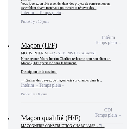
Vous jouerez un rôle essentiel dans des projets de construction en 
assemblant divers matériaux pour créer et rénover des...
Intérim - Temps plein
Publié il y a 16 jours
Intérim
Temps plein
Maçon (H/F)
MOTIV INTERIM -
42 - ST DENIS DE CABANNE
Notre agence Motiv Interim Charlieu recherche pour son client un 
Maçon (H/F) spécialisé dans le bâtiment.

Description de la mission :

    Réaliser des travaux de maçonnerie sur chantier dans le...
Intérim - Temps plein
Publié il y a 8 jours
CDI
Temps plein
Maçon qualifié (H/F)
MACONNERIE CONSTRUCTION CHAROLAISE -
71 -