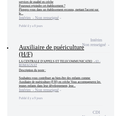
services de qualité en crèche

Pourquoi rejoindre cet établissement ?

Plongez-vous dans un établissement reconnu, mettant l'accent sur 
le...
Intérim - Non renseigné
Publié il y a 8 jours
Intérim
Non renseigné
Auxiliaire de puériculture
(H/F)
LA CENTRALE D'APPELS ET TELECOMMUNICATIO -
63 -
ROMAGNAT
Description du poste :

Souhaitez-vous contribuer au bien-être des enfants comme 
Auxiliaire de puériculture (F/H) en crèche Vous accompagnerez les 
jeunes enfants dans leur développement, leur...
Intérim - Non renseigné
Publié il y a 9 jours
CDI