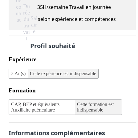
de
Du
co
35H/semaine Travail en journée
rée
ntr
Sal
selon expérience et compétences
du
at
air
tra
e
vai
l
Profil souhaité
Expérience
2 An(s)
Cette expérience est indispensable
Formation
CAP, BEP et équivalents
Cette formation est
Auxiliaire puériculture
indispensable
Informations complémentaires