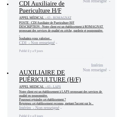
Non renseigné
CDI Auxiliaire de
Puericulture H/F
APPEL MÉDICAL -
63 - ROMAGNAT
POSTE : CDI Auxiliaire de Puericulture H/F

DESCRIPTION : Notre client est un établissement à ROMAGNAT 
proposant des services de qualité en crèche, garderie et pouponnière.

Souhaitez-vous valoriser...
CDI - Non renseigné
Publié il y a 9 jours
Intérim
Non renseigné
AUXILIAIRE DE
PUÉRICULTURE (H/F)
APPEL MEDICAL -
63 - LAPS
Notre client est un établissement à LAPS proposant des services de 
qualité en pouponnière.

Pourquoi rejoindre cet établissement ?

Rejoignez cet établissement reconnu, mettant l'accent sur le...
Intérim - Non renseigné
Publié il y a 8 jours