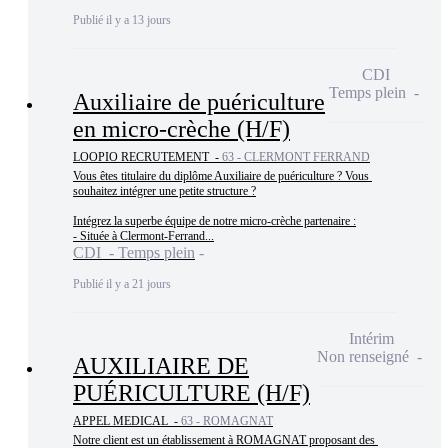
Publié il y a 13 jours
CDI
Temps plein
Auxiliaire de puériculture
en micro-crèche (H/F)
LOOPIO RECRUTEMENT -
63 - CLERMONT FERRAND
Vous êtes titulaire du diplôme Auxiliaire de puériculture ? Vous 
souhaitez intégrer une petite structure ?

Intégrez la superbe équipe de notre micro-crèche partenaire :

- Située à Clermont-Ferrand...
CDI - Temps plein
Publié il y a 21 jours
Intérim
Non renseigné
AUXILIAIRE DE
PUÉRICULTURE (H/F)
APPEL MEDICAL -
63 - ROMAGNAT
Notre client est un établissement à ROMAGNAT proposant des 