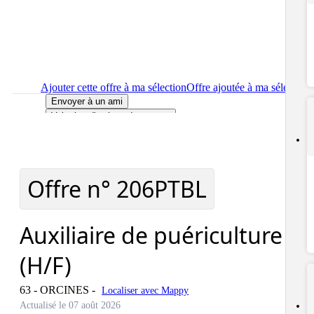
Ajouter cette offre à ma sélection
Offre ajoutée à ma sélection
Envoyer à un ami
Voir plus d'options de partage
Imprimer
le détail de l'offre Auxiliaire de puériculture (H/F)
Localiser
le lieu de travail de l'offre Auxiliaire de puériculture
(H/F)
Signaler cette offre
Offre n°
206PTBL
Auxiliaire de puériculture
(H/F)
63 - ORCINES
-
Localiser avec Mappy
Actualisé le 07 août 2026