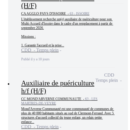
(H/F)
CA AGGLO PAYS D'ISSOIRE -
63 - ISSOIRE
L'établissement recherche un(e) auxiliaire de puériculture pour son 
Multi-Accueil d'Issoire dans le cadre d'un remplacement à partir de 
septembre 2026.

Missions :

1. Garantir l'accueil et la prise...
CDD - Temps plein
Publié il y a 10 jours
CDD
Temps plein
Auxiliaire de puériculture
h/f (H/F)
CC MOND'ARVERNE COMMUNAUTE -
63 - LES
MARTRES-DE-VEYRE
Mond'Arverne Communauté est une communauté de communes de 
plus de 40 000 habitants situés au sud de Clermont-Ferrand. Avec 5 
structures d'accueil collectif du jeune enfant, un relais petite 
enfance...
CDD - Temps plein