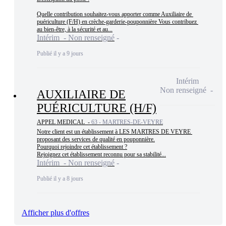
Quelle contribution souhaitez-vous apporter comme Auxiliaire de 
puériculture (F/H) en crèche-garderie-pouponnière Vous contribuez 
au bien-être, à la sécurité et au...
Intérim - Non renseigné
Publié il y a 9 jours
Intérim
Non renseigné
AUXILIAIRE DE
PUÉRICULTURE (H/F)
APPEL MEDICAL -
63 - MARTRES-DE-VEYRE
Notre client est un établissement à LES MARTRES DE VEYRE 
proposant des services de qualité en pouponnière.

Pourquoi rejoindre cet établissement ?

Rejoignez cet établissement reconnu pour sa stabilité...
Intérim - Non renseigné
Publié il y a 8 jours
Afficher plus d'offres