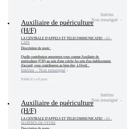
Intérim
Non renseigné
Auxiliaire de puériculture
(H/F)
LA CENTRALE D'APPELS ET TELECOMMUNICATIO -
63 -
LAPS
Description du poste :

Quelle contribution apporterez-vous comme Auxiliaire de 
puériculture (F/H) au sein d'une crèche Au sein d'un établissement 
d'accueil, vous contribuerez au bien-être, à l'éveil...
Intérim - Non renseigné
Publié il y a 9 jours
Intérim
Non renseigné
Auxiliaire de puériculture
(H/F)
LA CENTRALE D'APPELS ET TELECOMMUNICATIO -
63 -
MARTRES-DE-VEYRE
Description du poste :
