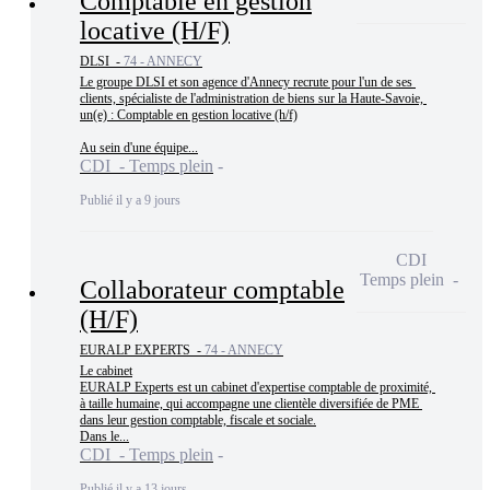
Comptable en gestion
locative (H/F)
DLSI -
74 - ANNECY
Le groupe DLSI et son agence d'Annecy recrute pour l'un de ses 
clients, spécialiste de l'administration de biens sur la Haute-Savoie, 
un(e) : Comptable en gestion locative (h/f)

Au sein d'une équipe...
CDI - Temps plein
Publié il y a 9 jours
CDI
Temps plein
Collaborateur comptable
(H/F)
EURALP EXPERTS -
74 - ANNECY
Le cabinet

EURALP Experts est un cabinet d'expertise comptable de proximité, 
à taille humaine, qui accompagne une clientèle diversifiée de PME 
dans leur gestion comptable, fiscale et sociale.

Dans le...
CDI - Temps plein
Publié il y a 13 jours