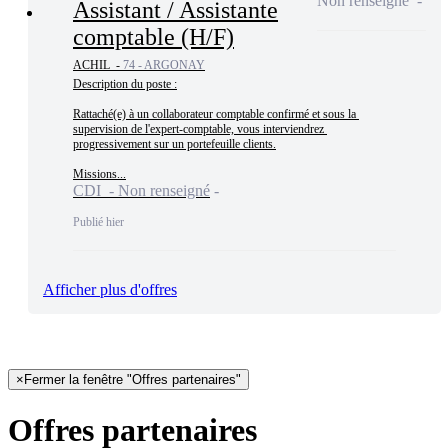
Non renseigné
Assistant / Assistante
comptable (H/F)
ACHIL -
74 - ARGONAY
Description du poste :

Rattaché(e) à un collaborateur comptable confirmé et sous la 
supervision de l'expert-comptable, vous interviendrez 
progressivement sur un portefeuille clients.

Missions...
CDI - Non renseigné
Publié hier
Afficher plus d'offres
×
Fermer la fenêtre "Offres partenaires"
Offres partenaires