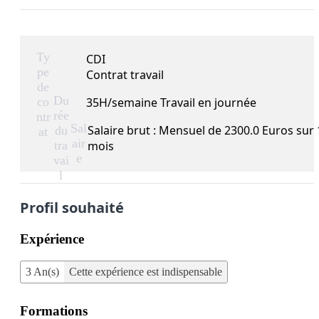
Ty
CDI
pe
Contrat travail
de
Du
co
35H/semaine Travail en journée
rée
ntr
Sal
Salaire brut : Mensuel de 2300.0 Euros sur 
du
at
air
tra
mois
e
vai
l
Profil souhaité
Expérience
3 An(s)
Cette expérience est indispensable
Formations