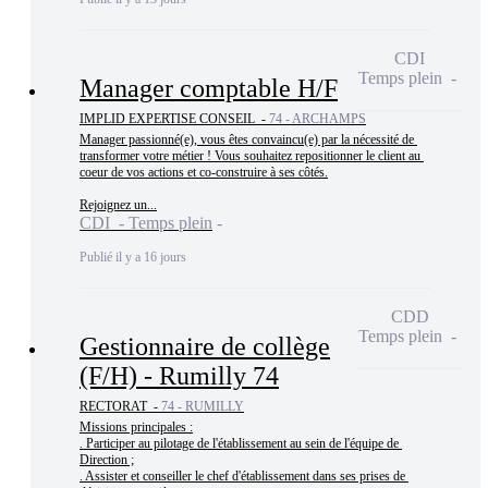
CDI
Temps plein
Manager comptable H/F
IMPLID EXPERTISE CONSEIL -
74 - ARCHAMPS
Manager passionné(e), vous êtes convaincu(e) par la nécessité de 
transformer votre métier ! Vous souhaitez repositionner le client au 
coeur de vos actions et co-construire à ses côtés.

Rejoignez un...
CDI - Temps plein
Publié il y a 16 jours
CDD
Temps plein
Gestionnaire de collège
(F/H) - Rumilly 74
RECTORAT -
74 - RUMILLY
Missions principales :

. Participer au pilotage de l'établissement au sein de l'équipe de 
Direction ;

. Assister et conseiller le chef d'établissement dans ses prises de 