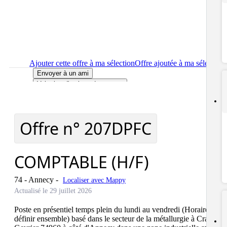
Ajouter cette offre à ma sélection
Offre ajoutée à ma sélection
Envoyer à un ami
Voir plus d'options de partage
Imprimer
le détail de l'offre COMPTABLE (H/F)
Localiser
le lieu de travail de l'offre COMPTABLE (H/F)
Signaler cette offre
Offre n°
207DPFC
COMPTABLE (H/F)
74 - Annecy
-
Localiser avec Mappy
Actualisé le 29 juillet 2026
Poste en présentiel temps plein du lundi au vendredi (Horaires à 
définir ensemble) basé dans le secteur de la métallurgie à Cran 