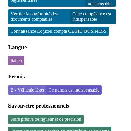
réglementaires
indispensable
Vérifier la conformité des
Cette compétence est
documents comptables
indispensable
Connaissance Logiciel compta CEGID BUSINESS
Langue
Italien
Permis
B - Véhicule léger
Ce permis est indispensable
Savoir-être professionnels
Faire preuve de rigueur et de précision