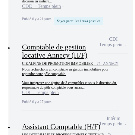
décision en matière...
CDD - Temps plein
Publié il y a 21 jours
Soyez parmi les 1ers à postuler
CDI
Temps plein
Comptable de gestion
locative Annecy (H/F)
CIE ALPINE DE PROMOTION IMMOBILIER -
74 - ANNECY
Nous recherchons un comptable en gestion immobilière pour 
rejoindre notre pôle comptable.

Vous intégrerez une équipe de 3 comptables et sous la direction du 
responsable du pôle comptable vous aurez...
CDI - Temps plein
Publié il y a 27 jours
Intérim
Temps plein
Assistant Comptable (H/F)