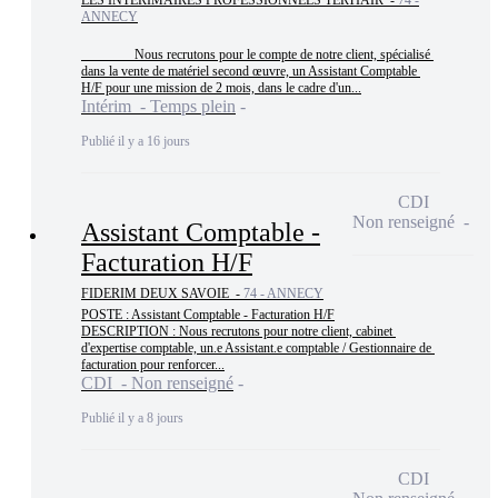
LES INTERIMAIRES PROFESSIONNELS TERTIAIR -
74 -
ANNECY
                Nous recrutons pour le compte de notre client, spécialisé 
dans la vente de matériel second œuvre, un Assistant Comptable 
H/F pour une mission de 2 mois, dans le cadre d'un...
Intérim - Temps plein
Publié il y a 16 jours
CDI
Non renseigné
Assistant Comptable -
Facturation H/F
FIDERIM DEUX SAVOIE -
74 - ANNECY
POSTE : Assistant Comptable - Facturation H/F

DESCRIPTION : Nous recrutons pour notre client, cabinet 
d'expertise comptable, un.e Assistant.e comptable / Gestionnaire de 
facturation pour renforcer...
CDI - Non renseigné
Publié il y a 8 jours
CDI