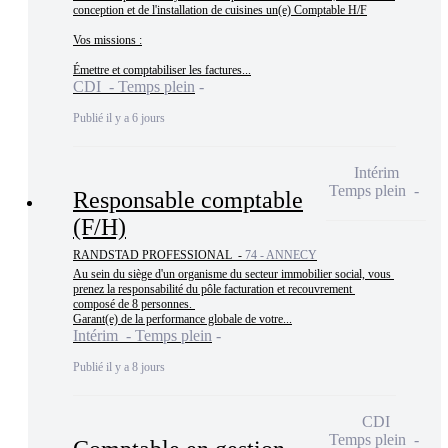
conception et de l'installation de cuisines un(e) Comptable H/F

Vos missions :

Émettre et comptabiliser les factures...
CDI - Temps plein
Publié il y a 6 jours
Intérim
Temps plein
Responsable comptable
(F/H)
RANDSTAD PROFESSIONAL -
74 - ANNECY
Au sein du siège d'un organisme du secteur immobilier social, vous 
prenez la responsabilité du pôle facturation et recouvrement 
composé de 8 personnes. 

Garant(e) de la performance globale de votre...
Intérim - Temps plein
Publié il y a 8 jours
CDI
Temps plein