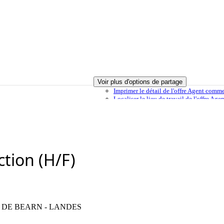
Voir plus d'options de partage
Imprimer
le détail de l'offre Agent comme
Localiser
le lieu de travail de l'offre Ag
sélection
Envoyer à un ami
Signaler cette offre
tion (H/F)
 DE BEARN - LANDES
