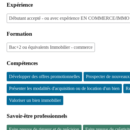
Expérience
Débutant accepté - ou avec expérience EN COMMERCE/IMMO
Formation
Bac+2 ou équivalents Immobilier - commerce
Compétences
Développer des offres promotionnelles
Prospecter de nouveaux
Présenter les modalités d'acquisition ou de location d'un bien
Ré
Valoriser un bien immobilier
Savoir-être professionnels
Faire preuve de rigueur et de précision
Faire preuve de créativit