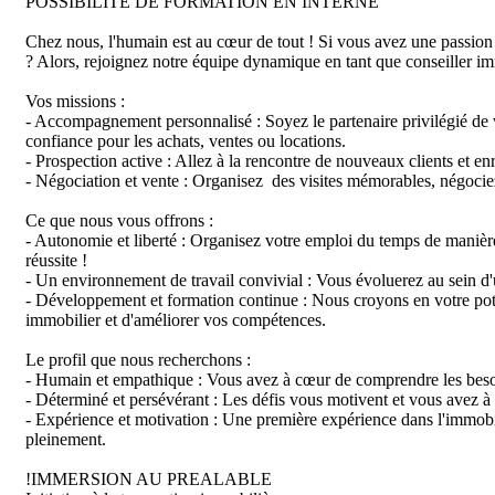
POSSIBILITE DE FORMATION EN INTERNE

Chez nous, l'humain est au cœur de tout ! Si vous avez une passion
? Alors, rejoignez notre équipe dynamique en tant que conseiller imm
Vos missions :

- Accompagnement personnalisé : Soyez le partenaire privilégié de vo
confiance pour les achats, ventes ou locations.

- Prospection active : Allez à la rencontre de nouveaux clients et enr
- Négociation et vente : Organisez  des visites mémorables, négociez 
Ce que nous vous offrons :

- Autonomie et liberté : Organisez votre emploi du temps de manière
réussite !

- Un environnement de travail convivial : Vous évoluerez au sein d'
- Développement et formation continue : Nous croyons en votre pote
immobilier et d'améliorer vos compétences.

Le profil que nous recherchons :

- Humain et empathique : Vous avez à cœur de comprendre les besoi
- Déterminé et persévérant : Les défis vous motivent et vous avez à c
- Expérience et motivation : Une première expérience dans l'immobilie
pleinement.

!IMMERSION AU PREALABLE 
