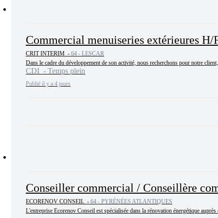
Commercial menuiseries extérieures H/
CRIT INTERIM -
64 - LESCAR
Dans le cadre du développement de son activité, nous recherchons pour notre client, s
CDI - Temps plein
Publié il y a 4 jours
Conseiller commercial / Conseillère com
ECORENOV CONSEIL -
64 - PYRÉNÉES ATLANTIQUES
L'entreprise Ecorenov Conseil est spécialisée dans la rénovation énergétique auprès d