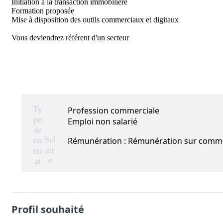
Initiation à la transaction immobilière

Formation proposée

Mise à disposition des outils commerciaux et digitaux

Vous deviendrez référent d'un secteur

Ty
Profession commerciale
pe
Emploi non salarié
de
Sal
co
Rémunération : Rémunération sur comm
air
ntr
e
at
Profil souhaité