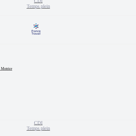
CDI
Temps plein
 Motrice

CDI
Temps plein