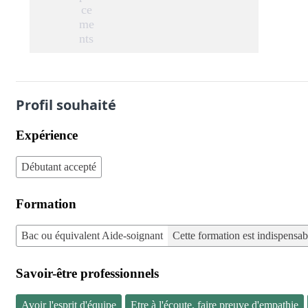
ce
me
nts
Profil souhaité
Expérience
Débutant accepté
Formation
Bac ou équivalent Aide-soignant
Cette formation est indispensab
Savoir-être professionnels
Avoir l'esprit d'équipe
Etre à l'écoute, faire preuve d'empathie