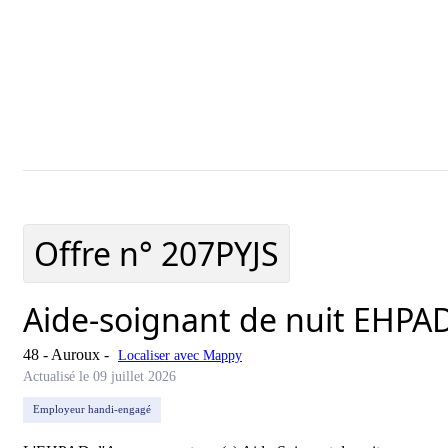
Ajouter cette offre à ma sélection
Offre ajoutée à
Offre n°
207PYJS
Aide-soignant de nuit EHPA
48 - Auroux
-
Localiser avec Mappy
Actualisé le 09 juillet 2026
Employeur handi-engagé