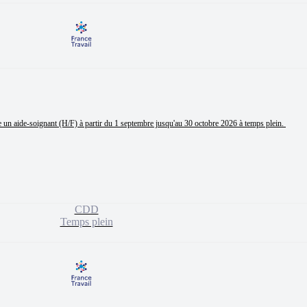
un aide-soignant (H/F) à partir du 1 septembre jusqu'au 30 octobre 2026 à temps plein. 

CDD
Temps plein