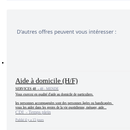
D'autres offres peuvent vous intéresser :
Aide à domicile (H/F)
SERVICES 48 -
48 - MENDE
Vous exercez en qualité d'aide au domicile de particuliers.

les personnes accompagnées sont des personnes âgées ou handicapées. 

vous les aider dans les gestes de la vie quotidienne, ménage, aide...
CDI - Temps plein
Publié il y a 15 jours