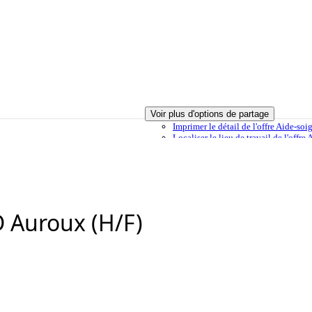
Voir plus d'options de partage
Imprimer
le détail de l'offre Aide-s
Localiser
le lieu de travail de l'off
 ma sélection
Envoyer à un ami
Signaler cette offre
D Auroux (H/F)