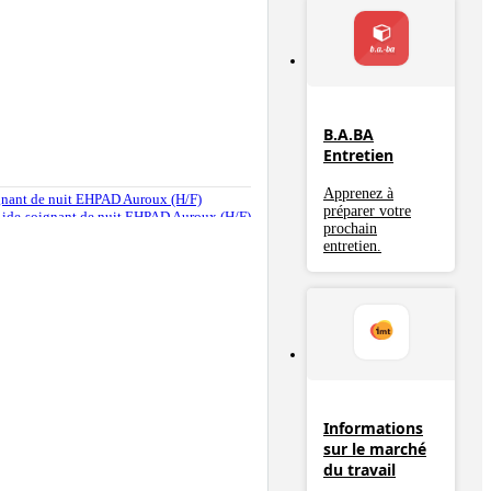
B.A.BA
Entretien
Apprenez à
oignant de nuit EHPAD Auroux (H/F)
préparer votre
re Aide-soignant de nuit EHPAD Auroux (H/F)
prochain
entretien.
Informations
sur le marché
du travail