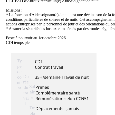
L'EHPAD d'Auroux recrute un(e) Aide-Soignant de nuit:

Missions :

* La fonction d'Aide soignant(e) de nuit est une déclinaison de la fon
conditions particulières de soirées et de nuits. Cet accompagnement e
actions entreprises par le personnel de jour et des orientations du pr
* Assurer la sécurité des locaux et matériels par des rondes régulières
Poste à pourvoir au 1er octobre 2026

CDI temps plein
Ty
CDI
pe
Contrat travail
de
Du
co
35H/semaine Travail de nuit
rée
ntr
Sal
Primes
du
at
air
tra
Complémentaire santé
e
vai
Rémunération selon CCN51
l
Dé
Déplacements : Jamais
pla