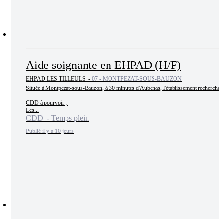
Aide soignante en EHPAD (H/F)
EHPAD LES TILLEULS -
07 - MONTPEZAT-SOUS-BAUZON
Située à Montpezat-sous-Bauzon, à 30 minutes d'Aubenas, l'établissement recherche 
CDD à pourvoir ; 

Les...
CDD - Temps plein
Publié il y a 10 jours