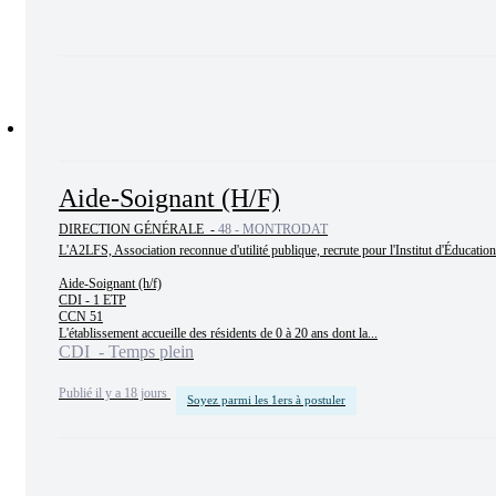
Aide-Soignant (H/F)
DIRECTION GÉNÉRALE -
48 - MONTRODAT
L'A2LFS, Association reconnue d'utilité publique, recrute pour l'Institut d'Éducation
Aide-Soignant (h/f)

CDI - 1 ETP

CCN 51

L'établissement accueille des résidents de 0 à 20 ans dont la...
CDI - Temps plein
Publié il y a 18 jours
Soyez parmi les 1ers à postuler