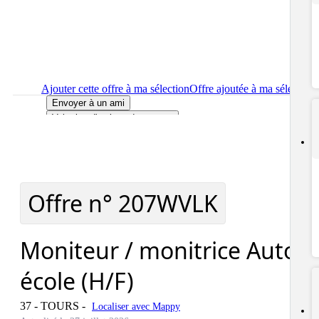
Ajouter cette offre à ma sélection
Offre ajoutée à ma sélection
Envoyer à un ami
Voir plus d'options de partage
Imprimer
le détail de l'offre Moniteur / monitrice Auto école
(H/F)
Localiser
le lieu de travail de l'offre Moniteur / monitrice Auto
école (H/F)
Signaler cette offre
Offre n°
207WVLK
Moniteur / monitrice Auto
école (H/F)
37 - TOURS
-
Localiser avec Mappy