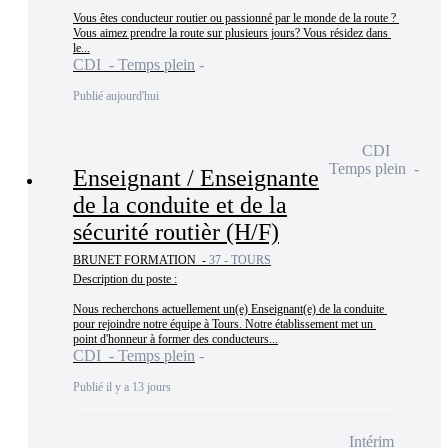
Vous êtes conducteur routier ou passionné par le monde de la route ? 
Vous aimez prendre la route sur plusieurs jours? Vous résidez dans 
le...
CDI - Temps plein
Publié aujourd'hui
CDI
Temps plein
Enseignant / Enseignante
de la conduite et de la
sécurité routièr (H/F)
BRUNET FORMATION -
37 - TOURS
Description du poste :

Nous recherchons actuellement un(e) Enseignant(e) de la conduite 
pour rejoindre notre équipe à Tours. Notre établissement met un 
point d'honneur à former des conducteurs...
CDI - Temps plein
Publié il y a 13 jours
Intérim