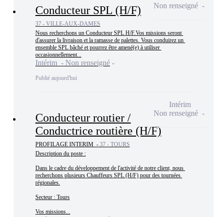
Non renseigné
Conducteur SPL (H/F)
37 - VILLE-AUX-DAMES
Nous recherchons un Conducteur SPL H/F.Vos missions seront 
d'assurer la livraison et la ramasse de palettes. Vous conduirez un 
ensemble SPL bâché et pourrez être amené(e) à utiliser 
occasionnellement...
Intérim - Non renseigné
Publié aujourd'hui
Intérim
Non renseigné
Conducteur routier /
Conductrice routière (H/F)
PROFILAGE INTERIM -
37 - TOURS
Description du poste :

Dans le cadre du développement de l'activité de notre client, nous 
recherchons plusieurs Chauffeurs SPL (H/F) pour des tournées 
régionales.

Secteur : Tours

Vos missions...