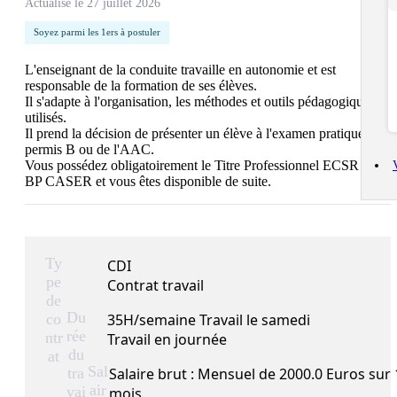
Actualisé le 27 juillet 2026
Soyez parmi les 1ers à postuler
L'enseignant de la conduite travaille en autonomie et est 
responsable de la formation de ses élèves. 

Il s'adapte à l'organisation, les méthodes et outils pédagogiques 
utilisés. 

Il prend la décision de présenter un élève à l'examen pratique du 
permis B ou de l'AAC.

Vous possédez obligatoirement le Titre Professionnel ECSR ou le 
BP CASER et vous êtes disponible de suite.
Ty
CDI
pe
Contrat travail
de
Du
co
35H/semaine Travail le samedi
rée
ntr
Travail en journée
du
at
Sal
tra
Salaire brut : Mensuel de 2000.0 Euros sur 
air
vai
mois