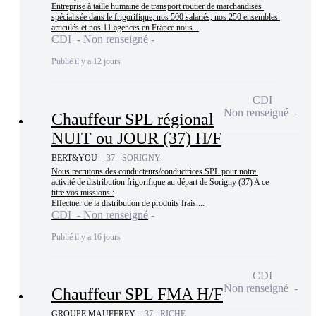
Entreprise à taille humaine de transport routier de marchandises 
spécialisée dans le frigorifique, nos 500 salariés, nos 250 ensembles 
articulés et nos 11 agences en France nous...
CDI - Non renseigné
Publié il y a 12 jours
CDI
Non renseigné
Chauffeur SPL régional
NUIT ou JOUR (37) H/F
BERT&YOU -
37 - SORIGNY
Nous recrutons des conducteurs/conductrices SPL pour notre 
activité de distribution frigorifique au départ de Sorigny (37) A ce 
titre vos missions :

Effectuer de la distribution de produits frais,...
CDI - Non renseigné
Publié il y a 16 jours
CDI
Non renseigné
Chauffeur SPL FMA H/F
GROUPE MAUFFREY -
37 - RICHE