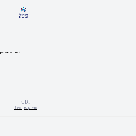
érience client.

CDI
Temps plein