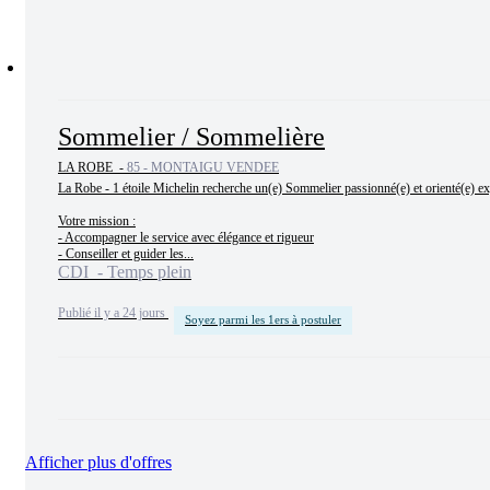
Sommelier / Sommelière
LA ROBE -
85 - MONTAIGU VENDEE
La Robe - 1 étoile Michelin recherche un(e) Sommelier passionné(e) et orienté(e) exp
Votre mission :

- Accompagner le service avec élégance et rigueur

- Conseiller et guider les...
CDI - Temps plein
Publié il y a 24 jours
Soyez parmi les 1ers à postuler
Afficher plus d'offres