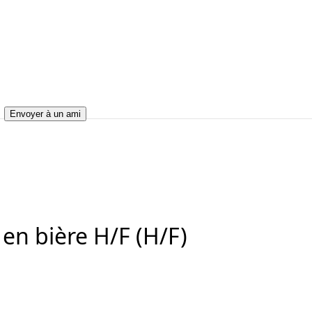
Envoyer à un ami
bière H/F (H/F)
RMAN en bière H/F (H/F)
en bière H/F (H/F)