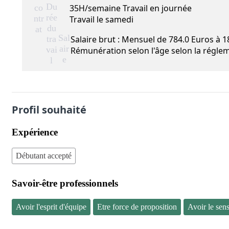
Du
co
35H/semaine Travail en journée
rée
ntr
Travail le samedi
du
at
Sal
tra
Salaire brut : Mensuel de 784.0 Euros à 
air
vai
Rémunération selon l'âge selon la réglem
e
l
Profil souhaité
Expérience
Débutant accepté
Savoir-être professionnels
Avoir l'esprit d'équipe
Etre force de proposition
Avoir le sen