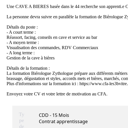
Une CAVE A BIERES basée dans le 44 recherche son apprenti.e 
La personne devra suivre en parallèle la formation de Bièrologue Z
Détails du poste : 

- A court terme : 

Réassort, facing, conseils en cave et service au bar

- A moyen terme : 

Visualisation des commandes, RDV Commerciaux

- A long terme : 

Gestion de la cave à bières

Détails de la formation : 

La formation Biérologue Zythologue prépare aux différents métiers (H/
brassage, dégustation et styles, accords mets et bières, marchés, co
Plus d'informations sur la formation ici : https://www.cfa-les3bvit
Envoyez votre CV et votre lettre de motivation au CFA.
Ty
CDD - 15 Mois
pe
Contrat apprentissage
de