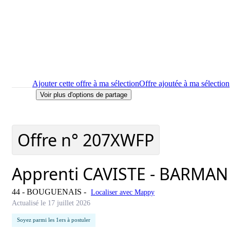
Ajouter cette offre à ma sélection
Offre ajoutée à ma sélection
Voir plus d'options de partage
Imprimer
le détail de l'offre Apprenti CAVISTE - BARMAN en 
Localiser
le lieu de travail de l'offre Apprenti CAVISTE - BA
Signaler cette offre
Offre n°
207XWFP
Apprenti CAVISTE - BARMAN 
44 - BOUGUENAIS
-
Localiser avec Mappy
Actualisé le 17 juillet 2026
Soyez parmi les 1ers à postuler