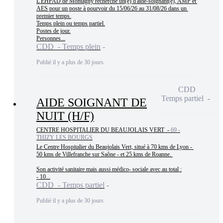
L'EHPAD de Montagny recherche un(e) d'aide-soignant(e), AMP et 
AES pour un poste à pourvoir du 15/06/26 au 31/08/26 dans un 
premier temps.

Temps plein ou temps partiel.

Postes de jour.

Personnes...
CDD - Temps plein
Publié il y a plus de 30 jours
CDD
Temps partiel
AIDE SOIGNANT DE
NUIT (H/F)
CENTRE HOSPITALIER DU BEAUJOLAIS VERT -
69 -
THIZY LES BOURGS
Le Centre Hospitalier du Beaujolais Vert, situé à 70 kms de Lyon - 
50 kms de Villefranche sur Saône - et 25 kms de Roanne. 

Son activité sanitaire mais aussi médico- sociale avec au total :

- 10...
CDD - Temps partiel
Publié il y a plus de 30 jours