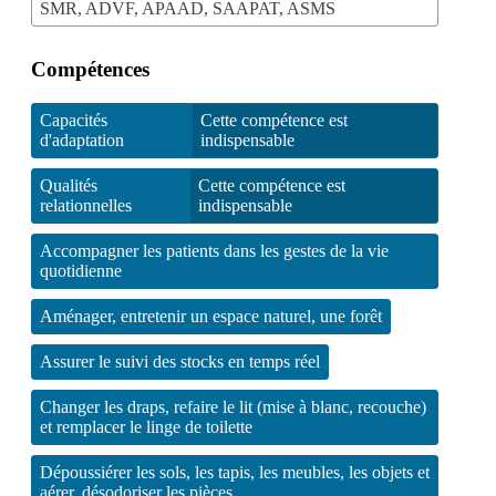
SMR, ADVF, APAAD, SAAPAT, ASMS
Compétences
Capacités
Cette compétence est
d'adaptation
indispensable
Qualités
Cette compétence est
relationnelles
indispensable
Accompagner les patients dans les gestes de la vie
quotidienne
Aménager, entretenir un espace naturel, une forêt
Assurer le suivi des stocks en temps réel
Changer les draps, refaire le lit (mise à blanc, recouche)
et remplacer le linge de toilette
Dépoussiérer les sols, les tapis, les meubles, les objets et
aérer, désodoriser les pièces