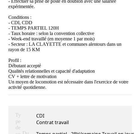
- Effectuer sa prise de poste en doublon avec une salariée 
expérimentée.

Conditions :

- CDI, CDD

- TEMPS PARTIEL 120H

- Taux horaire : selon la convention collective

- Week-end travaillé (en moyenne 1 par mois)

- Secteur : LA CLAYETTE et communes alentours dans un 
rayon de 15 KM

Profil :

Débutant accepté

Qualités relationnelles et capacité d'adaptation

CV + lettre de motivation 

Un moyen de locomotion est nécessaire dans l'exercice de votre 
Ty
CDI
pe
Contrat travail
de
Du
co