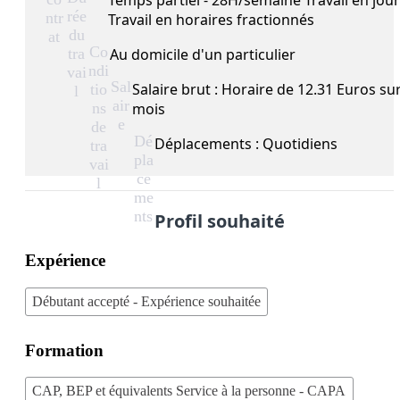
Temps partiel - 28H/semaine Travail en jou
rée
ntr
Travail en horaires fractionnés
du
at
Co
tra
Au domicile d'un particulier
ndi
vai
Sal
Salaire brut : Horaire de 12.31 Euros su
tio
l
air
ns
mois
e
de
Dé
Déplacements : Quotidiens
tra
pla
vai
ce
l
me
nts
Profil souhaité
Expérience
Débutant accepté - Expérience souhaitée
Formation
CAP, BEP et équivalents Service à la personne - CAPA