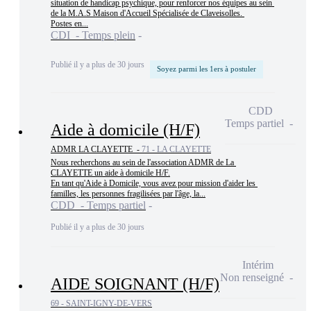
situation de handicap psychique, pour renforcer nos équipes au sein 
de la M.A.S Maison d'Accueil Spécialisée de Claveisolles. 

Postes en...
CDI - Temps plein
Publié il y a plus de 30 jours
Soyez parmi les 1ers à postuler
CDD
Temps partiel
Aide à domicile (H/F)
ADMR LA CLAYETTE -
71 - LA CLAYETTE
Nous recherchons au sein de l'association ADMR de La 
CLAYETTE un aide à domicile H/F.

En tant qu'Aide à Domicile, vous avez pour mission d'aider les 
familles, les personnes fragilisées par l'âge, la...
CDD - Temps partiel
Publié il y a plus de 30 jours
Intérim
Non renseigné
AIDE SOIGNANT (H/F)
69 - SAINT-IGNY-DE-VERS