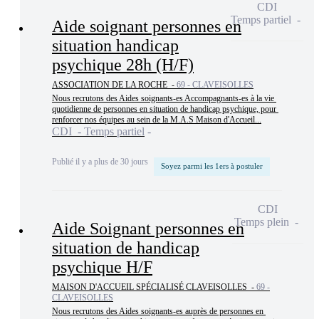
CDI
Temps partiel
Aide soignant personnes en
situation handicap
psychique 28h (H/F)
ASSOCIATION DE LA ROCHE -
69 - CLAVEISOLLES
Nous recrutons des Aides soignants-es Accompagnants-es à la vie 
quotidienne de personnes en situation de handicap psychique, pour 
renforcer nos équipes au sein de la M.A.S Maison d'Accueil...
CDI - Temps partiel
Publié il y a plus de 30 jours
Soyez parmi les 1ers à postuler
CDI
Temps plein
Aide Soignant personnes en
situation de handicap
psychique H/F
MAISON D'ACCUEIL SPÉCIALISÉ CLAVEISOLLES -
69 -
CLAVEISOLLES
Nous recrutons des Aides soignants-es auprès de personnes en 