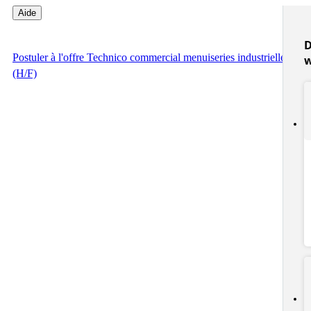
Aide
D
Postuler
à l'offre Technico commercial menuiseries industrielles
(H/F)