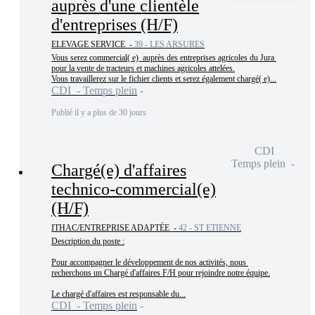
auprès d'une clientèle
d'entreprises (H/F)
ELEVAGE SERVICE -
39 - LES ARSURES
Vous serez commercial( e)  auprès des entreprises agricoles du Jura 
pour la vente de tracteurs et machines agricoles attelées.

Vous travaillerez sur le fichier clients et serez également chargé( e)...
CDI - Temps plein
Publié il y a plus de 30 jours
CDI
Temps plein
Chargé(e) d'affaires
technico-commercial(e)
(H/F)
ITHAC/ENTREPRISE ADAPTÉE -
42 - ST ETIENNE
Description du poste :

Pour accompagner le développement de nos activités, nous 
recherchons un Chargé d'affaires F/H pour rejoindre notre équipe.

Le chargé d'affaires est responsable du...
CDI - Temps plein