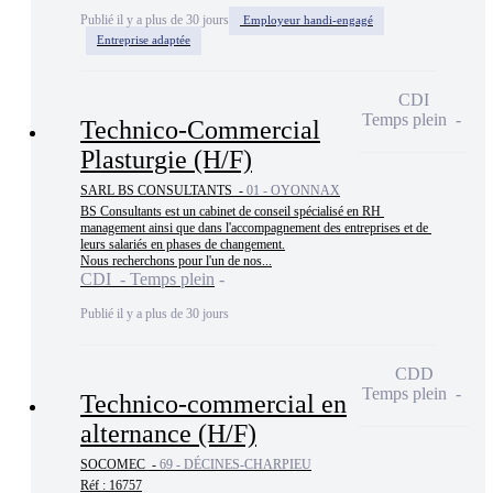
Publié il y a plus de 30 jours
Employeur handi-engagé
Entreprise adaptée
CDI
Temps plein
Technico-Commercial
Plasturgie (H/F)
SARL BS CONSULTANTS -
01 - OYONNAX
BS Consultants est un cabinet de conseil spécialisé en RH 
management ainsi que dans l'accompagnement des entreprises et de 
leurs salariés en phases de changement.

Nous recherchons pour l'un de nos...
CDI - Temps plein
Publié il y a plus de 30 jours
CDD
Temps plein
Technico-commercial en
alternance (H/F)
SOCOMEC -
69 - DÉCINES-CHARPIEU
Réf : 16757
