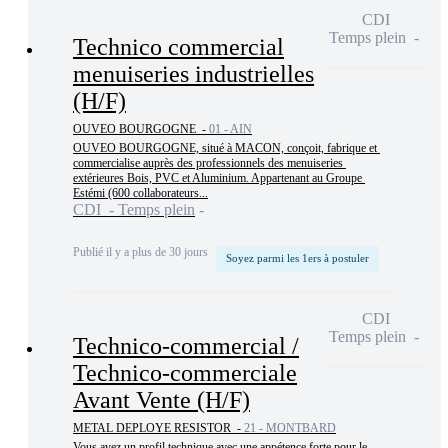
CDI
Temps plein
Technico commercial
menuiseries industrielles
(H/F)
OUVEO BOURGOGNE -
01 - AIN
OUVEO BOURGOGNE, situé à MACON, conçoit, fabrique et 
commercialise auprès des professionnels des menuiseries 
extérieures Bois, PVC et Aluminium. Appartenant au Groupe 
Estémi (600 collaborateurs...
CDI - Temps plein
Publié il y a plus de 30 jours
Soyez parmi les 1ers à postuler
CDI
Temps plein
Technico-commercial /
Technico-commerciale
Avant Vente (H/F)
METAL DEPLOYE RESISTOR -
21 - MONTBARD
Vous avez un profil technique avec une appétence forte pour le 