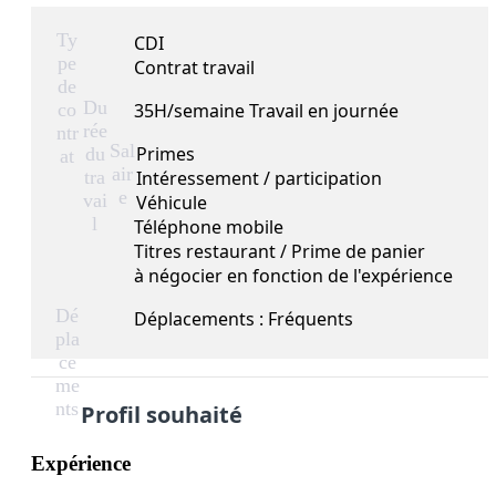
Ty
CDI
pe
Contrat travail
de
Du
co
35H/semaine Travail en journée
rée
ntr
Sal
Primes
du
at
air
tra
Intéressement / participation
e
vai
Véhicule
l
Téléphone mobile
Titres restaurant / Prime de panier
à négocier en fonction de l'expérience
Dé
Déplacements : Fréquents
pla
ce
me
nts
Profil souhaité
Expérience