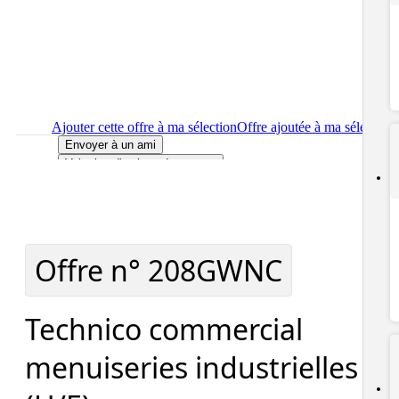
Ajouter cette offre à ma sélection
Offre ajoutée à ma sélection
Envoyer à un ami
Voir plus d'options de partage
Imprimer
le détail de l'offre Technico commercial menuiseries
industrielles (H/F)
Localiser
le lieu de travail de l'offre Technico commercial
menuiseries industrielles (H/F)
Signaler cette offre
Offre n°
208GWNC
Technico commercial
menuiseries industrielles