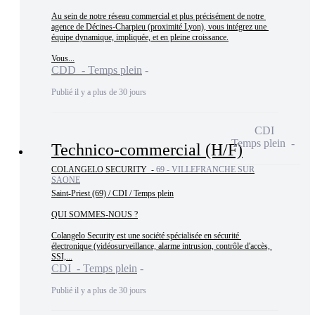
Au sein de notre réseau commercial et plus précisément de notre 
agence de Décines-Charpieu (proximité Lyon), vous intégrez une 
équipe dynamique, impliquée, et en pleine croissance.

Vous...
CDD - Temps plein
Publié il y a plus de 30 jours
CDI
Temps plein
Technico-commercial (H/F)
COLANGELO SECURITY -
69 - VILLEFRANCHE SUR
SAONE
Saint-Priest (69) / CDI / Temps plein

QUI SOMMES-NOUS ?

Colangelo Security est une société spécialisée en sécurité 
électronique (vidéosurveillance, alarme intrusion, contrôle d'accès, 
SSI,...
CDI - Temps plein
Publié il y a plus de 30 jours