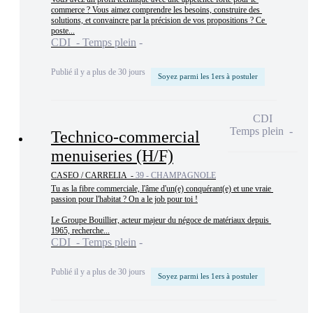
commerce ? Vous aimez comprendre les besoins, construire des 
solutions, et convaincre par la précision de vos propositions ? Ce 
poste...
CDI - Temps plein
Publié il y a plus de 30 jours
Soyez parmi les 1ers à postuler
CDI
Temps plein
Technico-commercial
menuiseries (H/F)
CASEO / CARRELIA -
39 - CHAMPAGNOLE
Tu as la fibre commerciale, l'âme d'un(e) conquérant(e) et une vraie 
passion pour l'habitat ? On a le job pour toi !

Le Groupe Bouillier, acteur majeur du négoce de matériaux depuis 
1965, recherche...
CDI - Temps plein
Publié il y a plus de 30 jours
Soyez parmi les 1ers à postuler