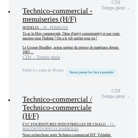
CDI
Temps plein
Technico-commercial -
menuiseries (H/F)
HODELIA -
39 - PERRIGNY
Tu as la fibre commerciale, l'âme d'un(e) conquérant(e) et une vraie 
passion pour l'habitat ? On a le job parfait pour toi !

Le Groupe Bouillier, acteur majeur du négoce de matériaux depuis 
1965,...
CDI - Temps plein
Publié il y a plus de 30 jours
Soyez parmi les 1ers à postuler
CDI
Temps plein
Technico-commercial /
Technico-commerciale
(H/F)
F.I.C FOURNITURES INDUSTRIELLES DE CHALO -
71 -
MACON/TOURNUS/CHARROLES
Nous recherchons notre Technico-commercial H/F. Véritable 