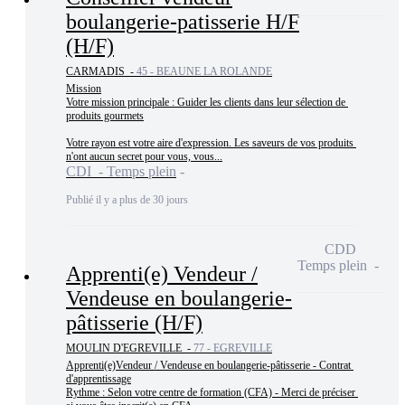
boulangerie-patisserie H/F
(H/F)
CARMADIS -
45 - BEAUNE LA ROLANDE
Mission

Votre mission principale : Guider les clients dans leur sélection de 
produits gourmets

Votre rayon est votre aire d'expression. Les saveurs de vos produits 
n'ont aucun secret pour vous, vous...
CDI - Temps plein
Publié il y a plus de 30 jours
CDD
Temps plein
Apprenti(e) Vendeur /
Vendeuse en boulangerie-
pâtisserie (H/F)
MOULIN D'EGREVILLE -
77 - EGREVILLE
Apprenti(e)Vendeur / Vendeuse en boulangerie-pâtisserie - Contrat 
d'apprentissage

Rythme : Selon votre centre de formation (CFA) - Merci de préciser 