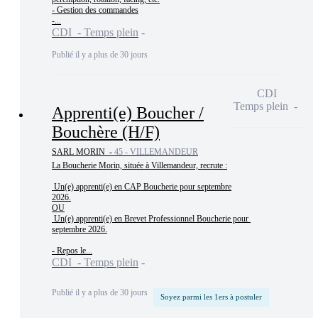
- Gestion des commandes

-...
CDI - Temps plein
Publié il y a plus de 30 jours
CDI
Temps plein
Apprenti(e) Boucher /
Bouchère (H/F)
SARL MORIN -
45 - VILLEMANDEUR
La Boucherie Morin, située à Villemandeur, recrute :

 Un(e) apprenti(e) en CAP Boucherie pour septembre

2026.

OU

 Un(e) apprenti(e) en Brevet Professionnel Boucherie pour 
septembre 2026.

- Repos le...
CDI - Temps plein
Publié il y a plus de 30 jours
Soyez parmi les 1ers à postuler