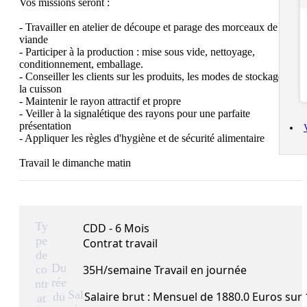
Vos missions seront :

- Travailler en atelier de découpe et parage des morceaux de 
viande 

- Participer à la production : mise sous vide, nettoyage, 
conditionnement, emballage. 

- Conseiller les clients sur les produits, les modes de stockage et 
la cuisson

- Maintenir le rayon attractif et propre

- Veiller à la signalétique des rayons pour une parfaite 
présentation

- Appliquer les règles d'hygiène et de sécurité alimentaire

Travail le dimanche matin
Ty
CDD - 6 Mois
pe
Contrat travail
de
Du
co
35H/semaine Travail en journée
rée
ntr
Sal
Salaire brut : Mensuel de 1880.0 Euros sur 
du
at