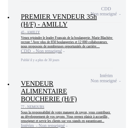
CDD
Non renseigné
PREMIER VENDEUR 35h
(H/F) - AMILLY
45 - AMILLY
Venez rejoindre le leader Français de la boulangerie. Marie Blachère 
recrute ! Avec plus de 850 boulangeries et 12 000 collaborateurs 
nous proposons de nombreuses opportunités de carrière....
CDD - Non renseigné
Publié il y a plus de 30 jours
Intérim
Non renseigné
VENDEUR
ALIMENTAIRE
BOUCHERIE (H/F)
77 - NEMOURS
Sous la responsabilité de votre manager de rayon, vous contribuez 
au développement de vos rayons :Vous prenez plaisir à accueillir, 
renseigner et servir les clients sur vos stands en garantissant...
Intérim - Non renseigné