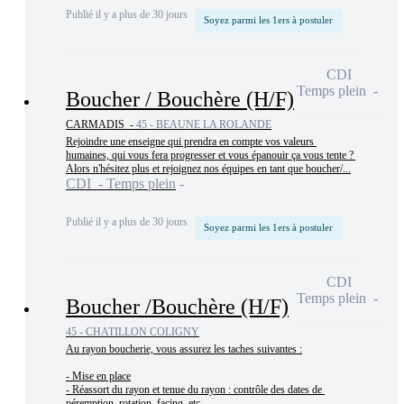
Publié il y a plus de 30 jours
Soyez parmi les 1ers à postuler
CDI
Temps plein
Boucher / Bouchère (H/F)
CARMADIS -
45 - BEAUNE LA ROLANDE
Rejoindre une enseigne qui prendra en compte vos valeurs 
humaines, qui vous fera progresser et vous épanouir ça vous tente ? 
Alors n'hésitez plus et rejoignez nos équipes en tant que boucher/...
CDI - Temps plein
Publié il y a plus de 30 jours
Soyez parmi les 1ers à postuler
CDI
Temps plein
Boucher /Bouchère (H/F)
45 - CHATILLON COLIGNY
Au rayon boucherie, vous assurez les taches suivantes :

- Mise en place

- Réassort du rayon et tenue du rayon : contrôle des dates de 
péremption, rotation, facing, etc.
