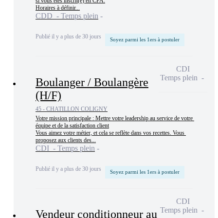
si vous êtes inscrit(e) en CFA.

Horaires à définir...
CDD - Temps plein
Publié il y a plus de 30 jours
Soyez parmi les 1ers à postuler
CDI
Temps plein
Boulanger / Boulangère
(H/F)
45 - CHATILLON COLIGNY
Votre mission principale : Mettre votre leadership au service de votre 
équipe et de la satisfaction client

Vous aimez votre métier, et cela se reflète dans vos recettes. Vous 
proposez aux clients des...
CDI - Temps plein
Publié il y a plus de 30 jours
Soyez parmi les 1ers à postuler
CDI
Temps plein
Vendeur conditionneur au