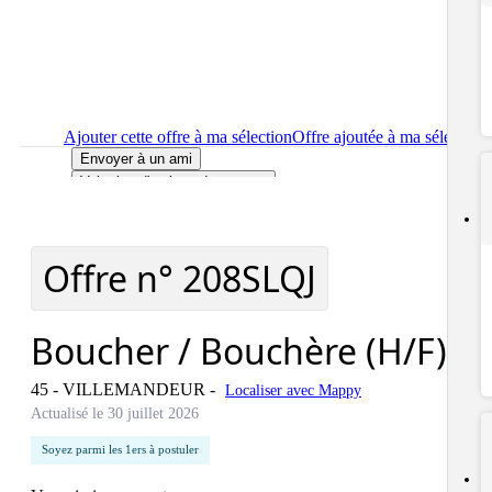
Ajouter cette offre à ma sélection
Offre ajoutée à ma sélection
Envoyer à un ami
Voir plus d'options de partage
Imprimer
le détail de l'offre Boucher / Bouchère (H/F)
Localiser
le lieu de travail de l'offre Boucher / Bouchère (H/F)
Signaler cette offre
Offre n°
208SLQJ
Boucher / Bouchère (H/F)
45 - VILLEMANDEUR
-
Localiser avec Mappy
Actualisé le 30 juillet 2026
Soyez parmi les 1ers à postuler