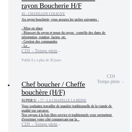
rayon Boucherie H/F
45 - CHATILLON COLIGNY
Au rayon boucherie, vous assurez les taches suivantes :

- Mise en place

- Réassort du rayon et tenue du rayon : contrôle des dates de 
péremption, rotation, facing, etc.

- Gestion des commandes

- Le...
CDI - Temps plein
Publié il y a plus de 30 jours
CDI
Temps plein
Chef boucher / Cheffe
bouchère (H/F)
SUPER U -
77 - LA CHAPELLE LA REINE
Vous souhaitez travailler de manière traditionnelle de la viande de 
qualité sur carcasse.

Nos rayons à la fois libre-service et traditionnels vous permettent 
d'exprimer votre côté commerçant par la...
CDI - Temps plein