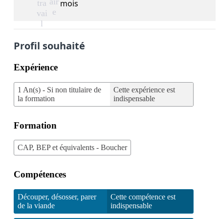
air
tra
mois
e
vai
l
Profil souhaité
Expérience
1 An(s) - Si non titulaire de
Cette expérience est
la formation
indispensable
Formation
CAP, BEP et équivalents - Boucher
Compétences
Découper, désosser, parer
Cette compétence est
de la viande
indispensable