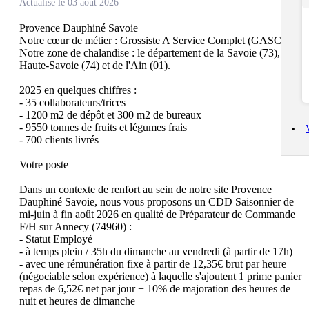
Actualisé le 03 août 2026
Provence Dauphiné Savoie

Notre cœur de métier : Grossiste A Service Complet (GASC).

Notre zone de chalandise : le département de la Savoie (73), de la 
Haute-Savoie (74) et de l'Ain (01).

2025 en quelques chiffres :

- 35 collaborateurs/trices

- 1200 m2 de dépôt et 300 m2 de bureaux

- 9550 tonnes de fruits et légumes frais

- 700 clients livrés

Votre poste

Dans un contexte de renfort au sein de notre site Provence 
Dauphiné Savoie, nous vous proposons un CDD Saisonnier de 
mi-juin à fin août 2026 en qualité de Préparateur de Commande 
F/H sur Annecy (74960) :

- Statut Employé

- à temps plein / 35h du dimanche au vendredi (à partir de 17h)

- avec une rémunération fixe à partir de 12,35€ brut par heure 
(négociable selon expérience) à laquelle s'ajoutent 1 prime panier 
repas de 6,52€ net par jour + 10% de majoration des heures de 
nuit et heures de dimanche
