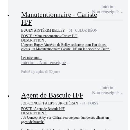
Intérim
Non renseigné
Manutentionnaire - Cariste
H/F
BUGEY AINTÉRIM BELLEY -
01 - CULOZ-BÉON
POSTE : Manutentionnaire - Cariste H/F

DESCRIPTION : 

L'agence Bugey Ain'térim de Belley recherche pour l'un de ses 
clients, un Manutentionnaire Cariste H/F sur le secteur de Culoz.

Les missions...
Intérim - Non renseigné
Publié il y a plus de 30 jours
Intérim
Non renseigné
Agent de Bascule H/F
JOB CONCEPT ALBY-SUR-CHÉRAN -
74 - POISY
POSTE : Agent de Bascule H/F

DESCRIPTION : 

Job Concept Alby-sur-Chéran recrute pour l'un de ses clients un 
agent de bascule.
