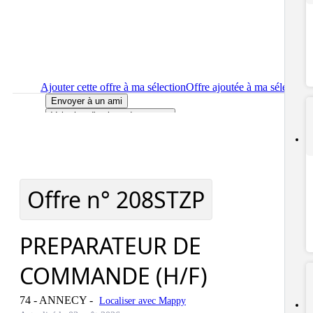
Ajouter cette offre à ma sélection
Offre ajoutée à ma sélection
Envoyer à un ami
Voir plus d'options de partage
Imprimer
le détail de l'offre PREPARATEUR DE COMMANDE
(H/F)
Localiser
le lieu de travail de l'offre PREPARATEUR DE
COMMANDE (H/F)
Signaler cette offre
Offre n°
208STZP
PREPARATEUR DE
COMMANDE (H/F)
74 - ANNECY
-
Localiser avec Mappy