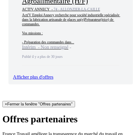
Agroalimentaire (H/F)
ACTI'V ANNECY -
74 - ALLONZIER-LA-CAILLE
Acti'V Emploi Annecy recherche pour société industrielle spécialisée 
dans la fabrication artisanale de glaces un(e)Préparateur(trice) de 
commandes.

Vos missions :

- Préparation des commandes dans...
Intérim - Non renseigné
Publié il y a plus de 30 jours
Afficher plus d'offres
×
Fermer la fenêtre "Offres partenaires"
Offres partenaires
France Travail améliore la transparence du marché du travail en