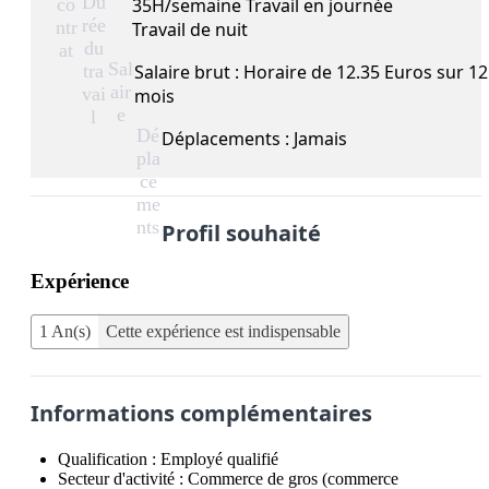
Du
co
35H/semaine Travail en journée
rée
ntr
Travail de nuit
du
at
Sal
tra
Salaire brut : Horaire de 12.35 Euros sur 12
air
vai
mois
e
l
Dé
Déplacements : Jamais
pla
ce
me
nts
Profil souhaité
Expérience
1 An(s)
Cette expérience est indispensable
Informations complémentaires
Qualification :
Employé qualifié
Secteur d'activité :
Commerce de gros (commerce