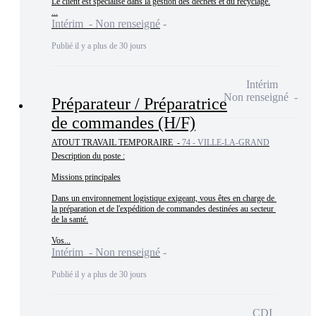
Le client est spécialisé dans la gestion des déchets et du recyclage.

...
Intérim - Non renseigné
Publié il y a plus de 30 jours
Intérim
Non renseigné
Préparateur / Préparatrice
de commandes (H/F)
ATOUT TRAVAIL TEMPORAIRE -
74 - VILLE-LA-GRAND
Description du poste :

Missions principales

Dans un environnement logistique exigeant, vous êtes en charge de 
la préparation et de l'expédition de commandes destinées au secteur 
de la santé.

Vos...
Intérim - Non renseigné
Publié il y a plus de 30 jours
CDI