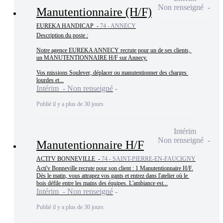
Non renseigné
Manutentionnaire (H/F)
EUREKA HANDICAP -
74 - ANNECY
Description du poste :

Notre agence EUREKA ANNECY recrute pour un de ses clients, 
un MANUTENTIONNAIRE H/F sur Annecy.

Vos missions Soulever, déplacer ou manutentionner des charges 
lourdes et...
Intérim - Non renseigné
Publié il y a plus de 30 jours
Intérim
Non renseigné
Manutentionnaire H/F
ACTI'V BONNEVILLE -
74 - SAINT-PIERRE-EN-FAUCIGNY
Acti'v Bonneville recrute pour son client : 1 Manutentionnaire H/F.

Dès le matin, vous attrapez vos gants et entrez dans l'atelier où le 
bois défile entre les mains des équipes. L'ambiance est...
Intérim - Non renseigné
Publié il y a plus de 30 jours