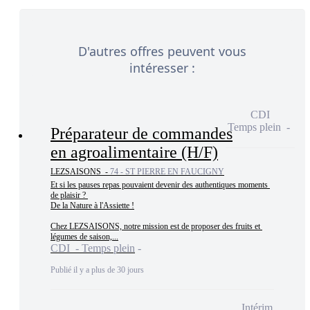
D'autres offres peuvent vous
intéresser :
CDI
Temps plein
Préparateur de commandes
en agroalimentaire (H/F)
LEZSAISONS -
74 - ST PIERRE EN FAUCIGNY
Et si les pauses repas pouvaient devenir des authentiques moments 
de plaisir ? 

De la Nature à l'Assiette !

Chez LEZSAISONS, notre mission est de proposer des fruits et 
légumes de saison,...
CDI - Temps plein
Publié il y a plus de 30 jours
Intérim