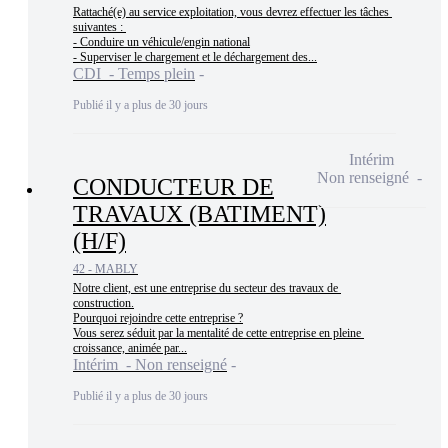
Rattaché(e) au service exploitation, vous devrez effectuer les tâches 
suivantes : 

- Conduire un véhicule/engin national

- Superviser le chargement et le déchargement des...
CDI - Temps plein
Publié il y a plus de 30 jours
Intérim
Non renseigné
CONDUCTEUR DE
TRAVAUX (BATIMENT)
(H/F)
42 - MABLY
Notre client, est une entreprise du secteur des travaux de 
construction.

Pourquoi rejoindre cette entreprise ?

Vous serez séduit par la mentalité de cette entreprise en pleine 
croissance, animée par...
Intérim - Non renseigné
Publié il y a plus de 30 jours