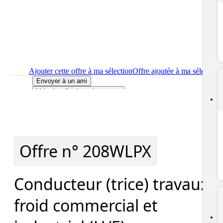
Ajouter cette offre à ma sélection
Offre ajoutée à ma sélection
Envoyer à un ami
Voir plus d'options de partage
Imprimer
le détail de l'offre Conducteur (trice) travaux froid
commercial et industriel (H/F)
Localiser
le lieu de travail de l'offre Conducteur (trice) travaux
froid commercial et industriel (H/F)
Signaler cette offre
Offre n°
208WLPX
Conducteur (trice) travaux
froid commercial et