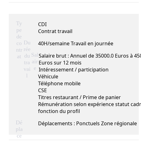
Ty
CDI
pe
Contrat travail
de
Du
co
40H/semaine Travail en journée
rée
ntr
Sal
Salaire brut : Annuel de 35000.0 Euros à 45
du
at
air
tra
Euros sur 12 mois
e
vai
Intéressement / participation
l
Véhicule
Téléphone mobile
CSE
Titres restaurant / Prime de panier
Rémunération selon expérience statut cad
fonction du profil
Dé
Déplacements : Ponctuels Zone régionale
pla
ce