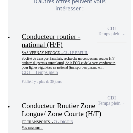
D'autres offres peuvent vous
intéresser :
CDI
Temps plein
Conducteur routier -
national (H/F)
SAS VERNAY NEGOCE -
03 - LE BREUIL
Société de transport familiale, recherche un conducteur routier H/F 
titulaire du permis super lourd, de la FCO et de la carte conducteur 
pour lignes régulières en national (transport en plateau en...
CDI - Temps plein
Publié il y a plus de 30 jours
CDI
Temps plein
Conducteur Routier Zone
Longue/ Zone Courte (H/F)
TC TRANSPORTS -
71 - DIGOIN
Vos missions : 
