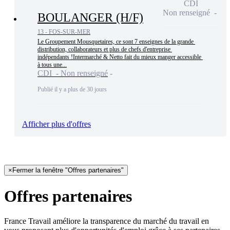
CDI
Non renseigné
BOULANGER (H/F)
13 - FOS-SUR-MER
Le Groupement Mousquetaires, ce sont 7 enseignes de la grande 
distribution, collaborateurs et plus de chefs d'entreprise 
indépendants !Intermarché & Netto fait du mieux manger accessible 
à tous une...
CDI - Non renseigné
Publié il y a plus de 30 jours
Afficher plus d'offres
×
Fermer la fenêtre "Offres partenaires"
Offres partenaires
France Travail améliore la transparence du marché du travail en