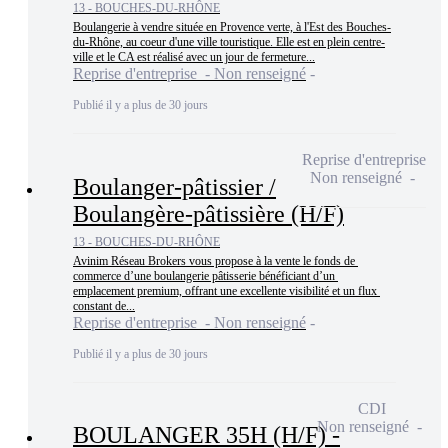
13 - BOUCHES-DU-RHÔNE
Boulangerie à vendre située en Provence verte, à l'Est des Bouches-
du-Rhône, au coeur d'une ville touristique. Elle est en plein centre-
ville et le CA est réalisé avec un jour de fermeture...
Reprise d'entreprise - Non renseigné
Publié il y a plus de 30 jours
Reprise d'entreprise
Non renseigné
Boulanger-pâtissier /
Boulangère-pâtissière (H/F)
13 - BOUCHES-DU-RHÔNE
Avinim Réseau Brokers vous propose à la vente le fonds de 
commerce d’une boulangerie pâtisserie bénéficiant d’un 
emplacement premium, offrant une excellente visibilité et un flux 
constant de...
Reprise d'entreprise - Non renseigné
Publié il y a plus de 30 jours
CDI
Non renseigné
BOULANGER 35H (H/F) -