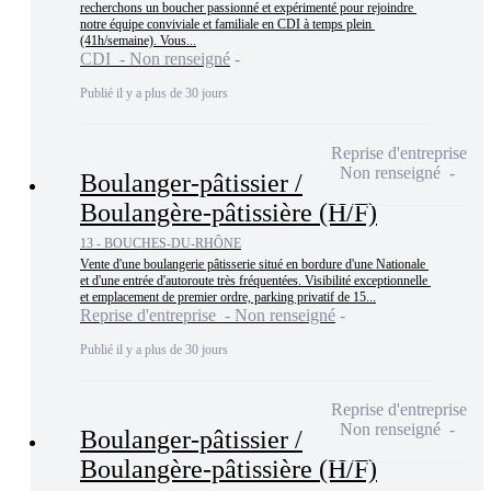
recherchons un boucher passionné et expérimenté pour rejoindre 
notre équipe conviviale et familiale en CDI à temps plein 
(41h/semaine). Vous...
CDI - Non renseigné
Publié il y a plus de 30 jours
Reprise d'entreprise
Non renseigné
Boulanger-pâtissier /
Boulangère-pâtissière (H/F)
13 - BOUCHES-DU-RHÔNE
Vente d'une boulangerie pâtisserie situé en bordure d'une Nationale 
et d'une entrée d'autoroute très fréquentées. Visibilité exceptionnelle 
et emplacement de premier ordre, parking privatif de 15...
Reprise d'entreprise - Non renseigné
Publié il y a plus de 30 jours
Reprise d'entreprise
Non renseigné
Boulanger-pâtissier /
Boulangère-pâtissière (H/F)