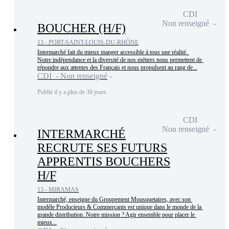
CDI
Non renseigné
BOUCHER (H/F)
13 - PORT-SAINT-LOUIS-DU-RHÔNE
Intermarché fait du mieux manger accessible à tous une réalité. 
Notre indépendance et la diversité de nos métiers nous permettent de 
répondre aux attentes des Français et nous propulsent au rang de...
CDI - Non renseigné
Publié il y a plus de 30 jours
CDI
Non renseigné
INTERMARCHÉ
RECRUTE SES FUTURS
APPRENTIS BOUCHERS
H/F
13 - MIRAMAS
Intermarché, enseigne du Groupement Mousquetaires, avec son 
modèle Producteurs & Commerçants est unique dans le monde de la 
grande distribution. Notre mission ? Agir ensemble pour placer le 
mieux...