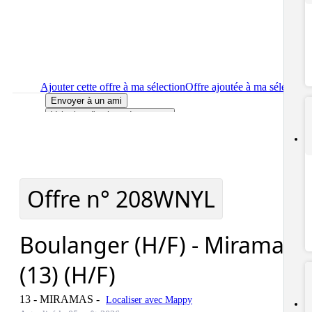
Ajouter cette offre à ma sélection
Offre ajoutée à ma sélection
Envoyer à un ami
Voir plus d'options de partage
Imprimer
le détail de l'offre Boulanger (H/F) - Miramas (13)
(H/F)
Localiser
le lieu de travail de l'offre Boulanger (H/F) - Miramas
(13) (H/F)
Signaler cette offre
Offre n°
208WNYL
Boulanger (H/F) - Miramas
(13) (H/F)
13 - MIRAMAS
-
Localiser avec Mappy