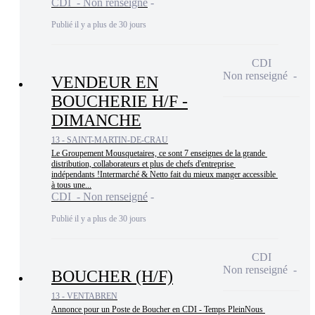
CDI - Non renseigné
Publié il y a plus de 30 jours
CDI
Non renseigné
VENDEUR EN
BOUCHERIE H/F -
DIMANCHE
13 - SAINT-MARTIN-DE-CRAU
Le Groupement Mousquetaires, ce sont 7 enseignes de la grande 
distribution, collaborateurs et plus de chefs d'entreprise 
indépendants !Intermarché & Netto fait du mieux manger accessible 
à tous une...
CDI - Non renseigné
Publié il y a plus de 30 jours
CDI
Non renseigné
BOUCHER (H/F)
13 - VENTABREN
Annonce pour un Poste de Boucher en CDI - Temps PleinNous 