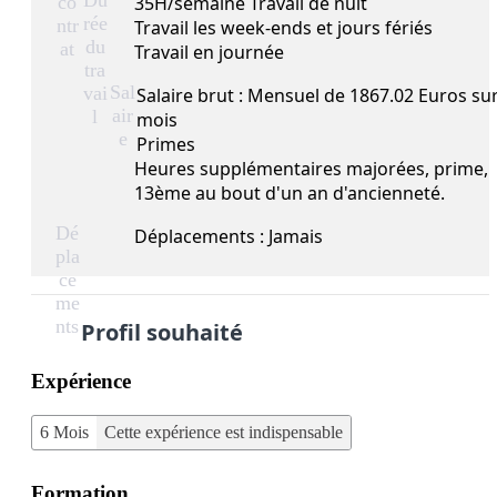
Du
co
35H/semaine Travail de nuit
rée
ntr
Travail les week-ends et jours fériés
du
at
Travail en journée
tra
Sal
vai
Salaire brut : Mensuel de 1867.02 Euros su
air
l
mois
e
Primes
Heures supplémentaires majorées, prime,
13ème au bout d'un an d'ancienneté.
Dé
Déplacements : Jamais
pla
ce
me
nts
Profil souhaité
Expérience
6 Mois
Cette expérience est indispensable
Formation