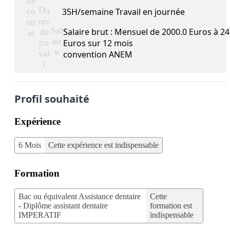
de
Du
co
35H/semaine Travail en journée
rée
ntr
Sal
Salaire brut : Mensuel de 2000.0 Euros à 24
du
at
air
tra
Euros sur 12 mois
e
vai
convention ANEM
l
Profil souhaité
Expérience
6 Mois
Cette expérience est indispensable
Formation
Bac ou équivalent Assistance dentaire
Cette
- Diplôme assistant dentaire
formation est
IMPERATIF
indispensable