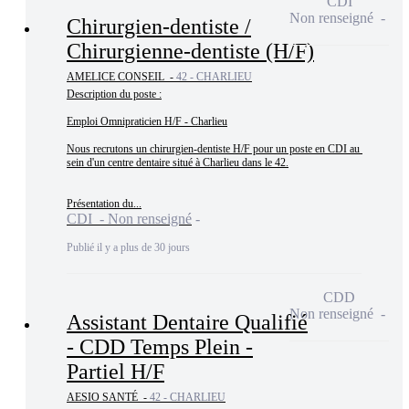
CDI
Non renseigné
Chirurgien-dentiste /
Chirurgienne-dentiste (H/F)
AMELICE CONSEIL -
42 - CHARLIEU
Description du poste :

Emploi Omnipraticien H/F - Charlieu

Nous recrutons un chirurgien-dentiste H/F pour un poste en CDI au 
sein d'un centre dentaire situé à Charlieu dans le 42.

Présentation du...
CDI - Non renseigné
Publié il y a plus de 30 jours
CDD
Non renseigné
Assistant Dentaire Qualifié
- CDD Temps Plein -
Partiel H/F
AESIO SANTÉ -
42 - CHARLIEU