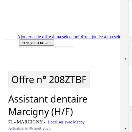
Ajouter cette offre à ma sélection
Offre ajoutée à ma sélection
Envoyer à un ami
Voir plus d'options de partage
Imprimer
le détail de l'offre Assistant dentaire Marcigny (H/F)
Localiser
le lieu de travail de l'offre Assistant dentaire Marcign
(H/F)
Signaler cette offre
Offre n°
208ZTBF
Assistant dentaire
Marcigny (H/F)
71 - MARCIGNY
-
Localiser avec Mappy
Actualisé le 06 août 2026