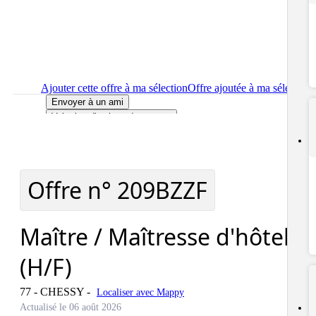
Ajouter cette offre à ma sélection
Offre ajoutée à ma sélection
Envoyer à un ami
Voir plus d'options de partage
Imprimer
le détail de l'offre Maître / Maîtresse d'hôtel (H/F)
Localiser
le lieu de travail de l'offre Maître / Maîtresse d'hôtel
(H/F)
Signaler cette offre
Offre n°
209BZZF
Maître / Maîtresse d'hôtel
(H/F)
77 - CHESSY
-
Localiser avec Mappy
Actualisé le 06 août 2026