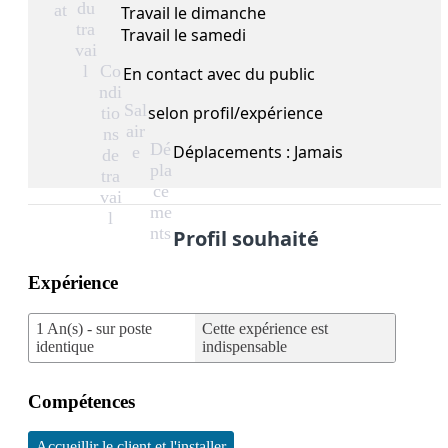
du
at
Travail le dimanche
tra
Travail le samedi
vai
l
Co
En contact avec du public
ndi
Sal
selon profil/expérience
tio
air
ns
Dé
Déplacements : Jamais
e
de
pla
tra
ce
vai
me
l
nts
Profil souhaité
Expérience
1 An(s) - sur poste
Cette expérience est
identique
indispensable
Compétences
Accueillir le client et l'installer