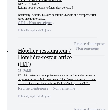
POSTE : Directeur de Restaurant H/F

DESCRIPTION : 

Rejoins-nous et deviens créateur d'art de vivre !

Beaumarly, c'est une histoire de famille, d'amitié et d'entrepreneuriat. 
Avec une gouvernance...
CDI - Non renseigné
Publié il y a plus de 30 jours
Reprise d'entreprise
Non renseigné
Hôtelier-restaurateur /
Hôtelière-restauratrice
(H/F)
75 - PARIS
KYLIA Restaurant vous présente à la vente un fonds de commerce 
de pizzeria - Paris 3 - Emplacement N1 - 35 places assises + 16 en 
terrasse - Caisson filtre charbon - Bail 3/6/9 - Loyer de 2907...
Reprise d'entreprise - Non renseigné
Publié il y a plus de 30 jours
Reprise d'entreprise