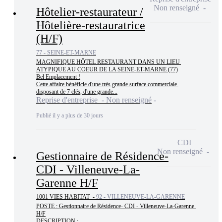
Non renseigné
Hôtelier-restaurateur /
Hôtelière-restauratrice
(H/F)
77 - SEINE-ET-MARNE
MAGNIFIQUE HÔTEL RESTAURANT DANS UN LIEU 
ATYPIQUE AU COEUR DE LA SEINE-ET-MARNE (77)

Bel Emplacement !

Cette affaire bénéficie d'une très grande surface commerciale 
disposant de 7 clés, d'une grande...
Reprise d'entreprise - Non renseigné
Publié il y a plus de 30 jours
CDI
Non renseigné
Gestionnaire de Résidence-
CDI - Villeneuve-La-
Garenne H/F
1001 VIES HABITAT -
92 - VILLENEUVE-LA-GARENNE
POSTE : Gestionnaire de Résidence- CDI - Villeneuve-La-Garenne 
H/F

DESCRIPTION : 
