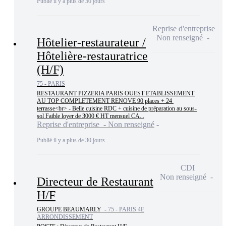
Publié il y a plus de 30 jours
Reprise d'entreprise
Non renseigné
Hôtelier-restaurateur /
Hôtelière-restauratrice
(H/F)
75 - PARIS
RESTAURANT PIZZERIA PARIS OUEST ETABLISSEMENT 
AU TOP COMPLETEMENT RENOVE 90 places + 24 
terrasse<br> - Belle cuisine RDC + cuisine de préparation au sous-
sol Faible loyer de 3000 € HT mensuel CA...
Reprise d'entreprise - Non renseigné
Publié il y a plus de 30 jours
CDI
Non renseigné
Directeur de Restaurant
H/F
GROUPE BEAUMARLY -
75 - PARIS 4E
ARRONDISSEMENT