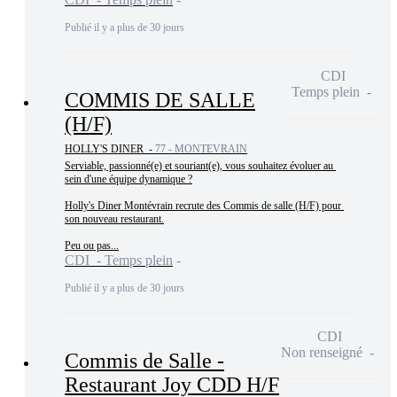
Publié il y a plus de 30 jours
CDI
Temps plein
COMMIS DE SALLE
(H/F)
HOLLY'S DINER -
77 - MONTEVRAIN
Serviable, passionné(e) et souriant(e), vous souhaitez évoluer au 
sein d'une équipe dynamique ?

Holly's Diner Montévrain recrute des Commis de salle (H/F) pour 
son nouveau restaurant.

Peu ou pas...
CDI - Temps plein
Publié il y a plus de 30 jours
CDI
Non renseigné
Commis de Salle -
Restaurant Joy CDD H/F