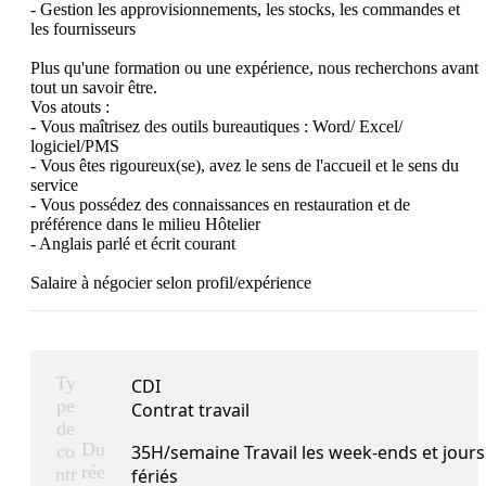
- Gestion les approvisionnements, les stocks, les commandes et 
les fournisseurs 

Plus qu'une formation ou une expérience, nous recherchons avant 
tout un savoir être.

Vos atouts : 

- Vous maîtrisez des outils bureautiques : Word/ Excel/ 
logiciel/PMS

- Vous êtes rigoureux(se), avez le sens de l'accueil et le sens du 
service

- Vous possédez des connaissances en restauration et de 
préférence dans le milieu Hôtelier

- Anglais parlé et écrit courant

Salaire à négocier selon profil/expérience
Ty
CDI
pe
Contrat travail
de
Du
co
35H/semaine Travail les week-ends et jours
rée
ntr
fériés