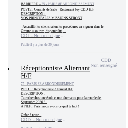
BARRIÈRE -
75 - PARIS 8E ARRONDISSEMENT
POSTE : Commis de Salle - Restaurant Joy CDD H/F

DESCRIPTION : 

VOS PRINCIPALES MISSIONS SERONT

- Accueillir les clients selon les procédures en vigueur dans le 
Groupe « sourire, disponibilité,...
CDI - Non renseigné
Publié il y a plus de 30 jours
CDD
Non renseigné
Réceptionniste Alternant
H/F
75 - PARIS 8E ARRONDISSEMENT
POSTE : Réceptionniste Alternant H/F

DESCRIPTION : 

Tu recherches une école et une alternance pour la rentrée de 
Septembre 2026 ?  

À l'IEFT Paris, nous avons ce qu'il te faut !  

Grâce à notre...
CDD - Non renseigné