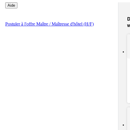
Aide
D
Postuler
à l'offre Maître / Maîtresse d'hôtel (H/F)