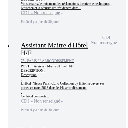
Vous assurez le traitement des réclamations locatives et techniques, 
l'entretien et la sécurité des résidences dans...
CDI - Non renseigné
Publié il y a plus de 30 jours
CDI
Non renseigné
Assistant Maitre d'Hôtel
H/F
75 - PARIS 3E ARRONDISSEMENT
POSTE : Assistant Maitre d'Hôtel H/F

DESCRIPTION : 

Description

L'Hôtel  Niepce Paris, Curio Collection by Hilton a ouvert ses 
portes en mars 2018 dans le 14e arrondissement.

Cet hôtel comporte...
CDI - Non renseigné
Publié il y a plus de 30 jours