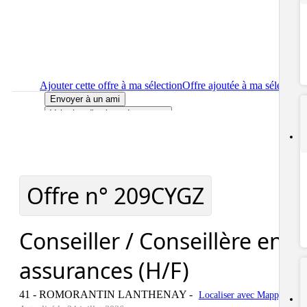
Ajouter cette offre à ma sélection
Offre ajoutée à ma sélection
Envoyer à un ami
Voir plus d'options de partage
Imprimer
le détail de l'offre Conseiller / Conseillère en
assurances (H/F)
Localiser
le lieu de travail de l'offre Conseiller / Conseillère en
assurances (H/F)
Signaler cette offre
Offre n°
209CYGZ
Conseiller / Conseillère en
assurances (H/F)
41 - ROMORANTIN LANTHENAY
-
Localiser avec Mappy