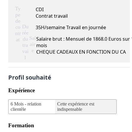
Ty
CDI
pe
Contrat travail
de
Du
co
35H/semaine Travail en journée
rée
ntr
Sal
Salaire brut : Mensuel de 1868.0 Euros sur 
du
at
air
tra
mois
e
vai
CHEQUE CADEAUX EN FONCTION DU CA
l
Profil souhaité
Expérience
6 Mois - relation
Cette expérience est
clientèle
indispensable
Formation