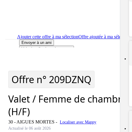
Ajouter cette offre à ma sélection
Offre ajoutée à ma sélection
Envoyer à un ami
Voir plus d'options de partage
Imprimer
le détail de l'offre Valet / Femme de chambre (H/F)
Localiser
le lieu de travail de l'offre Valet / Femme de chambre
(H/F)
Signaler cette offre
Offre n°
209DZNQ
Valet / Femme de chambre
(H/F)
30 - AIGUES MORTES
-
Localiser avec Mappy
Actualisé le 06 août 2026