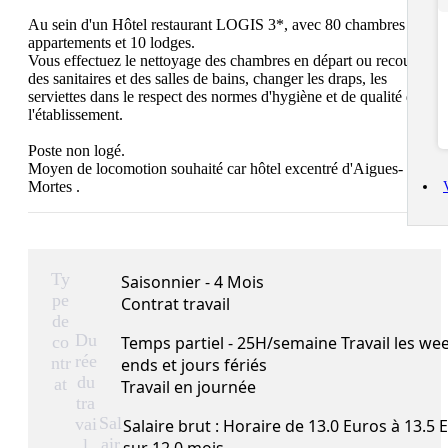
Au sein d'un Hôtel restaurant LOGIS 3*, avec 80 chambres et 8 
appartements et 10 lodges. 

Vous effectuez le nettoyage des chambres en départ ou recouche, 
des sanitaires et des salles de bains, changer les draps, les 
serviettes dans le respect des normes d'hygiène et de qualité de 
l'établissement.

Poste non logé.

Moyen de locomotion souhaité car hôtel excentré d'Aigues-
Mortes .
Ty
Saisonnier - 4 Mois
pe
Contrat travail
de
Du
co
Temps partiel - 25H/semaine Travail les we
rée
ntr
ends et jours fériés
du
at
Travail en journée
tra
Sal
vai
Salaire brut : Horaire de 13.0 Euros à 13.5 
air
l