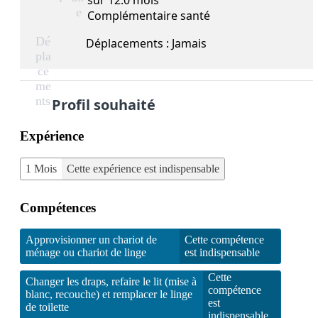
sur 12.0 mois
e
Complémentaire santé
Dé
Déplacements : Jamais
pla
ce
me
nts
Profil souhaité
Expérience
1 Mois
Cette expérience est indispensable
Compétences
Approvisionner un chariot de
Cette compétence
ménage ou chariot de linge
est indispensable
Cette
Changer les draps, refaire le lit (mise à
compétence
blanc, recouche) et remplacer le linge
est
de toilette
indispensable