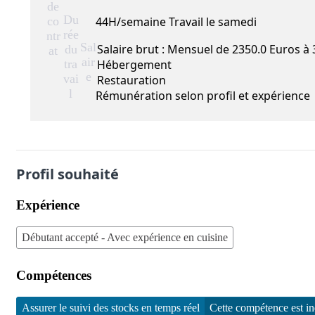
de
Du
co
44H/semaine Travail le samedi
rée
ntr
Sal
Salaire brut : Mensuel de 2350.0 Euros à
du
at
air
tra
Hébergement
e
vai
Restauration
l
Rémunération selon profil et expérience
Profil souhaité
Expérience
Débutant accepté - Avec expérience en cuisine
Compétences
Assurer le suivi des stocks en temps réel
Cette compétence est i