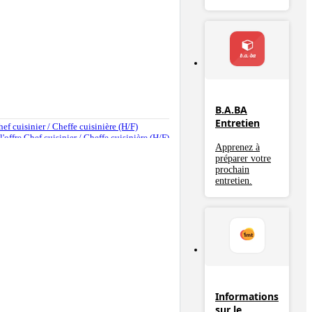
B.A.BA
Entretien
Chef cuisinier / Cheffe cuisinière (H/F)
 l'offre Chef cuisinier / Cheffe cuisinière (H/F)
Apprenez à
préparer votre
prochain
entretien.
Informations
sur le