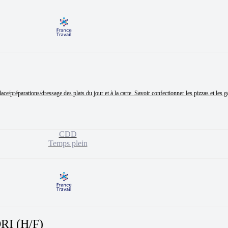
lace/préparations/dressage des plats du jour et à la carte. Savoir confectionner les pizzas et les ga
CDD
Temps plein
I (H/F)