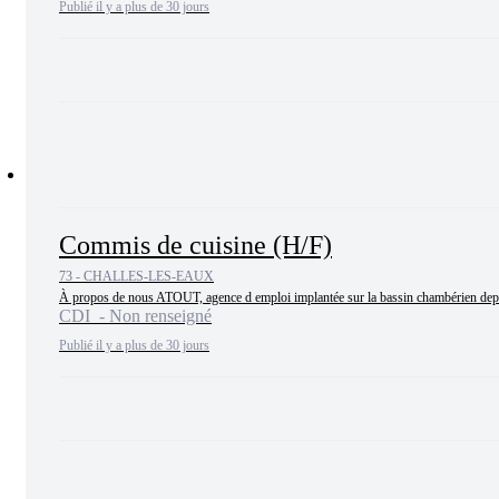
Publié il y a plus de 30 jours
Commis de cuisine (H/F)
73 - CHALLES-LES-EAUX
À propos de nous ATOUT, agence d emploi implantée sur la bassin chambérien depuis p
CDI - Non renseigné
Publié il y a plus de 30 jours