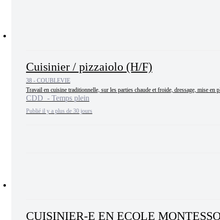
Cuisinier / pizzaiolo (H/F)
38 - COUBLEVIE
Travail en cuisine traditionnelle, sur les parties chaude et froide, dressage, mise en p
CDD - Temps plein
Publié il y a plus de 30 jours
CUISINIER-E EN ECOLE MONTESSOR