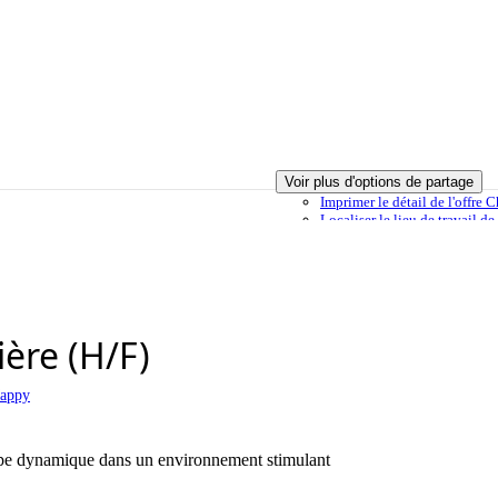
Voir plus d'options de partage
Imprimer
le détail de l'offre 
Localiser
le lieu de travail de
utée à ma sélection
Envoyer à un ami
Signaler cette offre
ière (H/F)
Mappy
uipe dynamique dans un environnement stimulant
