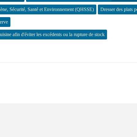
giène, Sécurité, Santé et Environnement (QHSSE)
Dresser des plats p
serve
sine afin d'éviter les excédents ou la rupture de stock