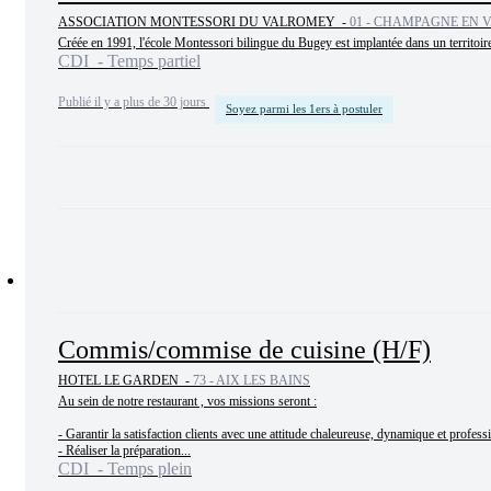
ASSOCIATION MONTESSORI DU VALROMEY -
01 - CHAMPAGNE EN
Créée en 1991, l'école Montessori bilingue du Bugey est implantée dans un territoire
CDI - Temps partiel
Publié il y a plus de 30 jours
Soyez parmi les 1ers à postuler
Commis/commise de cuisine (H/F)
HOTEL LE GARDEN -
73 - AIX LES BAINS
Au sein de notre restaurant , vos missions seront :

- Garantir la satisfaction clients avec une attitude chaleureuse, dynamique et professi
- Réaliser la préparation...
CDI - Temps plein