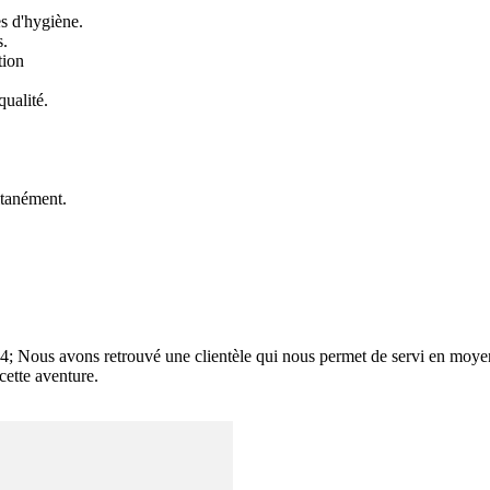
s d'hygiène.

.

ion

ualité.

ltanément.

4; Nous avons retrouvé une clientèle qui nous permet de servi en moyen
ette aventure.