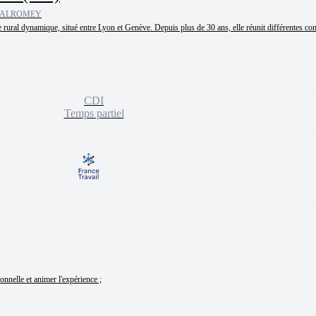
 VALROMEY
 rural dynamique, situé entre Lyon et Genève. Depuis plus de 30 ans, elle réunit différentes co
CDI
Temps partiel
onnelle et animer l'expérience ;
