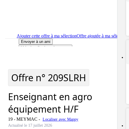
Ajouter cette offre à ma sélection
Offre ajoutée à ma sélection
Envoyer à un ami
Voir plus d'options de partage
Imprimer
le détail de l'offre Enseignant en agro équipement H/F
Localiser
le lieu de travail de l'offre Enseignant en agro
équipement H/F
Signaler cette offre
Offre n°
209SLRH
Enseignant en agro
équipement H/F
19 - MEYMAC
-
Localiser avec Mappy
Actualisé le 17 juillet 2026