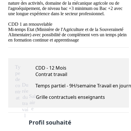
nature des activités, domaine de la mécanique agricole ou de 
l'agroéquipement, de niveau bac +3 minimum ou Bac +2 avec 
une longue expérience dans le secteur professionnel.

CDD 1 an renouvelable 

Mi-temps Etat (Ministère de l'Agriculture et de la Souveraineté 
Alimentaire) avec possibilité de complément vers un temps plein 
en formation continue et apprentissage
Ty
CDD - 12 Mois
pe
Contrat travail
de
Du
co
Temps partiel - 9H/semaine Travail en jour
rée
ntr
Sal
Grille contractuels enseignants
du
at
air
tra
e
vai
l
Profil souhaité