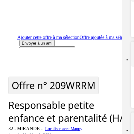
Ajouter cette offre à ma sélection
Offre ajoutée à ma sélection
Envoyer à un ami
Voir plus d'options de partage
Imprimer
le détail de l'offre Responsable petite enfance et
parentalité (H/F)
Localiser
le lieu de travail de l'offre Responsable petite enfance
et parentalité (H/F)
Signaler cette offre
Offre n°
209WRRM
Responsable petite
enfance et parentalité (H/F)
32 - MIRANDE
-
Localiser avec Mappy