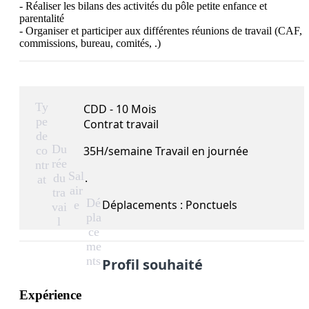
- Réaliser les bilans des activités du pôle petite enfance et 
parentalité

- Organiser et participer aux différentes réunions de travail (CAF, 
commissions, bureau, comités, .)
Ty
CDD - 10 Mois
pe
Contrat travail
de
Du
co
35H/semaine Travail en journée
rée
ntr
Sal
.
du
at
air
tra
Dé
Déplacements : Ponctuels
e
vai
pla
l
ce
me
nts
Profil souhaité
Expérience