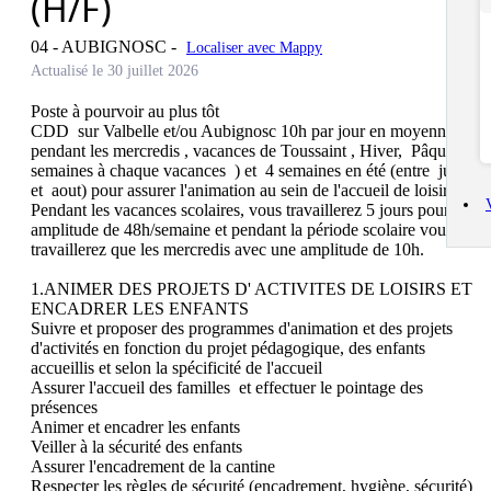
(H/F)
04 - AUBIGNOSC
-
Localiser avec Mappy
Actualisé le 30 juillet 2026
Poste à pourvoir au plus tôt

CDD  sur Valbelle et/ou Aubignosc 10h par jour en moyenne 
pendant les mercredis , vacances de Toussaint , Hiver,  Pâques ( 2 
semaines à chaque vacances  ) et  4 semaines en été (entre  juillet 
et  aout) pour assurer l'animation au sein de l'accueil de loisirs 

Pendant les vacances scolaires, vous travaillerez 5 jours pour une 
amplitude de 48h/semaine et pendant la période scolaire vous ne 
travaillerez que les mercredis avec une amplitude de 10h. 

1.ANIMER DES PROJETS D' ACTIVITES DE LOISIRS ET 
ENCADRER LES ENFANTS

Suivre et proposer des programmes d'animation et des projets 
d'activités en fonction du projet pédagogique, des enfants 
accueillis et selon la spécificité de l'accueil 

Assurer l'accueil des familles  et effectuer le pointage des 
présences 

Animer et encadrer les enfants 

Veiller à la sécurité des enfants 

Assurer l'encadrement de la cantine

Respecter les règles de sécurité (encadrement, hygiène, sécurité)
