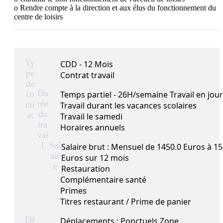
o Rendre compte à la direction et aux élus du fonctionnement du 
centre de loisirs
Ty
CDD - 12 Mois
pe
Contrat travail
de
Du
co
Temps partiel - 26H/semaine Travail en jou
rée
ntr
Travail durant les vacances scolaires
du
at
Travail le samedi
tra
Horaires annuels
vai
l
Sal
Salaire brut : Mensuel de 1450.0 Euros à 15
air
Euros sur 12 mois
e
Restauration
Complémentaire santé
Primes
Titres restaurant / Prime de panier
Dé
Déplacements : Ponctuels Zone