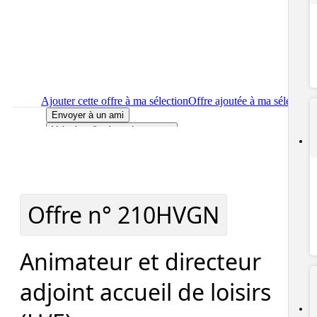
Ajouter cette offre à ma sélection
Offre ajoutée à ma sélection
Envoyer à un ami
Voir plus d'options de partage
Imprimer
le détail de l'offre Animateur et directeur adjoint
accueil de loisirs (H/F)
Localiser
le lieu de travail de l'offre Animateur et directeur
adjoint accueil de loisirs (H/F)
Signaler cette offre
Offre n°
210HVGN
Animateur et directeur
adjoint accueil de loisirs