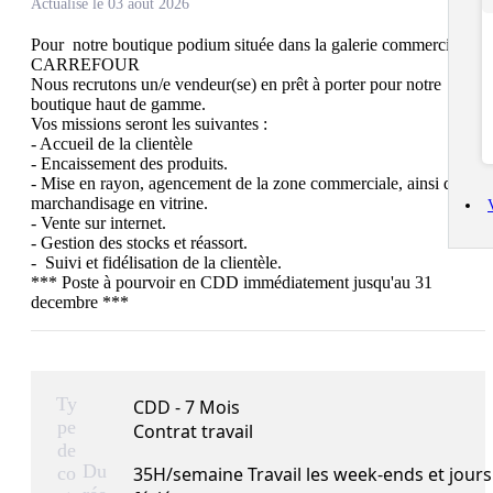
Actualisé le 03 août 2026
Pour  notre boutique podium située dans la galerie commerciale 
CARREFOUR

Nous recrutons un/e vendeur(se) en prêt à porter pour notre 
boutique haut de gamme.

Vos missions seront les suivantes :

- Accueil de la clientèle

- Encaissement des produits.

- Mise en rayon, agencement de la zone commerciale, ainsi que le 
marchandisage en vitrine.

- Vente sur internet.

- Gestion des stocks et réassort.

-  Suivi et fidélisation de la clientèle.

*** Poste à pourvoir en CDD immédiatement jusqu'au 31 
Ty
CDD - 7 Mois
pe
Contrat travail
de
Du
co
35H/semaine Travail les week-ends et jours