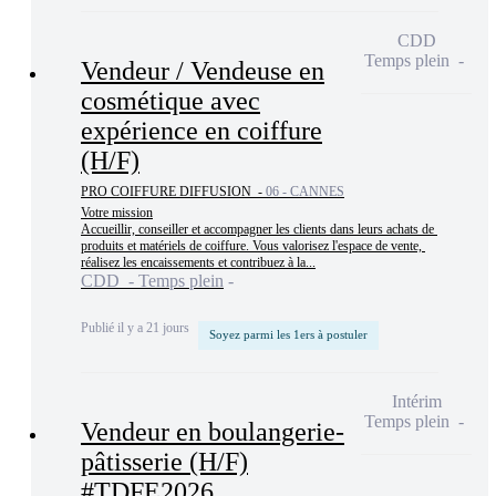
CDD
Temps plein
Vendeur / Vendeuse en
cosmétique avec
expérience en coiffure
(H/F)
PRO COIFFURE DIFFUSION -
06 - CANNES
Votre mission

Accueillir, conseiller et accompagner les clients dans leurs achats de 
produits et matériels de coiffure. Vous valorisez l'espace de vente, 
réalisez les encaissements et contribuez à la...
CDD - Temps plein
Publié il y a 21 jours
Soyez parmi les 1ers à postuler
Intérim
Temps plein
Vendeur en boulangerie-
pâtisserie (H/F)
#TDFE2026