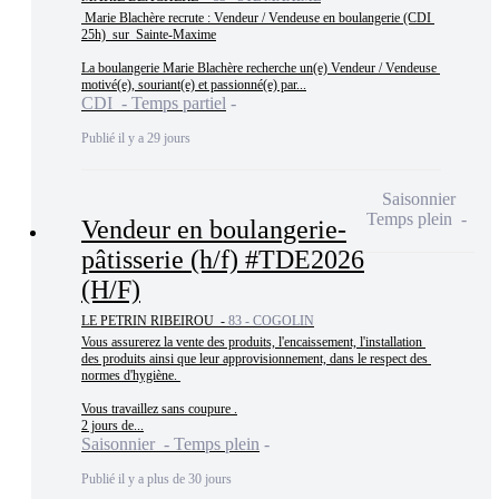
 Marie Blachère recrute : Vendeur / Vendeuse en boulangerie (CDI 
25h)  sur  Sainte-Maxime

La boulangerie Marie Blachère recherche un(e) Vendeur / Vendeuse 
motivé(e), souriant(e) et passionné(e) par...
CDI - Temps partiel
Publié il y a 29 jours
Saisonnier
Temps plein
Vendeur en boulangerie-
pâtisserie (h/f) #TDE2026
(H/F)
LE PETRIN RIBEIROU -
83 - COGOLIN
Vous assurerez la vente des produits, l'encaissement, l'installation 
des produits ainsi que leur approvisionnement, dans le respect des 
normes d'hygiène. 

Vous travaillez sans coupure .

2 jours de...
Saisonnier - Temps plein
Publié il y a plus de 30 jours