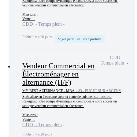
Rejoignez notre équipe dynamique et contribuez à notre succès en 
tant que vendeur commercial en alternance.

Missions :

Vente :...
CDD - Temps plein
Publié il y a 20 jours
Soyez parmi les 1ers à postuler
CDD
Temps plein
Vendeur Commercial en
Électroménager en
alternance (H/F)
MY BEST ALTERNANCE - MBA -
83 - PUGET SUR ARGENS
Spécialiste en électroménager et vente de cuisines sur mesure. 
Rejoignez notre équipe dynamique et contribuez à notre succès en 
tant que vendeur commercial en alternance.

Missions :

Vente :...
CDD - Temps plein
Publié il y a 20 jours