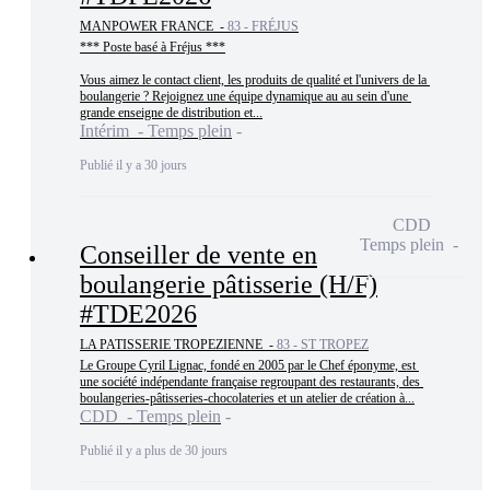
MANPOWER FRANCE -
83 - FRÉJUS
*** Poste basé à Fréjus ***

Vous aimez le contact client, les produits de qualité et l'univers de la 
boulangerie ? Rejoignez une équipe dynamique au au sein d'une 
grande enseigne de distribution et...
Intérim - Temps plein
Publié il y a 30 jours
CDD
Temps plein
Conseiller de vente en
boulangerie pâtisserie (H/F)
#TDE2026
LA PATISSERIE TROPEZIENNE -
83 - ST TROPEZ
Le Groupe Cyril Lignac, fondé en 2005 par le Chef éponyme, est 
une société indépendante française regroupant des restaurants, des 
boulangeries-pâtisseries-chocolateries et un atelier de création à...
CDD - Temps plein
Publié il y a plus de 30 jours