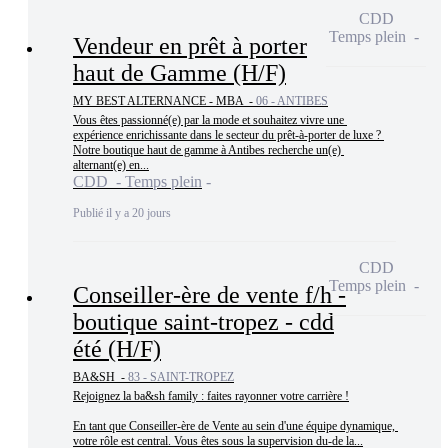
CDD
Temps plein
Vendeur en prêt à porter
haut de Gamme (H/F)
MY BEST ALTERNANCE - MBA -
06 - ANTIBES
Vous êtes passionné(e) par la mode et souhaitez vivre une 
expérience enrichissante dans le secteur du prêt-à-porter de luxe ? 
Notre boutique haut de gamme à Antibes recherche un(e) 
alternant(e) en...
CDD - Temps plein
Publié il y a 20 jours
CDD
Temps plein
Conseiller-ère de vente f/h -
boutique saint-tropez - cdd
été (H/F)
BA&SH -
83 - SAINT-TROPEZ
Rejoignez la ba&sh family : faites rayonner votre carrière !

En tant que Conseiller-ère de Vente au sein d'une équipe dynamique, 
votre rôle est central. Vous êtes sous la supervision du-de la...