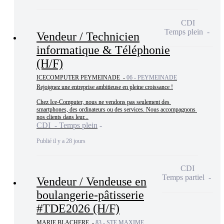
CDI
Temps plein
Vendeur / Technicien
informatique & Téléphonie
(H/F)
ICECOMPUTER PEYMEINADE -
06 - PEYMEINADE
Rejoignez une entreprise ambitieuse en pleine croissance !

Chez Ice-Computer, nous ne vendons pas seulement des 
smartphones, des ordinateurs ou des services. Nous accompagnons 
nos clients dans leur...
CDI - Temps plein
Publié il y a 28 jours
CDI
Temps partiel
Vendeur / Vendeuse en
boulangerie-pâtisserie
#TDE2026 (H/F)
MARIE BLACHERE -
83 - STE MAXIME