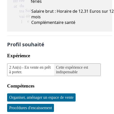
rée
ntr
fériés
du
at
Sal
tra
Salaire brut : Horaire de 12.31 Euros sur 12
air
vai
mois
e
l
Complémentaire santé
Profil souhaité
Expérience
2 An(s) - En vente en prêt
Cette expérience est
à porter.
indispensable
Compétences
Organiser, aménager un espace de vente
Procédures d'encaissement