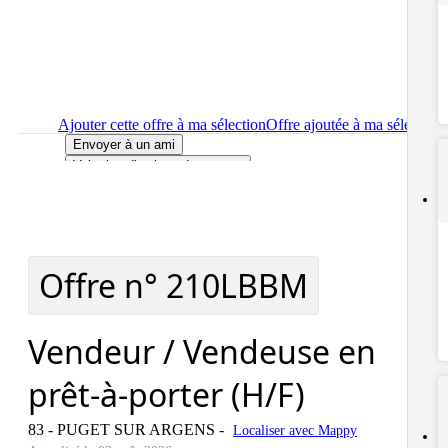
Ajouter cette offre à ma sélection
Offre ajoutée à ma sélection
Envoyer à un ami
Voir plus d'options de partage
Imprimer
le détail de l'offre Vendeur / Vendeuse en prêt-à-porter
(H/F)
Localiser
le lieu de travail de l'offre Vendeur / Vendeuse en prêt
à-porter (H/F)
Signaler cette offre
Offre n°
210LBBM
Vendeur / Vendeuse en
prêt-à-porter (H/F)
83 - PUGET SUR ARGENS
-
Localiser avec Mappy