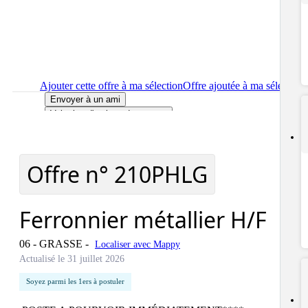
Ajouter cette offre à ma sélection
Offre ajoutée à ma sélection
Envoyer à un ami
Voir plus d'options de partage
Imprimer
le détail de l'offre Ferronnier métallier H/F
Localiser
le lieu de travail de l'offre Ferronnier métallier H/F
Signaler cette offre
Offre n°
210PHLG
Ferronnier métallier H/F
06 - GRASSE
-
Localiser avec Mappy
Actualisé le 31 juillet 2026
Soyez parmi les 1ers à postuler