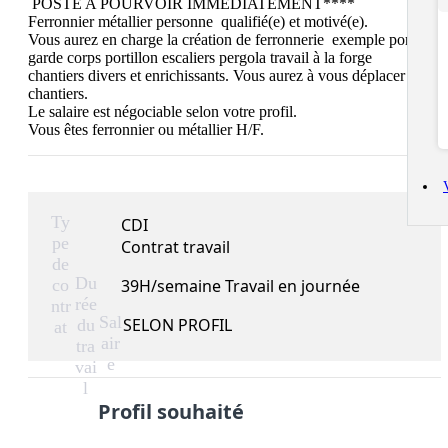
 POSTE A POURVOIR IMMÉDIATEMENT****

Ferronnier métallier personne  qualifié(e) et motivé(e).  

Vous aurez en charge la création de ferronnerie  exemple portail 
garde corps portillon escaliers pergola travail à la forge

chantiers divers et enrichissants. Vous aurez à vous déplacer sur 
chantiers.

Le salaire est négociable selon votre profil.

Vous êtes ferronnier ou métallier H/F.
Ty
CDI
pe
Contrat travail
de
Du
co
39H/semaine Travail en journée
rée
ntr
Sal
SELON PROFIL
du
at
air
tra
e
vai
l
Profil souhaité