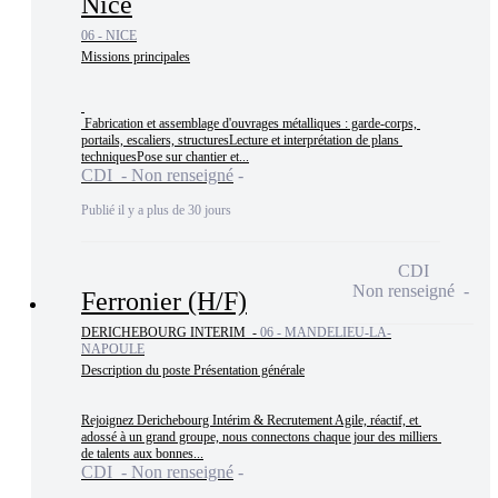
Nice
06 - NICE
Missions principales

 Fabrication et assemblage d'ouvrages métalliques : garde-corps, 
portails, escaliers, structuresLecture et interprétation de plans 
techniquesPose sur chantier et...
CDI - Non renseigné
Publié il y a plus de 30 jours
CDI
Non renseigné
Ferronier (H/F)
DERICHEBOURG INTERIM -
06 - MANDELIEU-LA-
NAPOULE
Description du poste Présentation générale

Rejoignez Derichebourg Intérim & Recrutement Agile, réactif, et 
adossé à un grand groupe, nous connectons chaque jour des milliers 
de talents aux bonnes...
CDI - Non renseigné