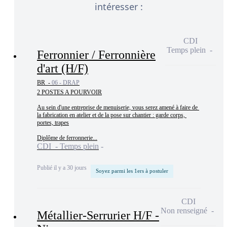
intéresser :
CDI
Temps plein
Ferronnier / Ferronnière
d'art (H/F)
BR -
06 - DRAP
2 POSTES A POURVOIR

Au sein d'une entreprise de menuiserie, vous serez amené à faire de 
la fabrication en atelier et de la pose sur chantier : garde corps, 
portes, trapes

Diplôme de ferronnerie...
CDI - Temps plein
Publié il y a 30 jours
Soyez parmi les 1ers à postuler
CDI
Non renseigné
Métallier-Serrurier H/F -