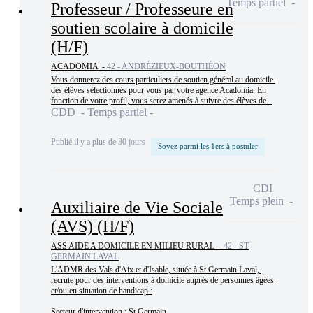
Temps partiel
Professeur / Professeure en
soutien scolaire à domicile
(H/F)
ACADOMIA -
42 - ANDRÉZIEUX-BOUTHÉON
Vous donnerez des cours particuliers de soutien général au domicile 
des élèves sélectionnés pour vous par votre agence Acadomia. En 
fonction de votre profil, vous serez amenés à suivre des élèves de...
CDD - Temps partiel
Publié il y a plus de 30 jours
Soyez parmi les 1ers à postuler
CDI
Temps plein
Auxiliaire de Vie Sociale
(AVS) (H/F)
ASS AIDE A DOMICILE EN MILIEU RURAL -
42 - ST
GERMAIN LAVAL
L'ADMR des Vals d'Aix et d'Isable, située à St Germain Laval, 
recrute pour des interventions à domicile auprès de personnes âgées 
et/ou en situation de handicap :

Secteur d'intervention : St Germain...