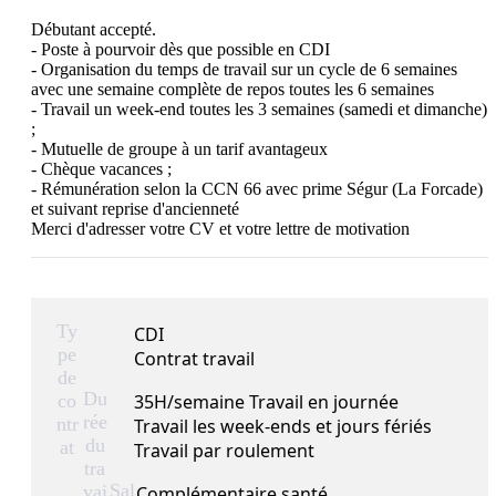
Débutant accepté.

- Poste à pourvoir dès que possible en CDI 

- Organisation du temps de travail sur un cycle de 6 semaines 
avec une semaine complète de repos toutes les 6 semaines 

- Travail un week-end toutes les 3 semaines (samedi et dimanche) 
;

- Mutuelle de groupe à un tarif avantageux

- Chèque vacances ;

- Rémunération selon la CCN 66 avec prime Ségur (La Forcade) 
et suivant reprise d'ancienneté

Merci d'adresser votre CV et votre lettre de motivation
Ty
CDI
pe
Contrat travail
de
Du
co
35H/semaine Travail en journée
rée
ntr
Travail les week-ends et jours fériés
du
at
Travail par roulement
tra
Sal
vai
Complémentaire santé