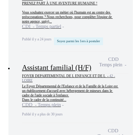
PRENEZ PART À UNE AVENTURE HUMAINE !

Vous souhaitez exercer un métier où l'humain est au centre des 
préoccupations ? Nous recherchons, pour compléter l'équipe de 
notre agence, un(e)...
CDI - Temps partiel
Publié il y a 24 jours
Soyez parmi les 1ers à postuler
CDD
Temps plein
Assistant familial (H/F)
FOYER DEPARTEMENTAL DE L ENFANCE ET DE L -
42 -
LOIRE
Le Foyer Départemental de l'Enfance et de la Famille de la Loire est 
un établissement d'accueil avec hébergement de mineurs dans le 
cadre de l'aide sociale à l'enfance.

Dans le cadre de la continuité...
CDD - Temps plein
Publié il y a plus de 30 jours
CDD