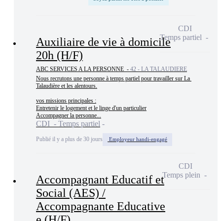
CDI
Temps partiel
Auxiliaire de vie à domicile
20h (H/F)
ABC SERVICES A LA PERSONNE -
42 - LA TALAUDIERE
Nous recrutons une personne à temps partiel pour travailler sur La 
Talaudière et les alentours.

vos missions principales :

Entretenir le logement et le linge d'un particulier

Accompagner la personne...
CDI - Temps partiel
Publié il y a plus de 30 jours
Employeur handi-engagé
CDI
Temps plein
Accompagnant Educatif et
Social (AES) /
Accompagnante Educative
e (H/F)