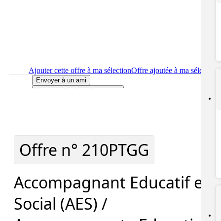
Ajouter cette offre à ma sélection
Offre ajoutée à ma sélection
Envoyer à un ami
Voir plus d'options de partage
Imprimer
le détail de l'offre Accompagnant Educatif et Social
(AES) / Accompagnante Educative e (H/F)
Localiser
le lieu de travail de l'offre Accompagnant Educatif et
Social (AES) / Accompagnante Educative e (H/F)
Signaler cette offre
Offre n°
210PTGG
Accompagnant Educatif et
Social (AES) /