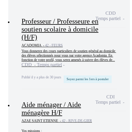
CDD
Temps partiel
Professeur / Professeure en
soutien scolaire à domicile
(H/F)
ACADOMIA -
42 - FEURS
Vous donnerez des cours particuliers de soutien général au domicile 
des élèves sélectionnés pour vous par votre agence Acadomia. En 
fonction de votre profil, vous serez amenés à suivre des élèves de...
CDD - Temps partiel
Publié il y a plus de 30 jours
Soyez parmi les 1ers à postuler
CDI
Temps partiel
Aide ménager / Aide
ménagère H/F
AZAE SAINT ETIENNE -
42 - RIVE-DE-GIER
Vos missions :
