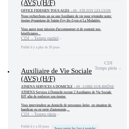
(AVS) (H/F)
OFFICE FIDESIEN TOUS AGES -
69 - STE FOY LES LYON
Nous recherchons un ou une Auxiliaire de vie pour rejoindre notre 
équipe dynamique de Sainte-Foy-lès-Lyon et La Mulatière.

Vous aurez pour mission d'accompagner et de soutenir nos 
bénéficiaires...
CDI - Temps partiel
Publié il y a plus de 30 jours
CDI
Temps plein
Auxiliaire de Vie Sociale
(AVS) (H/F)
ATHENA SERVICES A DOMICILE -
69 - LOIRE-SUR-RHÔNE
ATHENA Services à Domicile recrute 2 Auxiliaires de Vie Sociale 
H/F afin de renforcer son équipe.

Vous interviendrez au domicile de personnes âgées, en situation de 
handicap ou en perte d'autonomie,...
CDI - Temps plein
Publié il y a 26 jours
Soyez parmi les 1ers à postuler