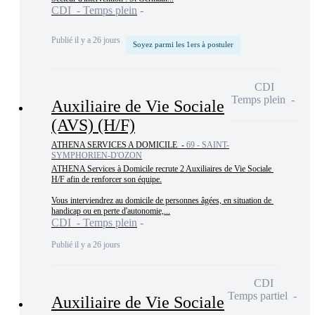
CDI - Temps plein
Publié il y a 26 jours
Soyez parmi les 1ers à postuler
CDI
Temps plein
Auxiliaire de Vie Sociale
(AVS) (H/F)
ATHENA SERVICES A DOMICILE -
69 - SAINT-
SYMPHORIEN-D'OZON
ATHENA Services à Domicile recrute 2 Auxiliaires de Vie Sociale 
H/F afin de renforcer son équipe.

Vous interviendrez au domicile de personnes âgées, en situation de 
handicap ou en perte d'autonomie,...
CDI - Temps plein
Publié il y a 26 jours
CDI
Temps partiel
Auxiliaire de Vie Sociale