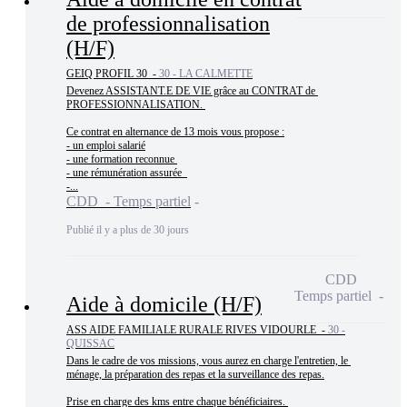
de professionnalisation
(H/F)
GEIQ PROFIL 30 -
30 - LA CALMETTE
Devenez ASSISTANT.E DE VIE grâce au CONTRAT de 
PROFESSIONNALISATION. 

Ce contrat en alternance de 13 mois vous propose :

- un emploi salarié

- une formation reconnue 

- une rémunération assurée  

-...
CDD - Temps partiel
Publié il y a plus de 30 jours
CDD
Temps partiel
Aide à domicile (H/F)
ASS AIDE FAMILIALE RURALE RIVES VIDOURLE -
30 -
QUISSAC
Dans le cadre de vos missions, vous aurez en charge l'entretien, le 
ménage, la préparation des repas et la surveillance des repas.

Prise en charge des kms entre chaque bénéficiaires. 
