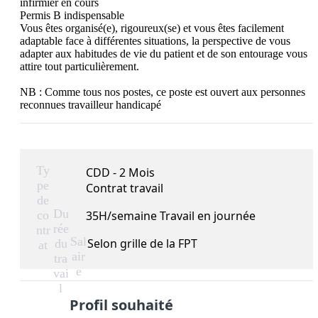
infirmier en cours

Permis B indispensable

Vous êtes organisé(e), rigoureux(se) et vous êtes facilement 
adaptable face à différentes situations, la perspective de vous 
adapter aux habitudes de vie du patient et de son entourage vous 
attire tout particulièrement.

NB : Comme tous nos postes, ce poste est ouvert aux personnes 
reconnues travailleur handicapé
Ty
CDD - 2 Mois
pe
Contrat travail
de
Du
co
35H/semaine Travail en journée
rée
ntr
Sal
Selon grille de la FPT
du
at
air
tra
e
vai
l
Profil souhaité