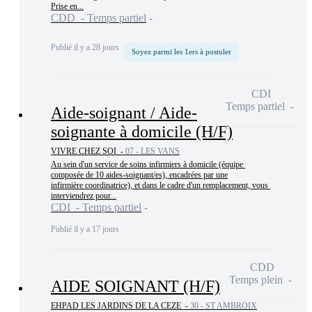
Prise en...
CDD - Temps partiel
Publié il y a 28 jours
Soyez parmi les 1ers à postuler
CDI
Temps partiel
Aide-soignant / Aide-
soignante à domicile (H/F)
VIVRE CHEZ SOI -
07 - LES VANS
Au sein d'un service de soins infirmiers à domicile (équipe 
composée de 10 aides-soignant/es), encadrées par une

infirmière coordinatrice), et dans le cadre d'un remplacement, vous 
interviendrez pour...
CDI - Temps partiel
Publié il y a 17 jours
CDD
Temps plein
AIDE SOIGNANT (H/F)
EHPAD LES JARDINS DE LA CEZE -
30 - ST AMBROIX