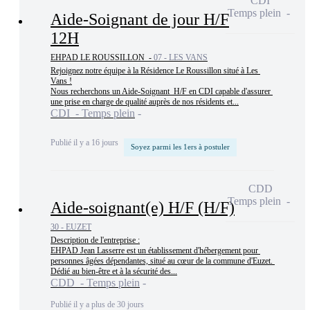
CDI
Temps plein
Aide-Soignant de jour H/F
12H
EHPAD LE ROUSSILLON -
07 - LES VANS
Rejoignez notre équipe à la Résidence Le Roussillon situé à Les 
Vans !

Nous recherchons un Aide-Soignant  H/F en CDI capable d'assurer 
une prise en charge de qualité auprès de nos résidents et...
CDI - Temps plein
Publié il y a 16 jours
Soyez parmi les 1ers à postuler
CDD
Temps plein
Aide-soignant(e) H/F (H/F)
30 - EUZET
Description de l'entreprise :

EHPAD Jean Lasserre est un établissement d'hébergement pour 
personnes âgées dépendantes, situé au cœur de la commune d'Euzet. 
Dédié au bien-être et à la sécurité des...
CDD - Temps plein
Publié il y a plus de 30 jours