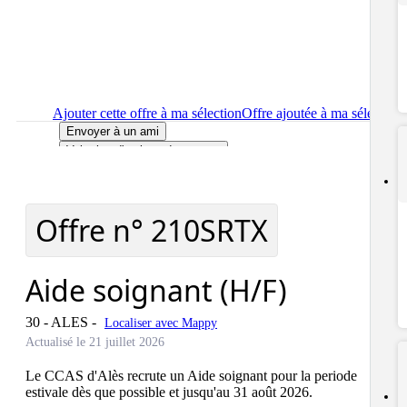
Ajouter cette offre à ma sélection
Offre ajoutée à ma sélection
Envoyer à un ami
Voir plus d'options de partage
Imprimer
le détail de l'offre Aide soignant (H/F)
Localiser
le lieu de travail de l'offre Aide soignant (H/F)
Signaler cette offre
Offre n°
210SRTX
Aide soignant (H/F)
30 - ALES
-
Localiser avec Mappy
Actualisé le 21 juillet 2026
Le CCAS d'Alès recrute un Aide soignant pour la periode 
estivale dès que possible et jusqu'au 31 août 2026.
