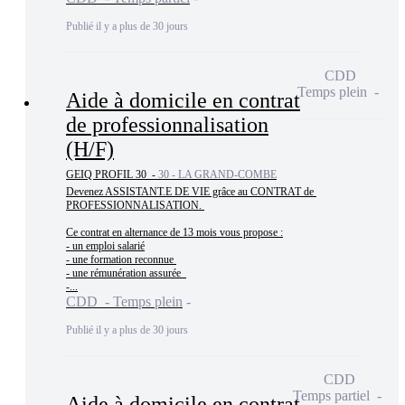
Publié il y a plus de 30 jours
CDD
Temps plein
Aide à domicile en contrat
de professionnalisation
(H/F)
GEIQ PROFIL 30 -
30 - LA GRAND-COMBE
Devenez ASSISTANT.E DE VIE grâce au CONTRAT de 
PROFESSIONNALISATION. 

Ce contrat en alternance de 13 mois vous propose :

- un emploi salarié

- une formation reconnue 

- une rémunération assurée  

-...
CDD - Temps plein
Publié il y a plus de 30 jours
CDD
Temps partiel
Aide à domicile en contrat