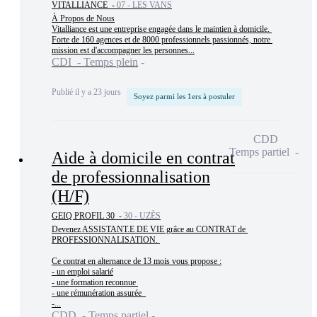
VITALLIANCE -
07 - LES VANS
À Propos de Nous

Vitalliance est une entreprise engagée dans le maintien à domicile. 
Forte de 160 agences et de 8000 professionnels passionnés, notre 
mission est d'accompagner les personnes...
CDI - Temps plein
Publié il y a 23 jours
Soyez parmi les 1ers à postuler
CDD
Temps partiel
Aide à domicile en contrat
de professionnalisation
(H/F)
GEIQ PROFIL 30 -
30 - UZÈS
Devenez ASSISTANT.E DE VIE grâce au CONTRAT de 
PROFESSIONNALISATION. 

Ce contrat en alternance de 13 mois vous propose :

- un emploi salarié

- une formation reconnue 

- une rémunération assurée  

-...
CDD - Temps partiel