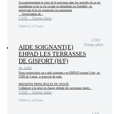
Accompagnement et soins de la personne dans les activités de sa vie 
quotidienne et de sa vie sociale en identifiant ses fragilités, en 
préservant et/ou en restaurant son autonomie

    Appréciation de...
CDD - Temps plein
Publié il y a 23 jours
CDD
Temps plein
AIDE SOIGNANT(E)
EHPAD LES TERRASSES
DE GISFORT (H/F)
30 - UZES
Nous recherchons un.e aide soignant.e en EHPAD secteur Uzès, en 
CDD de 3 mois, à pourvoir de suite.

MISSIONS PRINCIPALES DU POSTE

Collaborer à la prise en charge globale des personnes âgées...
CDD - Temps plein
Publié il y a 29 jours