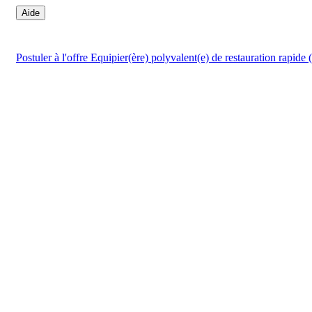
Aide
Postuler
à l'offre Equipier(ère) polyvalent(e) de restauration rapide 