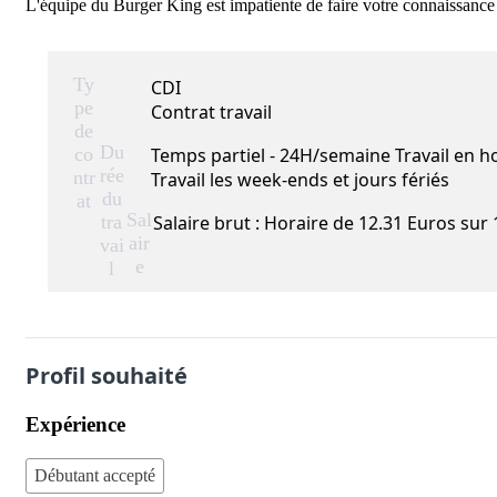
L'équipe du Burger King est impatiente de faire votre connaissance e
Ty
CDI
pe
Contrat travail
de
Du
co
Temps partiel - 24H/semaine Travail en h
rée
ntr
Travail les week-ends et jours fériés
du
at
Sal
tra
Salaire brut : Horaire de 12.31 Euros sur
air
vai
e
l
Profil souhaité
Expérience
Débutant accepté