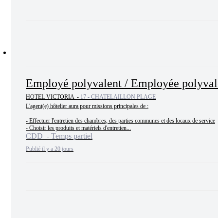
Employé polyvalent / Employée polyvale
HOTEL VICTORIA -
17 - CHATELAILLON PLAGE
L'agent(e) hôtelier aura pour missions principales de :

- Effectuer l'entretien des chambres, des parties communes et des locaux de service

- Choisir les produits et matériels d'entretien...
CDD - Temps partiel
Publié il y a 20 jours