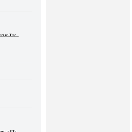
er un Titre...
tuer un BTS...