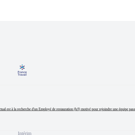
ual est à la recherche d'un Employé de restauration (h/f) motivé pour rejoindre une équipe pass
Intérim