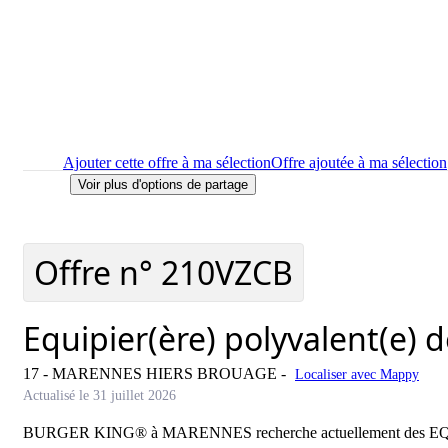
Ajouter cette offre à ma sélection
Offre ajoutée à ma sélection
Voir plus d'options de partage
Imprimer
le détail de l'offre Equipier(ère) polyvalent(e) de res
Localiser
le lieu de travail de l'offre Equipier(ère) polyvalent(
Signaler cette offre
Offre n°
210VZCB
Equipier(ère) polyvalent(e) d
17 - MARENNES HIERS BROUAGE
-
Localiser avec Mappy
Actualisé le 31 juillet 2026
BURGER KING® à MARENNES recherche actuellement des EQU