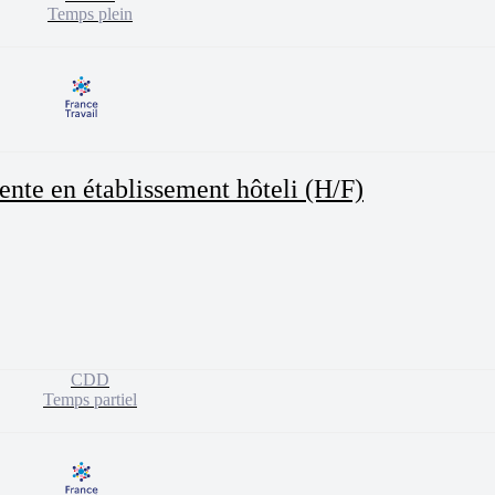
Temps plein
nte en établissement hôteli (H/F)
CDD
Temps partiel