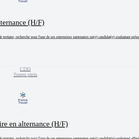
lternance (H/F)
rtiaire, recherche pour l'une de ses entreprises partenaires un(e) candidat(e) souhaitant prépar
CDD
Temps plein
re en alternance (H/F)
ertiaire, recherche pour l'une de ses entreprises partenaires un(e) candidat(e) souhaitant effec