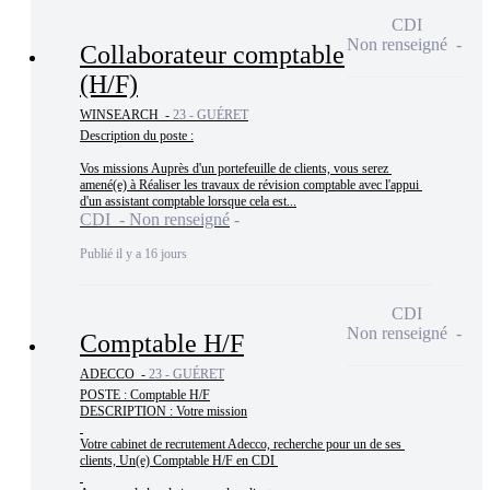
CDI
Non renseigné
Collaborateur comptable
(H/F)
WINSEARCH -
23 - GUÉRET
Description du poste :

Vos missions Auprès d'un portefeuille de clients, vous serez 
amené(e) à Réaliser les travaux de révision comptable avec l'appui 
d'un assistant comptable lorsque cela est...
CDI - Non renseigné
Publié il y a 16 jours
CDI
Non renseigné
Comptable H/F
ADECCO -
23 - GUÉRET
POSTE : Comptable H/F

DESCRIPTION : Votre mission

Votre cabinet de recrutement Adecco, recherche pour un de ses 
clients, Un(e) Comptable H/F en CDI 
