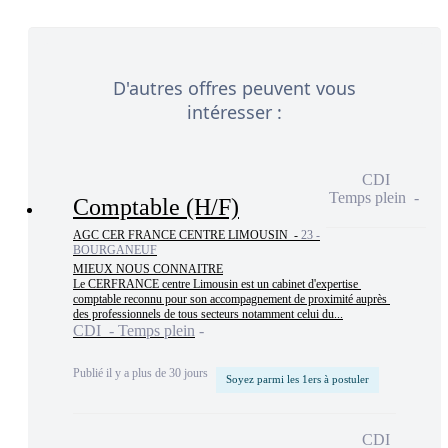
D'autres offres peuvent vous
intéresser :
CDI
Temps plein
Comptable (H/F)
AGC CER FRANCE CENTRE LIMOUSIN -
23 -
BOURGANEUF
MIEUX NOUS CONNAITRE

Le CERFRANCE centre Limousin est un cabinet d'expertise 
comptable reconnu pour son accompagnement de proximité auprès 
des professionnels de tous secteurs notamment celui du...
CDI - Temps plein
Publié il y a plus de 30 jours
Soyez parmi les 1ers à postuler
CDI