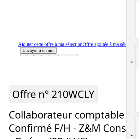
Ajouter cette offre à ma sélection
Offre ajoutée à ma sélection
Envoyer à un ami
Voir plus d'options de partage
Imprimer
le détail de l'offre Collaborateur comptable - Confirm
F/H - Z&M Conseil - Guéret (23 (H/F)
Localiser
le lieu de travail de l'offre Collaborateur comptable -
Confirmé F/H - Z&M Conseil - Guéret (23 (H/F)
Signaler cette offre
Offre n°
210WCLY
Collaborateur comptable -
Confirmé F/H - Z&M Conseil