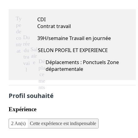
Ty
CDI
pe
Contrat travail
de
Du
co
39H/semaine Travail en journée
rée
ntr
Sal
SELON PROFIL ET EXPERIENCE
du
at
air
tra
Dé
Déplacements : Ponctuels Zone
e
vai
pla
départementale
l
ce
me
nts
Profil souhaité
Expérience
2 An(s)
Cette expérience est indispensable