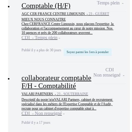
Temps plein
Comptable (H/F)
AGC CER FRANCE CENTRE LIMOUSIN -
23 - GUÉRET
MIEUX NOUS CONNAITRE

Chez CERFRANCE Centre Limousin, nous plaçons l'expertise, la 
collaboration et l'accompagnement au cœur de notre mission. Nos 
10 agences et près de 200 collaborateurs œuvrent...
CDI - Temps plein
Publié il y a plus de 30 jours
Soyez parmi les 1ers à postuler
CDI
Non renseigné
collaborateur comptable
F/H - Comptabilité
VALARI PARTNERS -
23 - SOUTERRAINE
Descriptif du poste:\n\nVALARI Partners, cabinet de recrutement 
spécialisé dans les métiers de l'Expertise Comptable et de l'Audit, 
recrute pour un cabinet d'expertise comptable situé à...
CDI - Non renseigné
Publié il y a 17 jours