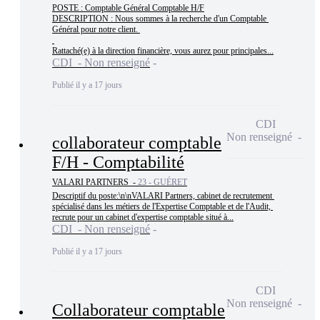
POSTE : Comptable Général Comptable H/F

DESCRIPTION : Nous sommes à la recherche d'un Comptable 
Général pour notre client. 

Rattaché(e) à la direction financière, vous aurez pour principales...
CDI - Non renseigné
Publié il y a 17 jours
CDI
Non renseigné
collaborateur comptable
F/H - Comptabilité
VALARI PARTNERS -
23 - GUÉRET
Descriptif du poste:\n\nVALARI Partners, cabinet de recrutement 
spécialisé dans les métiers de l'Expertise Comptable et de l'Audit, 
recrute pour un cabinet d'expertise comptable situé à...
CDI - Non renseigné
Publié il y a 17 jours
CDI
Non renseigné
Collaborateur comptable