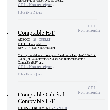
Au coeur de la relation avec les clients...
CDI - Non renseigné
Publié il y a 17 jours
CDI
Non renseigné
Comptable H/F
ADECCO -
23 - GUÉRET
POSTE : Comptable H/F

DESCRIPTION : Votre mission

Votre agence Adecco recrute pour l'un de ses clients, basé à Guéret 
(23000) et La Souterraine (23300), son futur collaborateur 
Comptable (H/F° en...
CDI - Non renseigné
Publié il y a 17 jours
CDI
Non renseigné
Comptable Général
Comptable H/F
FOCUS RECRUTEMENT -
23 - NOTH