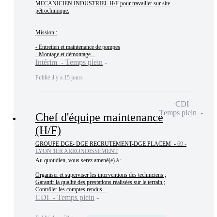
MECANICIEN INDUSTRIEL H/F pour travailler sur site 
pétrochimique.

Mission :

- Entretien et maintenance de pompes

- Montage et démontage...
Intérim - Temps plein
Publié il y a 15 jours
CDI
Temps plein
Chef d'équipe maintenance
(H/F)
GROUPE DGE- DGE RECRUTEMENT-DGE PLACEM -
69 -
LYON 1ER ARRONDISSEMENT
Au quotidien, vous serez amené(e) à :

Organiser et superviser les interventions des techniciens ;

Garantir la qualité des prestations réalisées sur le terrain ;

Contrôler les comptes rendus...
CDI - Temps plein