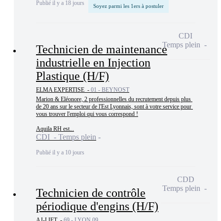
Publié il y a 18 jours
Soyez parmi les 1ers à postuler
CDI
Temps plein
Technicien de maintenance
industrielle en Injection
Plastique (H/F)
ELMA EXPERTISE -
01 - BEYNOST
Marion & Eléonore, 2 professionnelles du recrutement depuis plus 
de 20 ans sur le secteur de l'Est Lyonnais, sont à votre service pour 
vous trouver l'emploi qui vous correspond !

Aquila RH est...
CDI - Temps plein
Publié il y a 10 jours
CDD
Temps plein
Technicien de contrôle
périodique d'engins (H/F)
AJ-LIFT -
69 - LYON 09