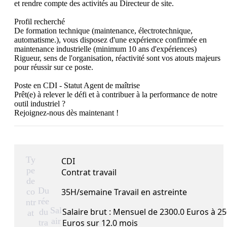
et rendre compte des activités au Directeur de site.

Profil recherché

De formation technique (maintenance, électrotechnique, 
automatisme.), vous disposez d'une expérience confirmée en 
maintenance industrielle (minimum 10 ans d'expériences)

Rigueur, sens de l'organisation, réactivité sont vos atouts majeurs 
pour réussir sur ce poste.

Poste en CDI - Statut Agent de maîtrise

Prêt(e) à relever le défi et à contribuer à la performance de notre 
outil industriel ?

Rejoignez-nous dès maintenant !
Ty
CDI
pe
Contrat travail
de
Du
co
35H/semaine Travail en astreinte
rée
ntr
Sal
Salaire brut : Mensuel de 2300.0 Euros à 25
du
at
air
tra
Euros sur 12.0 mois