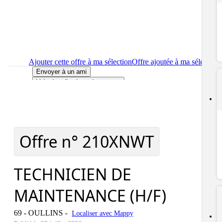
Ajouter cette offre à ma sélection
Offre ajoutée à ma sélection
Envoyer à un ami
Voir plus d'options de partage
Imprimer
le détail de l'offre TECHNICIEN DE MAINTENANCE
(H/F)
Localiser
le lieu de travail de l'offre TECHNICIEN DE
MAINTENANCE (H/F)
Signaler cette offre
Offre n°
210XNWT
TECHNICIEN DE
MAINTENANCE (H/F)
69 - OULLINS
-
Localiser avec Mappy