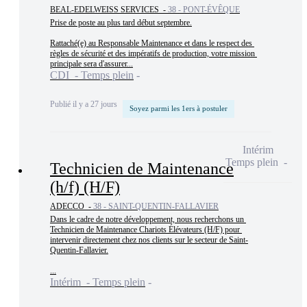
BEAL-EDELWEISS SERVICES -
38 - PONT-ÉVÊQUE
Prise de poste au plus tard début septembre.

Rattaché(e) au Responsable Maintenance et dans le respect des 
règles de sécurité et des impératifs de production, votre mission 
principale sera d'assurer...
CDI - Temps plein
Publié il y a 27 jours
Soyez parmi les 1ers à postuler
Intérim
Temps plein
Technicien de Maintenance
(h/f) (H/F)
ADECCO -
38 - SAINT-QUENTIN-FALLAVIER
Dans le cadre de notre développement, nous recherchons un 
Technicien de Maintenance Chariots Élévateurs (H/F) pour 
intervenir directement chez nos clients sur le secteur de Saint-
Quentin-Fallavier.

...
Intérim - Temps plein