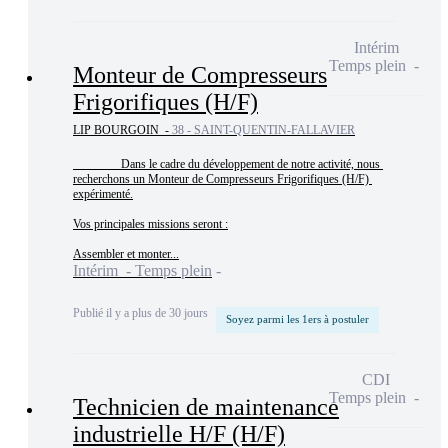
Intérim
Temps plein
Monteur de Compresseurs
Frigorifiques (H/F)
LIP BOURGOIN -
38 - SAINT-QUENTIN-FALLAVIER
                Dans le cadre du développement de notre activité, nous 
recherchons un Monteur de Compresseurs Frigorifiques (H/F) 
expérimenté.

Vos principales missions seront :

Assembler et monter...
Intérim - Temps plein
Publié il y a plus de 30 jours
Soyez parmi les 1ers à postuler
CDI
Temps plein
Technicien de maintenance
industrielle H/F (H/F)