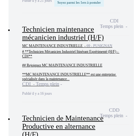
Publié il y a 21 jours
Soyez parmi les 1ers à postuler
CDI
Temps plein
Technicien maintenance
mécanicien industriel (H/F)
MC MAINTENANCE INDUSTRIELLE -
69 - PUSIGNAN
# **Technicien Mécanicien Industriel Itinérant Expérimenté (H/F) - 
CDI**

## Rejoignez MC MAINTENANCE INDUSTRIELLE

**MC MAINTENANCE INDUSTRIELLE** est une entreprise 
spécialisée dans la maintenance...
CDI - Temps plein
Publié il y a 16 jours
CDD
Temps plein
Technicien de Maintenance
Productive en alternance
(H/F)