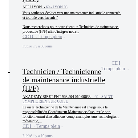
AFPI LYON -
69 - LYON 08
Vous souhaitez évoluer vers une maintenance industrielle connectée 
et tournée vers l'avenir ?

Nous recherchons pour notre client un Technicien de maintenance 
productive (H/F) afin d'intégrer notre...
CDD - Temps plein
Publié il y a 30 jours
CDI
Temps plein
Technicien / Technicienne
de maintenance industrielle
(H/F)
AKADEMY SIRET ENT 968 504 019 00033 -
69 - SAINT-
SYMPHORIEN-SUR-COISE
Le ou la Technicienne de la Maintenance est chargé sous la 
responsabilité du Coordinateur Maintenance d'assurer le bon 
fonctionnement d'installations comprenant plusieurs technologies : 
mécanique,...
CDI - Temps plein
Publié il y a 10 jours