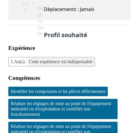
e
vai
Dé
Déplacements : Jamais
l
pla
ce
me
nts
Profil souhaité
Expérience
1 An(s)
Cette expérience est indispensable
Compétences
Identifier les composants et les pièces défectueuses
Réaliser les réglages de mise au point de l'équipement
industriel ou d'exploitation et contrôler son
fonctionnement
Réaliser les réglages de mise au point de l'équipement
industriel ou d'exploitation et contrôler son