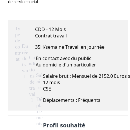
de service social
Ty
CDD - 12 Mois
pe
Contrat travail
de
Du
co
35H/semaine Travail en journée
rée
ntr
Co
En contact avec du public
du
at
ndi
tra
Au domicile d'un particulier
tio
vai
Sal
ns
Salaire brut : Mensuel de 2152.0 Euros 
l
air
de
12 mois
e
tra
CSE
vai
Dé
Déplacements : Fréquents
l
pla
ce
me
nts
Profil souhaité