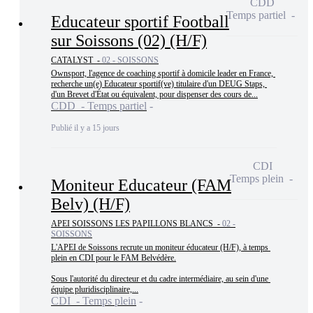
CDD
Temps partiel
Educateur sportif Football
sur Soissons (02) (H/F)
CATALYST -
02 - SOISSONS
Ownsport, l'agence de coaching sportif à domicile leader en France, 
recherche un(e) Educateur sportif(ve) titulaire d'un DEUG Staps, 
d'un Brevet d'État ou équivalent, pour dispenser des cours de...
CDD - Temps partiel
Publié il y a 15 jours
CDI
Temps plein
Moniteur Educateur (FAM
Belv) (H/F)
APEI SOISSONS LES PAPILLONS BLANCS -
02 -
SOISSONS
L'APEI de Soissons recrute un moniteur éducateur (H/F), à temps 
plein en CDI pour le FAM Belvédère.

Sous l'autorité du directeur et du cadre intermédiaire, au sein d'une 
équipe pluridisciplinaire,...
CDI - Temps plein