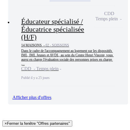
CDD
Temps plein
Éducateur spécialisé /
Éducatrice spécialisée
(H/F)
14 MAISONS -
02 - SOISSONS
Dans le cadre de l'accompagnement au logement sur les dispositifs 
IML, IML Jeunes et AVDL, au sein du Centre Henri Vincent, vous 
aurez en charge l'évaluation sociale des personnes prises en charge 
,...
CDD - Temps plein
Publié il y a 25 jours
Afficher plus d'offres
×
Fermer la fenêtre "Offres partenaires"