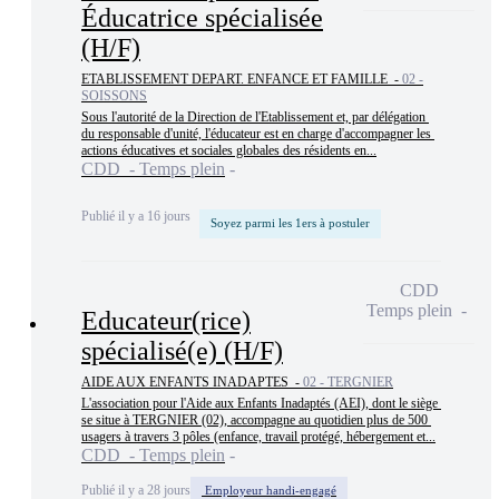
Éducatrice spécialisée
(H/F)
ETABLISSEMENT DEPART. ENFANCE ET FAMILLE -
02 -
SOISSONS
Sous l'autorité de la Direction de l'Etablissement et, par délégation 
du responsable d'unité, l'éducateur est en charge d'accompagner les 
actions éducatives et sociales globales des résidents en...
CDD - Temps plein
Publié il y a 16 jours
Soyez parmi les 1ers à postuler
CDD
Temps plein
Educateur(rice)
spécialisé(e) (H/F)
AIDE AUX ENFANTS INADAPTES -
02 - TERGNIER
L'association pour l'Aide aux Enfants Inadaptés (AEI), dont le siège 
se situe à TERGNIER (02), accompagne au quotidien plus de 500 
usagers à travers 3 pôles (enfance, travail protégé, hébergement et...
CDD - Temps plein
Publié il y a 28 jours
Employeur handi-engagé