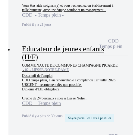
Vous êtes aide-soignant(e) et vous recherchez un établissement à 
taille humaine, avec une équipe soudée et un management...
CDD - Temps plein
Publié il y a 21 jours
CDD
Temps plein
Educateur de jeunes enfants
(H/F)
COMMUNAUTE DE COMMUNES CHAMPAGNE PICARDE
-
02 - LIESSE-NOTRE-DAME
Descriptif de l'emploi

CDD temps plein, 1 an renouvelable à compter du 1er juillet 2026. 
URGENT - recrutement dès que possible.

Diplôme d'EJE obligatoire.

Crèche de 24 berceaux située à Liesse Notre...
CDD - Temps plein
Publié il y a plus de 30 jours
Soyez parmi les 1ers à postuler