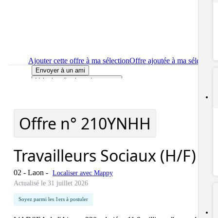
Ajouter cette offre à ma sélection
Offre ajoutée à ma sélection
Envoyer à un ami
Voir plus d'options de partage
Imprimer
le détail de l'offre Travailleurs Sociaux (H/F)
Localiser
le lieu de travail de l'offre Travailleurs Sociaux (H/F)
Signaler cette offre
Offre n°
210YNHH
Travailleurs Sociaux (H/F)
02 - Laon
-
Localiser avec Mappy
Actualisé le 31 juillet 2026
Soyez parmi les 1ers à postuler