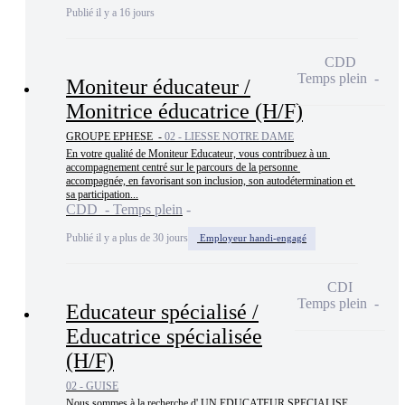
Publié il y a 16 jours
CDD
Temps plein
Moniteur éducateur /
Monitrice éducatrice (H/F)
GROUPE EPHESE -
02 - LIESSE NOTRE DAME
En votre qualité de Moniteur Educateur, vous contribuez à un 
accompagnement centré sur le parcours de la personne 
accompagnée, en favorisant son inclusion, son autodétermination et 
sa participation...
CDD - Temps plein
Publié il y a plus de 30 jours
Employeur handi-engagé
CDI
Temps plein
Educateur spécialisé /
Educatrice spécialisée
(H/F)
02 - GUISE
Nous sommes à la recherche d' UN EDUCATEUR SPECIALISE 