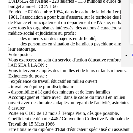
L'ADSEA de l'Aisne - 220 salariés - 11,8 millions d'euros de 
budget annuel - CCNT 66

Fondée le 07 décembre 1954, dans le cadre de la loi du 1er juillet 
1901, l'association a pour buts d'assurer, sur le territoire des Hauts 
de France et principalement du département de l'Aisne, en liaison 
avec tous les organismes intéressés, des actions à caractère social, 
médico-social et judiciaire au profit :

-         des mineurs ou des majeurs en difficulté,

-         des personnes en situation de handicap psychique ainsi que 
leur entourage.

Votre poste : 

Vous exercerez au sein du service d'action éducative renforcée de 
l'ADSEA à LAON :

Vous intervenez auprès des familles et de leurs enfants mineurs.

Exigences du poste : 

- expérience de travail éducatif en milieu ouvert

- travail en équipe pluridisciplinaire 

- disponibilité à l'égard des mineurs et de leurs familles

Accompagner et "faire avec" dans le cadre du travail en milieu 
ouvert avec des horaires adaptés au regard de l'activité, astreintes 
à assurer.

Poste en CDD de 12 mois à Temps Plein, dès que possible.

Coefficient de départ : 446 / Convention Collective Nationale de 
Travail du 15 Mars 1966

Etre titulaire du diplôme d'Etat d'éducateur spécialisé ou assistant 