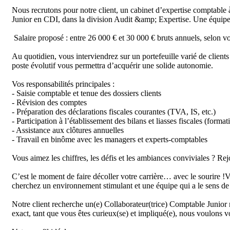
Nous recrutons pour notre client, un cabinet d’expertise comptable à
Junior en CDI, dans la division Audit &amp; Expertise. Une équipe b
 Salaire proposé : entre 26 000 € et 30 000 € bruts annuels, selon votre profil.

Au quotidien, vous interviendrez sur un portefeuille varié de client
poste évolutif vous permettra d’acquérir une solide autonomie.

Vos responsabilités principales :

- Saisie comptable et tenue des dossiers clients

- Révision des comptes

- Préparation des déclarations fiscales courantes (TVA, IS, etc.)

- Participation à l’établissement des bilans et liasses fiscales (formati
- Assistance aux clôtures annuelles

- Travail en binôme avec les managers et experts-comptables

Vous aimez les chiffres, les défis et les ambiances conviviales ? Rej
C’est le moment de faire décoller votre carrière… avec le sourire 
cherchez un environnement stimulant et une équipe qui a le sens de l
Notre client recherche un(e) Collaborateur(trice) Comptable Junior 
exact, tant que vous êtes curieux(se) et impliqué(e), nous voulons vo