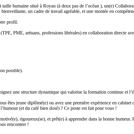
 taille humaine situé à Royan (à deux pas de l’océan ), un(e) Collabora
ienveillante, un cadre de travail agréable, et une montée en compétenc
s (TPE, PME, artisans, professions libérales) en collaboration directe av
on possble). 

oignez une structure dynamique qui valorise la formation continue et l’év
!Vous êtes jeune diplômé(e) ou avez une première expérience en cabinet 
’humour (et du café bien dosé) ? Ce poste est fait pour vous !

motivé(e), rigoureux(se), et prêt(e) à apprendre dans la bonne humeur. 
us rencontrer !
