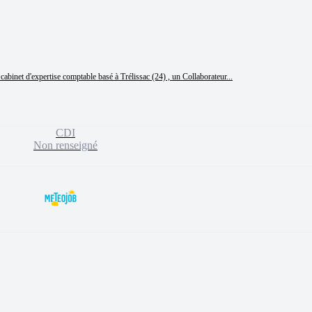
cabinet d'expertise comptable basé à Trélissac (24) , un Collaborateur...
CDI
Non renseigné