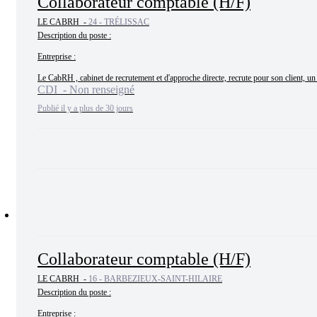
Collaborateur comptable (H/F)
LE CABRH -
24 - TRÉLISSAC
Description du poste :

Entreprise :

Le CabRH , cabinet de recrutement et d'approche directe, recrute pour son client, un 
CDI - Non renseigné
Publié il y a plus de 30 jours
Collaborateur comptable (H/F)
LE CABRH -
16 - BARBEZIEUX-SAINT-HILAIRE
Description du poste :

Entreprise :
