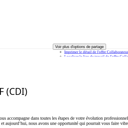
Voir plus d'options de partage
Imprimer
le détail de l'offre Collaborat
Localiser
le lieu de travail de l'offre C
sélection
Envoyer à un ami
Signaler cette offre
F (CDI)
us accompagne dans toutes les étapes de votre évolution professionnell
 et aujourd’hui, nous avons une opportunité qui pourrait vous faire vibre