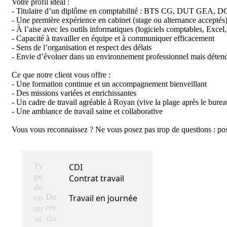
Votre profil idéal :

- Titulaire d’un diplôme en comptabilité : BTS CG, DUT GEA, DC
- Une première expérience en cabinet (stage ou alternance acceptés) 
- À l’aise avec les outils informatiques (logiciels comptables, Excel, 
- Capacité à travailler en équipe et à communiquer efficacement

- Sens de l’organisation et respect des délais

- Envie d’évoluer dans un environnement professionnel mais détend
Ce que notre client vous offre :

- Une formation continue et un accompagnement bienveillant

- Des missions variées et enrichissantes

- Un cadre de travail agréable à Royan (vive la plage après le bureau
- Une ambiance de travail saine et collaborative

Vous vous reconnaissez ? Ne vous posez pas trop de questions : postul
Ty
CDI
pe
Contrat travail
de
Du
co
Travail en journée
rée
ntr
du
at