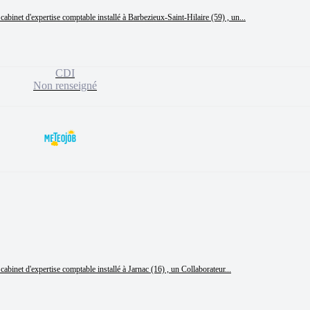
cabinet d'expertise comptable installé à Barbezieux-Saint-Hilaire (59) , un...
CDI
Non renseigné
abinet d'expertise comptable installé à Jarnac (16) , un Collaborateur...