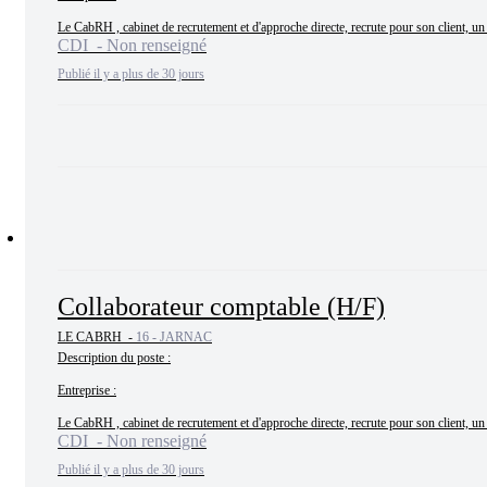
Le CabRH , cabinet de recrutement et d'approche directe, recrute pour son client, un 
CDI - Non renseigné
Publié il y a plus de 30 jours
Collaborateur comptable (H/F)
LE CABRH -
16 - JARNAC
Description du poste :

Entreprise :

Le CabRH , cabinet de recrutement et d'approche directe, recrute pour son client, un c
CDI - Non renseigné
Publié il y a plus de 30 jours