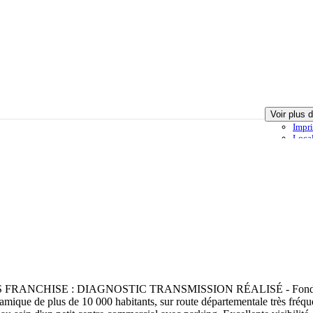
Voir plus 
Impr
Loca
ma sélection
Offre ajoutée à ma sélection
Envoyer à un ami
Signa
HISE : DIAGNOSTIC TRANSMISSION RÉALISÉ - Fonds de comm
amique de plus de 10 000 habitants, sur route départementale très fréque