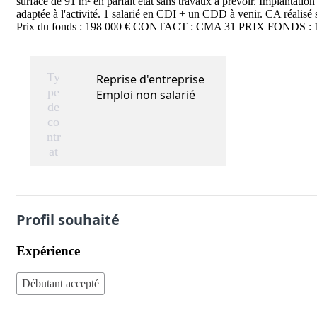
surface de 91 m² en parfait état sans travaux à prévoir. Implantatio
adaptée à l'activité. 1 salarié en CDI + un CDD à venir. CA réalis
Prix du fonds : 198 000 € CONTACT : CMA 31 PRIX FONDS : 1
Ty
Reprise d'entreprise
pe
Emploi non salarié
de
co
ntr
at
Profil souhaité
Expérience
Débutant accepté