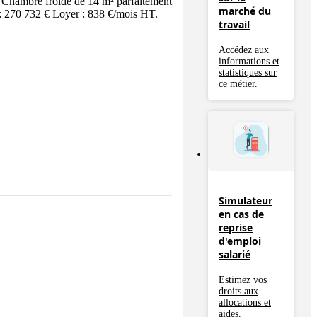
é. Chambre froide de 14 m² parfaitement 
marché du
: 270 732 € Loyer : 838 €/mois HT. 
travail
Accédez aux
informations et
statistiques sur
ce métier.
Simulateur
en cas de
reprise
d'emploi
salarié
Estimez vos
droits aux
allocations et
aides.