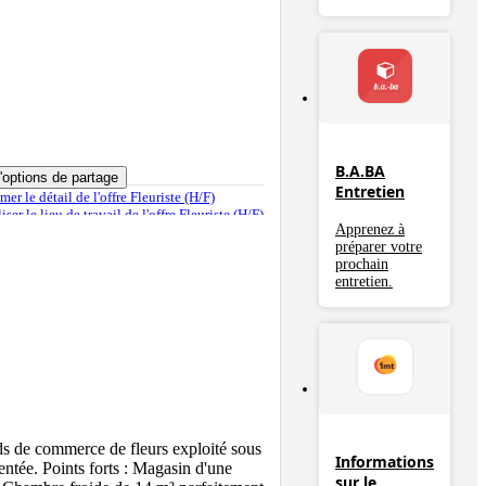
B.A.BA
d'options de partage
Entretien
imer
le détail de l'offre Fleuriste (H/F)
liser
le lieu de travail de l'offre Fleuriste (H/F)
Apprenez à
ler cette offre
préparer votre
prochain
entretien.
erce de fleurs exploité sous 
Informations
ntée. Points forts : Magasin d'une 
sur le