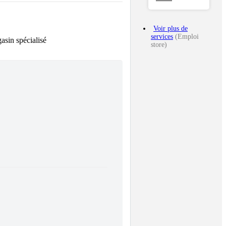
Voir plus de
services
(Emploi
asin spécialisé
store)