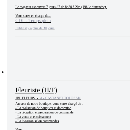
Le magasin est ouvert 7 jours / 7 de 8h30 à 20h (19h le dimanche).

Vous serez en charge de...
CDI - Temps plein
Publié il y a plus de 30 jours
Fleuriste (H/F)
JBL FLEURS -
31 - CASTANET TOLOSAN
Au sein de notre boutique, vous serez chargé de : 

- La réalisation de bouquets et décoration

- La réception et préparation de commande

- La vente et encaissement

- La livraison selon commandes

Vous...