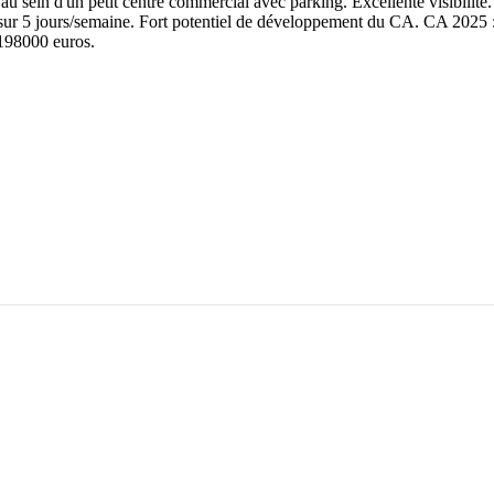
n au sein d'un petit centre commercial avec parking. Excellente visibilit
é sur 5 jours/semaine. Fort potentiel de développement du CA. CA 2025 
98000 euros.