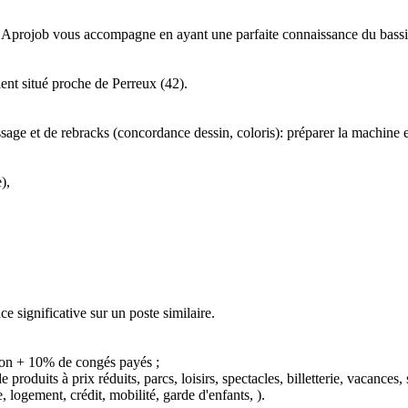
 Aprojob vous accompagne en ayant une parfaite connaissance du bassin 
nt situé proche de Perreux (42).

issage et de rebracks (concordance dessin, coloris): préparer la machine et 
, 

 significative sur un poste similaire.

ion + 10% de congés payés ;

oduits à prix réduits, parcs, loisirs, spectacles, billetterie, vacances, sk
 logement, crédit, mobilité, garde d'enfants, ).
