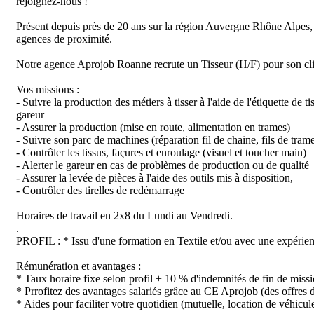
rejoignez-nous !

Présent depuis près de 20 ans sur la région Auvergne Rhône Alpes,
agences de proximité.

Notre agence Aprojob Roanne recrute un Tisseur (H/F) pour son clie
Vos missions : 

- Suivre la production des métiers à tisser à l'aide de l'étiquette de t
gareur

- Assurer la production (mise en route, alimentation en trames) 

- Suivre son parc de machines (réparation fil de chaine, fils de trame)
- Contrôler les tissus, façures et enroulage (visuel et toucher main)

- Alerter le gareur en cas de problèmes de production ou de qualité

- Assurer la levée de pièces à l'aide des outils mis à disposition,

- Contrôler des tirelles de redémarrage

Horaires de travail en 2x8 du Lundi au Vendredi.

.

PROFIL : * Issu d'une formation en Textile et/ou avec une expérience
Rémunération et avantages : 

* Taux horaire fixe selon profil + 10 % d'indemnités de fin de miss
* Prrofitez des avantages salariés grâce au CE Aprojob (des offres de pr
* Aides pour faciliter votre quotidien (mutuelle, location de véhicule,