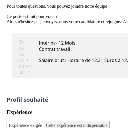
Pour toutes questions, vous pouvez joindre notre équipe !

Ce poste est fait pour vous ?     

Alors n'hésitez pas, envoyez-nous votre candidature et rejoignez 
Ty
Intérim - 12 Mois
pe
Contrat travail
de
Sal
co
Salaire brut : Horaire de 12.31 Euros à 12
air
ntr
e
at
Profil souhaité
Expérience
Expérience exigée
Cette expérience est indispensable