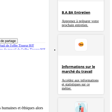
B.A.BA Entretien
Apprenez à préparer votre
prochain entretien.
s de partage
étail de l'offre Tisseur H/F
ieu de travail de l'offre Tisseur H/F
 offre
Informations sur le
marché du travail
Accédez aux informations
et statistiques sur ce
métier.
 humaines et éthiques alors 