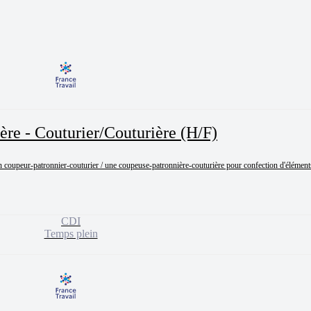
re - Couturier/Couturière (H/F)
n coupeur-patronnier-couturier / une coupeuse-patronnière-couturière pour confection d'élément
CDI
Temps plein