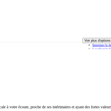
Voir plus d'option
Imprimer
le d
Localiser
le l
ction
Offre ajoutée à ma sélection
Envoyer à un ami
Signaler cette
à votre écoute, proche de ses intérimaires et ayant des fortes valeurs