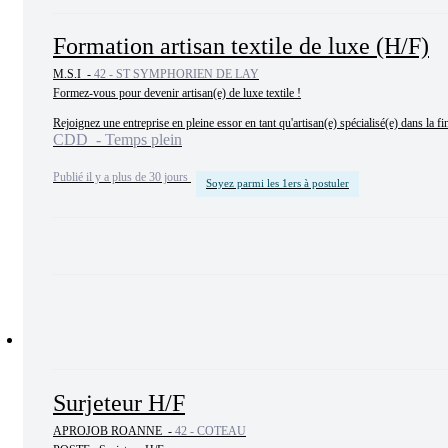
Formation artisan textile de luxe (H/F)
M.S.I -
42 - ST SYMPHORIEN DE LAY
Formez-vous pour devenir artisan(e) de luxe textile !

Rejoignez une entreprise en pleine essor en tant qu'artisan(e) spécialisé(e) dans la fi
CDD - Temps plein
Publié il y a plus de 30 jours
Soyez parmi les 1ers à postuler
Surjeteur H/F
APROJOB ROANNE -
42 - COTEAU