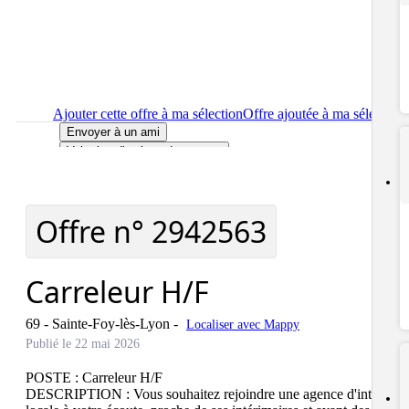
Ajouter cette offre à ma sélection
Offre ajoutée à ma sélection
Envoyer à un ami
Voir plus d'options de partage
Imprimer
le détail de l'offre Carreleur H/F
Localiser
le lieu de travail de l'offre Carreleur H/F
Signaler cette offre
Offre n°
2942563
Carreleur H/F
69 - Sainte-Foy-lès-Lyon
-
Localiser avec Mappy
Publié le 22 mai 2026
POSTE : Carreleur H/F

DESCRIPTION : Vous souhaitez rejoindre une agence d'intérim 