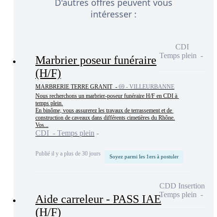
D'autres offres peuvent vous
intéresser :
CDI
Temps plein
Marbrier poseur funéraire
(H/F)
MARBRERIE TERRE GRANIT -
69 - VILLEURBANNE
Nous recherchons un marbrier-poseur funéraire H/F en CDI à 
temps plein.

En binôme, vous assurerez les travaux de terrassement et de 
construction de caveaux dans différents cimetières du Rhône.

Vos...
CDI - Temps plein
Publié il y a plus de 30 jours
Soyez parmi les 1ers à postuler
CDD Insertion
Temps plein
Aide carreleur - PASS IAE
(H/F)