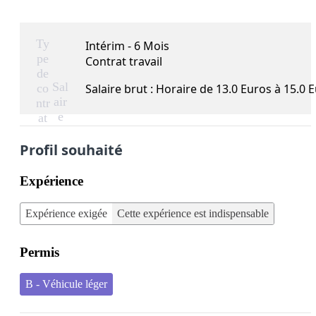
Ty
Intérim - 6 Mois
pe
Contrat travail
de
Sal
co
Salaire brut : Horaire de 13.0 Euros à 15.0 
air
ntr
e
at
Profil souhaité
Expérience
Expérience exigée
Cette expérience est indispensable
Permis
B - Véhicule léger