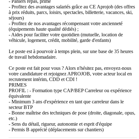
- Paniers repas, prime 

- Profitez des avantages salariés grâce au CE Aprojob (des offres 
à prix réduits, parcs, loisirs, spectacles, billetterie, vacances, ski, 
séjours) 

- Profitez de nos avantages récompensant votre ancienneté 
(équipements haute qualité dédiés) ;

- Aides pour faciliter votre quotidien (mutuelle, location de 
véhicule, logement, crédit, mobilité, garde d'enfants)

Le poste est à pourvoir à temps plein, sur une base de 35 heures 
de travail hebdomadaire.

Ce poste est fait pour vous ? Alors n'hésitez pas, envoyez-nous 
votre candidature et rejoignez APROJOB, votre acteur local en 
recrutement intérim, CDD et CDI !

PRIMES

PROFIL : - Formation type CAP/BEP Carreleur ou expérience 
équivalente

- Minimum 3 ans d'expérience en tant que carreleur dans le 
secteur BTP

- Bonne maîtrise des techniques de pose (droite, diagonale, opus, 
etc.)

- Sens du détail, rigueur, autonomie et esprit d'équipe

- Permis B apprécié (déplacements sur chantiers)