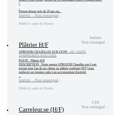
! 

Présent depuis près de 20 ans sur...
Intérim - Non renseigné
Publié il y a plus de 30 jours
Intérim
Non renseigné
Plâtrier H/F
APROJOB CHAZELLES SUR LYON -
69 - SAINT-
SYMPHORIEN-SUR-COISE
POSTE : Plâtrier H/F

DESCRIPTION : Notre agence APROJOB Chazelles-sur-Lyon 
recrute pour l'un de ses clients un plâtrier confirmé (H/F) pour 
renforcer ses équipes suite à un accroissement d'activité.

...
Intérim - Non renseigné
Publié il y a plus de 30 jours
CDI
Non renseigné
Carreleur.se (H/F)