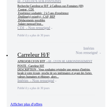
69 - CAILLOUX-SUR-FONTAINES
Recherche Carreleur.se H/F  à Cailloux-sur-Fontaines (69)

 Contrat : CDI 

 Expérience souhaitée : 2 à 5 ans d'expérience

 Diplôme(s) exigé(s) : CAP, BEP

 Déplacements possibles

 Salaire mensuel brut...
CDI - Non renseigné
Publié il y a plus de 30 jours
Intérim
Non renseigné
Carreleur H/F
APROJOB LYON BTP -
69 - LYON 8E ARRONDISSEMENT
POSTE : Carreleur H/F

DESCRIPTION : Vous souhaitez rejoindre une agence d'intérim 
locale à votre écoute, proche de ses intérimaires et ayant des fortes 
valeurs humaines et éthiques, alors...
Intérim - Non renseigné
Publié il y a plus de 30 jours
Afficher plus d'offres