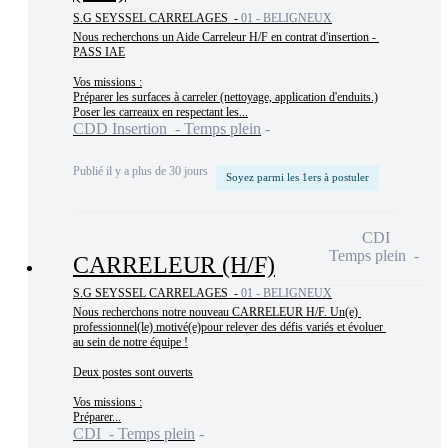
S.G SEYSSEL CARRELAGES -
01 - BELIGNEUX
Nous recherchons un Aide Carreleur H/F en contrat d'insertion - 
PASS IAE

Vos missions :

Préparer les surfaces à carreler (nettoyage, application d'enduits.)

Poser les carreaux en respectant les...
CDD Insertion - Temps plein
Publié il y a plus de 30 jours
Soyez parmi les 1ers à postuler
CDI
Temps plein
CARRELEUR (H/F)
S.G SEYSSEL CARRELAGES -
01 - BELIGNEUX
Nous recherchons notre nouveau CARRELEUR H/F. Un(e) 
professionnel(le) motivé(e)pour relever des défis variés et évoluer 
au sein de notre équipe !

Deux postes sont ouverts

Vos missions :

Préparer...
CDI - Temps plein