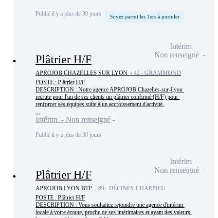
Publié il y a plus de 30 jours
Soyez parmi les 1ers à postuler
Intérim
Non renseigné
Plâtrier H/F
APROJOB CHAZELLES SUR LYON -
42 - GRAMMOND
POSTE : Plâtrier H/F

DESCRIPTION : Notre agence APROJOB Chazelles-sur-Lyon 
recrute pour l'un de ses clients un plâtrier confirmé (H/F) pour 
renforcer ses équipes suite à un accroissement d'activité.

...
Intérim - Non renseigné
Publié il y a plus de 30 jours
Intérim
Non renseigné
Plâtrier H/F
APROJOB LYON BTP -
69 - DÉCINES-CHARPIEU
POSTE : Plâtrier H/F

DESCRIPTION : Vous souhaitez rejoindre une agence d'intérim 
locale à votre écoute, proche de ses intérimaires et ayant des valeurs 