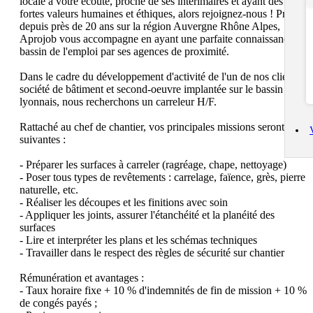
locale à votre écoute, proche de ses intérimaires et ayant des 
fortes valeurs humaines et éthiques, alors rejoignez-nous ! Présent 
depuis près de 20 ans sur la région Auvergne Rhône Alpes, 
Aprojob vous accompagne en ayant une parfaite connaissance du 
bassin de l'emploi par ses agences de proximité.

Dans le cadre du développement d'activité de l'un de nos clients, 
société de bâtiment et second-oeuvre implantée sur le bassin 
lyonnais, nous recherchons un carreleur H/F.

Rattaché au chef de chantier, vos principales missions seront les 
suivantes :

- Préparer les surfaces à carreler (ragréage, chape, nettoyage)

- Poser tous types de revêtements : carrelage, faïence, grès, pierre 
naturelle, etc.

- Réaliser les découpes et les finitions avec soin

- Appliquer les joints, assurer l'étanchéité et la planéité des 
surfaces

- Lire et interpréter les plans et les schémas techniques

- Travailler dans le respect des règles de sécurité sur chantier

Rémunération et avantages :

- Taux horaire fixe + 10 % d'indemnités de fin de mission + 10 % 
de congés payés ;
