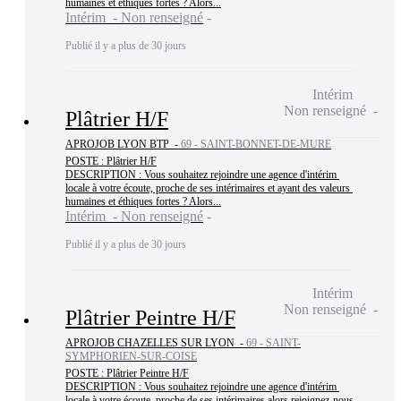
humaines et éthiques fortes ? Alors...
Intérim - Non renseigné
Publié il y a plus de 30 jours
Intérim
Non renseigné
Plâtrier H/F
APROJOB LYON BTP -
69 - SAINT-BONNET-DE-MURE
POSTE : Plâtrier H/F

DESCRIPTION : Vous souhaitez rejoindre une agence d'intérim 
locale à votre écoute, proche de ses intérimaires et ayant des valeurs 
humaines et éthiques fortes ? Alors...
Intérim - Non renseigné
Publié il y a plus de 30 jours
Intérim
Non renseigné
Plâtrier Peintre H/F
APROJOB CHAZELLES SUR LYON -
69 - SAINT-
SYMPHORIEN-SUR-COISE
POSTE : Plâtrier Peintre H/F

DESCRIPTION : Vous souhaitez rejoindre une agence d'intérim 
locale à votre écoute, proche de ses intérimaires alors rejoignez-nous 