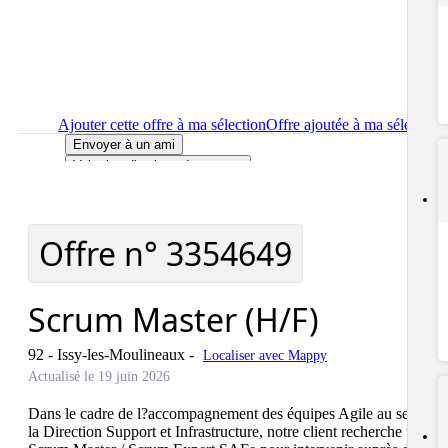
Ajouter cette offre à ma sélection
Offre ajoutée à ma sélection
Envoyer à un ami
Voir plus d'options de partage
Imprimer
le détail de l'offre Scrum Master (H/F)
Localiser
le lieu de travail de l'offre Scrum Master (H/F)
Signaler cette offre
Offre n°
3354649
Scrum Master (H/F)
92 - Issy-les-Moulineaux
-
Localiser avec Mappy
Actualisé le 19 juin 2026
Dans le cadre de l?accompagnement des équipes Agile au sein de 
la Direction Support et Infrastructure, notre client recherche un 