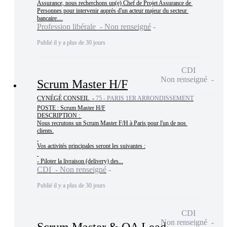
Assurance, nous recherchons un(e) Chef de Projet Assurance de 
Personnes pour intervenir auprès d'un acteur majeur du secteur 
bancaire....
Profession libérale - Non renseigné
Publié il y a plus de 30 jours
CDI
Non renseigné
Scrum Master H/F
CYNÉGÉ CONSEIL -
75 - PARIS 1ER ARRONDISSEMENT
POSTE : Scrum Master H/F

DESCRIPTION : 

Nous recrutons un Scrum Master F/H à Paris pour l'un de nos 
clients.

Vos activités principales seront les suivantes :

- Piloter la livraison (delivery) des...
CDI - Non renseigné
Publié il y a plus de 30 jours
CDI
Non renseigné
Scrum Master & QA Lead