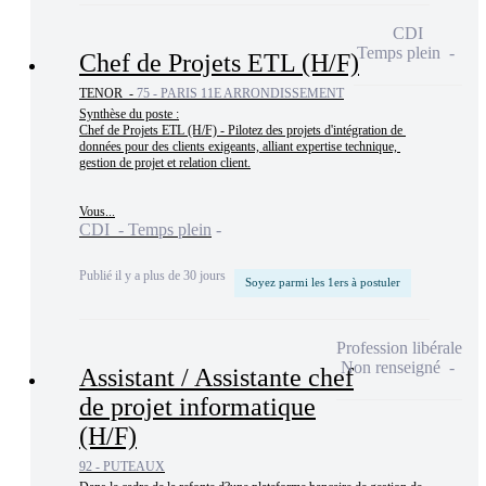
CDI
Temps plein
Chef de Projets ETL (H/F)
TENOR -
75 - PARIS 11E ARRONDISSEMENT
Synthèse du poste :

Chef de Projets ETL (H/F) - Pilotez des projets d'intégration de 
données pour des clients exigeants, alliant expertise technique, 
gestion de projet et relation client.

Vous...
CDI - Temps plein
Publié il y a plus de 30 jours
Soyez parmi les 1ers à postuler
Profession libérale
Non renseigné
Assistant / Assistante chef
de projet informatique
(H/F)
92 - PUTEAUX