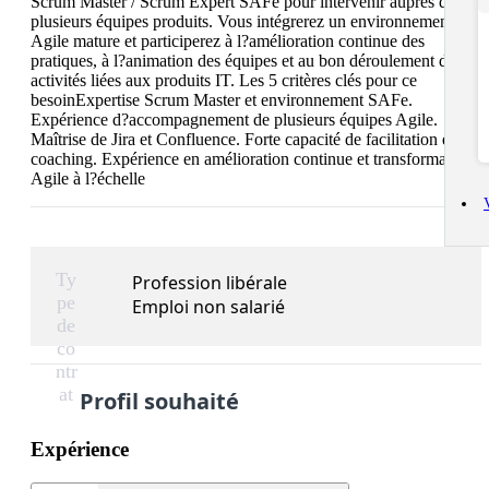
Scrum Master / Scrum Expert SAFe pour intervenir auprès de 
plusieurs équipes produits. Vous intégrerez un environnement 
Agile mature et participerez à l?amélioration continue des 
pratiques, à l?animation des équipes et au bon déroulement des 
activités liées aux produits IT. Les 5 critères clés pour ce 
besoinExpertise Scrum Master et environnement SAFe. 
Expérience d?accompagnement de plusieurs équipes Agile. 
Maîtrise de Jira et Confluence. Forte capacité de facilitation et de 
coaching. Expérience en amélioration continue et transformation 
Agile à l?échelle
Ty
Profession libérale
pe
Emploi non salarié
de
co
ntr
at
Profil souhaité
Expérience