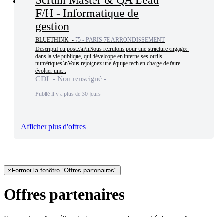
F/H - Informatique de
gestion
BLUETHINK -
75 - PARIS 7E ARRONDISSEMENT
Descriptif du poste:\n\nNous recrutons pour une structure engagée 
dans la vie publique, qui développe en interne ses outils 
numériques.\nVous rejoignez une équipe tech en charge de faire 
évoluer une...
CDI - Non renseigné
Publié il y a plus de 30 jours
Afficher plus d'offres
×
Fermer la fenêtre "Offres partenaires"
Offres partenaires