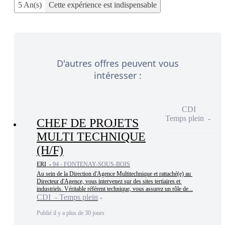
5 An(s)
Cette expérience est indispensable
D'autres offres peuvent vous
intéresser :
CDI
Temps plein
CHEF DE PROJETS
MULTI TECHNIQUE
(H/F)
ERI -
94 - FONTENAY-SOUS-BOIS
Au sein de la Direction d'Agence Multitechnique et rattaché(e) au 
Directeur d'Agence, vous intervenez sur des sites tertiaires et 
industriels. Véritable référent technique, vous assurez un rôle de...
CDI - Temps plein
Publié il y a plus de 30 jours