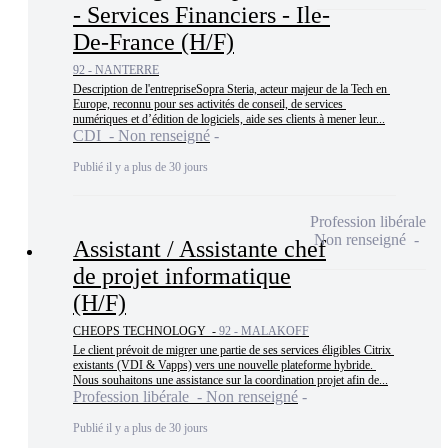
- Services Financiers - Ile-
De-France (H/F)
92 - NANTERRE
Description de l'entrepriseSopra Steria, acteur majeur de la Tech en 
Europe, reconnu pour ses activités de conseil, de services 
numériques et d’édition de logiciels, aide ses clients à mener leur...
CDI - Non renseigné
Publié il y a plus de 30 jours
Profession libérale
Non renseigné
Assistant / Assistante chef
de projet informatique
(H/F)
CHEOPS TECHNOLOGY -
92 - MALAKOFF
Le client prévoit de migrer une partie de ses services éligibles Citrix 
existants (VDI & Vapps) vers une nouvelle plateforme hybride. 
Nous souhaitons une assistance sur la coordination projet afin de...
Profession libérale - Non renseigné
Publié il y a plus de 30 jours