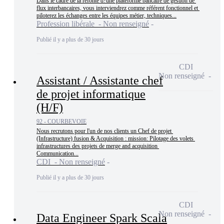
Dans le cadre de la refonte d?une plateforme bancaire de gestion de 
flux interbancaires, vous interviendrez comme référent fonctionnel et 
piloterez les échanges entre les équipes métier, techniques...
Profession libérale - Non renseigné
Publié il y a plus de 30 jours
CDI
Non renseigné
Assistant / Assistante chef
de projet informatique
(H/F)
92 - COURBEVOIE
Nous recrutons pour l'un de nos clients un Chef de projet 
(Infrastructure) fusion & Acquisition : mission: Pilotage des volets 
infrastructures des projets de merge and acquisition 
Communication...
CDI - Non renseigné
Publié il y a plus de 30 jours
CDI
Non renseigné
Data Engineer Spark Scala