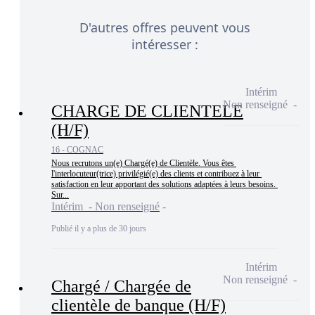
D'autres offres peuvent vous
intéresser :
Intérim
Non renseigné
CHARGE DE CLIENTELE
(H/F)
16 - COGNAC
Nous recrutons un(e) Chargé(e) de Clientèle. Vous êtes 
l'interlocuteur(trice) privilégié(e) des clients et contribuez à leur 
satisfaction en leur apportant des solutions adaptées à leurs besoins. 
Sur...
Intérim - Non renseigné
Publié il y a plus de 30 jours
Intérim
Non renseigné
Chargé / Chargée de
clientèle de banque (H/F)