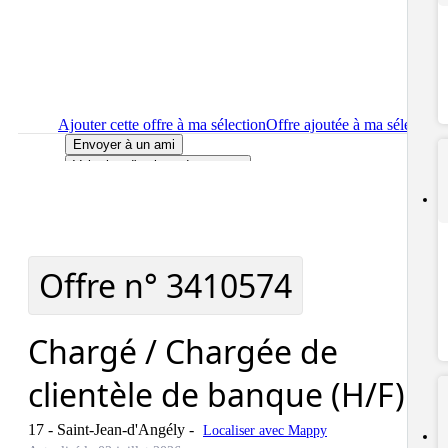
Ajouter cette offre à ma sélection
Offre ajoutée à ma sélection
Envoyer à un ami
Voir plus d'options de partage
Imprimer
le détail de l'offre Chargé / Chargée de clientèle de
banque (H/F)
Localiser
le lieu de travail de l'offre Chargé / Chargée de
clientèle de banque (H/F)
Signaler cette offre
Offre n°
3410574
Chargé / Chargée de
clientèle de banque (H/F)
17 - Saint-Jean-d'Angély
-
Localiser avec Mappy