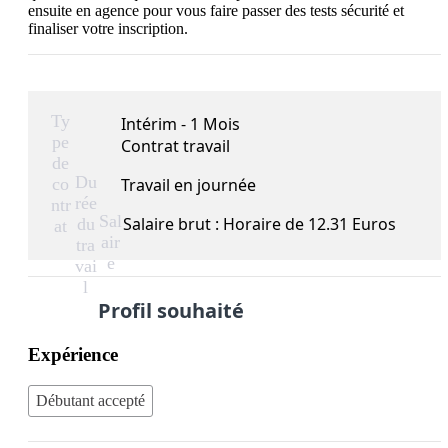
ensuite en agence pour vous faire passer des tests sécurité et 
Ty
Intérim - 1 Mois
pe
Contrat travail
de
Du
co
Travail en journée
rée
ntr
Sal
Salaire brut : Horaire de 12.31 Euros
du
at
air
tra
e
vai
l
Profil souhaité
Expérience
Débutant accepté