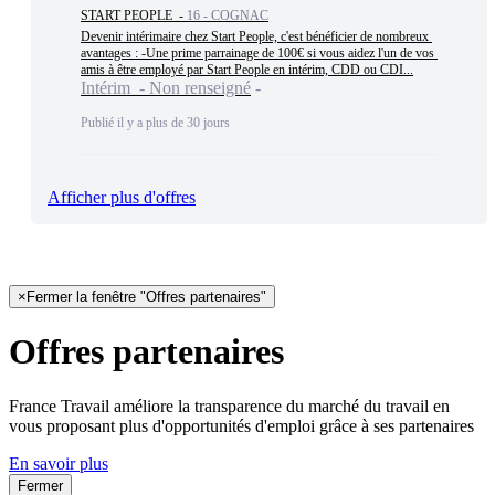
START PEOPLE -
16 - COGNAC
Devenir intérimaire chez Start People, c'est bénéficier de nombreux 
avantages : -Une prime parrainage de 100€ si vous aidez l'un de vos 
amis à être employé par Start People en intérim, CDD ou CDI...
Intérim - Non renseigné
Publié il y a plus de 30 jours
Afficher plus d'offres
×
Fermer la fenêtre "Offres partenaires"
Offres partenaires
France Travail améliore la transparence du marché du travail en
vous proposant plus d'opportunités d'emploi grâce à ses partenaires
En savoir plus
Fermer