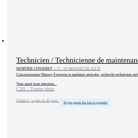
Technicien / Technicienne de maintenanc
MORTIER CENSEREY -
71 - ST BONNET DE JOUX
Concessionnaire Massey Ferguson et machines agricoles, recherche techniciens agri
Vous aurez pour missions...
CDI - Temps plein
Publié il y a plus de 30 jours
Soyez parmi les 1ers à postuler