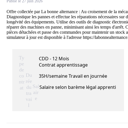
Publié le 27 juin 2026
Offre collectée par La bonne alternance : Au croisement de la mécani
Diagnostique les pannes et effectue les réparations nécessaires sur d
longévité des équipements. Utilise des outils de diagnostic électroniq
réparer des machines en panne, minimisant ainsi les temps d'arrêt. Con
pièces détachées et passe des commandes pour maintenir un stock adéq
simulateur à jour est disponible à l'adresse https://labonnealternance
Ty
CDD - 12 Mois
pe
Contrat apprentissage
de
Du
co
35H/semaine Travail en journée
rée
ntr
Sal
Salaire selon barème légal apprenti
du
at
air
tra
e
vai
l