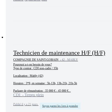
Technicien de maintenance H/F (H/F)
COMPAGNIE DE SAINT-GOBAIN -
42 - MABLY
Pourquoi a-t-on besoin de vous?

Type de contrat : CDI non-cadre / 35h

Localisation : Mably (42)

Horaires : 3*8, en semaine : 5h-13h, 13h-21h, 21h-5h

Package de rémunération : 35 000 € - 45 000 €...
CDI - Temps plein
Publié il y a 21 jours
Soyez parmi les 1ers à postuler