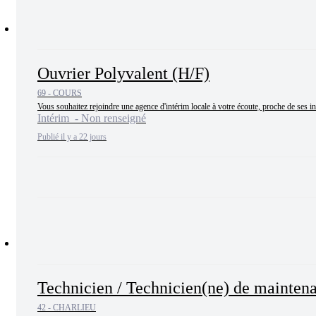
Ouvrier Polyvalent (H/F)
69 - COURS
Vous souhaitez rejoindre une agence d'intérim locale à votre écoute, proche de ses in
Intérim - Non renseigné
Publié il y a 22 jours
Technicien / Technicien(ne) de maintena
42 - CHARLIEU