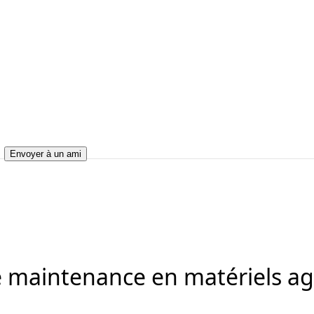
Envoyer à un ami
ntenance en matériels agricoles (H/F)
ne de maintenance en matériels agricoles (H/F)
e maintenance en matériels agr