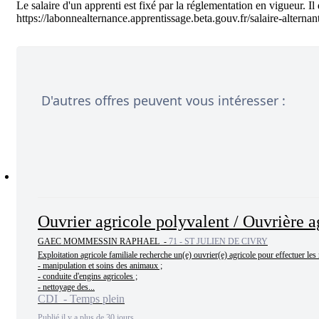
Le salaire d'un apprenti est fixé par la réglementation en vigueur. Il
D'autres offres peuvent vous intéresser :
Ouvrier agricole polyvalent / Ouvrière a
GAEC MOMMESSIN RAPHAEL -
71 - ST JULIEN DE CIVRY
Exploitation agricole familiale recherche un(e) ouvrier(e) agricole pour effectuer les 
- manipulation et soins des animaux ;

- conduite d'engins agricoles ;

- nettoyage des...
CDI - Temps plein
Publié il y a plus de 30 jours