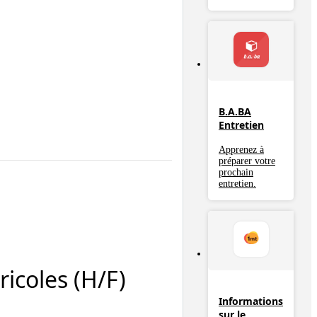
B.A.BA
Entretien
Apprenez à
préparer votre
prochain
entretien.
icoles (H/F)
Informations
sur le