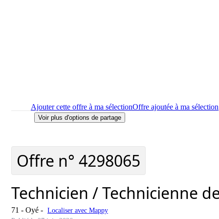
Ajouter cette offre à ma sélection
Offre ajoutée à ma sélection
Voir plus d'options de partage
Imprimer
le détail de l'offre Technicien / Technicienne de mai
Localiser
le lieu de travail de l'offre Technicien / Technicien
Signaler cette offre
Offre n°
4298065
Technicien / Technicienne d
71 - Oyé
-
Localiser avec Mappy