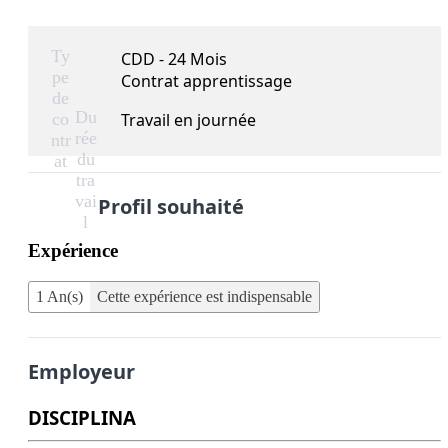
Ty
CDD - 24 Mois
pe
Contrat apprentissage
de
Du
co
Travail en journée
rée
ntr
du
at
tra
vai
Profil souhaité
l
Expérience
1 An(s)
Cette expérience est indispensable
Employeur
DISCIPLINA