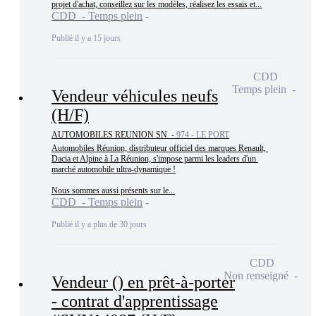
projet d'achat, conseillez sur les modèles, réalisez les essais et...
CDD - Temps plein
Publié il y a 15 jours
CDD
Temps plein
Vendeur véhicules neufs
(H/F)
AUTOMOBILES REUNION SN -
974 - LE PORT
Automobiles Réunion, distributeur officiel des marques Renault, 
Dacia et Alpine à La Réunion, s'impose parmi les leaders d'un 
marché automobile ultra-dynamique !

Nous sommes aussi présents sur le...
CDD - Temps plein
Publié il y a plus de 30 jours
CDD
Non renseigné
Vendeur () en prêt-à-porter
- contrat d'apprentissage