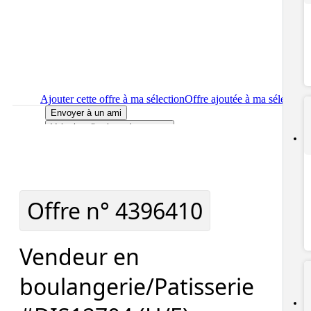
Ajouter cette offre à ma sélection
Offre ajoutée à ma sélection
Envoyer à un ami
Voir plus d'options de partage
Imprimer
le détail de l'offre Vendeur en boulangerie/Patisserie
#DIS12704 (H/F)
Localiser
le lieu de travail de l'offre Vendeur en
boulangerie/Patisserie #DIS12704 (H/F)
Signaler cette offre
Offre n°
4396410
Vendeur en
boulangerie/Patisserie