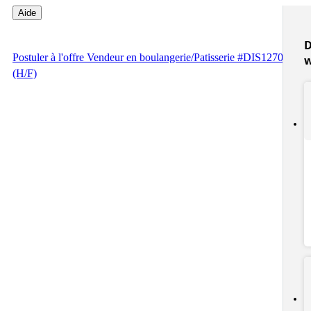
Aide
D
Postuler
à l'offre Vendeur en boulangerie/Patisserie #DIS12704
(H/F)