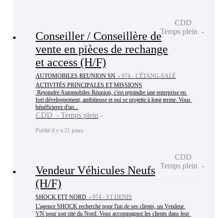
CDD
Temps plein
Conseiller / Conseillère de
vente en pièces de rechange
et access (H/F)
AUTOMOBILES REUNION SN -
974 - L'ÉTANG-SALÉ
ACTIVITÉS PRINCIPALES ET MISSIONS

 Rejoindre Automobiles Réunion, c'est rejoindre une entreprise en 
fort développement, ambitieuse et qui se projette à long terme. Vous 
bénéficierez d'un...
CDD - Temps plein
Publié il y a 21 jours
CDD
Temps plein
Vendeur Véhicules Neufs
(H/F)
SHOCK ETT NORD -
974 - ST DENIS
L'agence SHOCK recherche pour l'un de ses clients, un Vendeur 
VN pour son site du Nord. Vous accompagnez les clients dans leur 