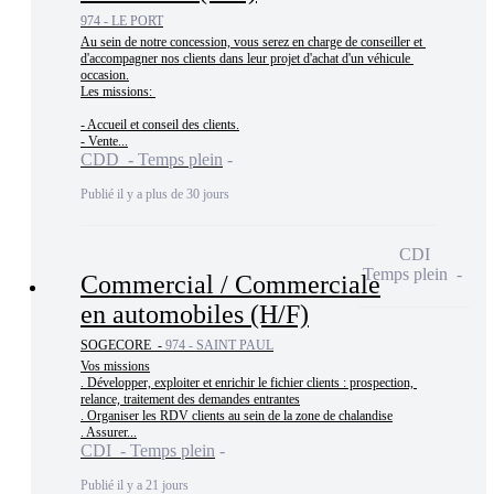
974 - LE PORT
Au sein de notre concession, vous serez en charge de conseiller et 
d'accompagner nos clients dans leur projet d'achat d'un véhicule 
occasion.

Les missions: 

- Accueil et conseil des clients.

- Vente...
CDD - Temps plein
Publié il y a plus de 30 jours
CDI
Temps plein
Commercial / Commerciale
en automobiles (H/F)
SOGECORE -
974 - SAINT PAUL
Vos missions

. Développer, exploiter et enrichir le fichier clients : prospection, 
relance, traitement des demandes entrantes

. Organiser les RDV clients au sein de la zone de chalandise

. Assurer...
CDI - Temps plein
Publié il y a 21 jours