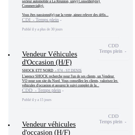
secteur automobile à La Réunion, un(e) Conseiller(ère) 
Commercial(e).

Vous êtes passionné(e) par la vente, aimez relever des défis...
CDI - Temps plein
Publié il y a plus de 30 jours
CDD
Temps plein
Vendeur Véhicules
d'Occasion (H/F)
SHOCK ETT NORD -
974 - ST DENIS
L'agence SHOCK recherche pour l'un de ses clients, un Vendeur 
VO pour son site du Nord. Vous conseillez les clients, valorisez les 
véhicules d'occasion et assurez le suivi complet de la...
CDD - Temps plein
Publié il y a 15 jours
CDD
Temps plein
Vendeur véhicules
d'occasion (H/F)