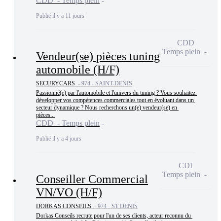
CDD - Temps plein
Publié il y a 11 jours
CDD
Temps plein
Vendeur(se) pièces tuning
automobile (H/F)
SECURYCARS -
974 - SAINT-DENIS
Passionné(e) par l'automobile et l'univers du tuning ? Vous souhaitez 
développer vos compétences commerciales tout en évoluant dans un 
secteur dynamique ? Nous recherchons un(e) vendeur(se) en 
pièces...
CDD - Temps plein
Publié il y a 4 jours
CDI
Temps plein
Conseiller Commercial
VN/VO (H/F)
DORKAS CONSEILS -
974 - ST DENIS
Dorkas Conseils recrute pour l'un de ses clients, acteur reconnu du 