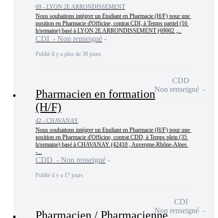
69 - LYON 2E ARRONDISSEMENT
Nous souhaitons intégrer un Etudiant en Pharmacie (H/F) pour une 
position en Pharmacie d'Officine, contrat CDI, à Temps partiel (16 
h/semaine) basé à LYON 2E ARRONDISSEMENT (69002 ,...
CDI - Non renseigné
Publié il y a plus de 30 jours
CDD
Non renseigné
Pharmacien en formation
(H/F)
42 - CHAVANAY
Nous souhaitons intégrer un Etudiant en Pharmacie (H/F) pour une 
position en Pharmacie d'Officine, contrat CDD, à Temps plein (35 
h/semaine) basé à CHAVANAY (42410 , Auvergne-Rhône-Alpes 
-...
CDD - Non renseigné
Publié il y a 17 jours
CDI
Non renseigné
Pharmacien / Pharmacienne