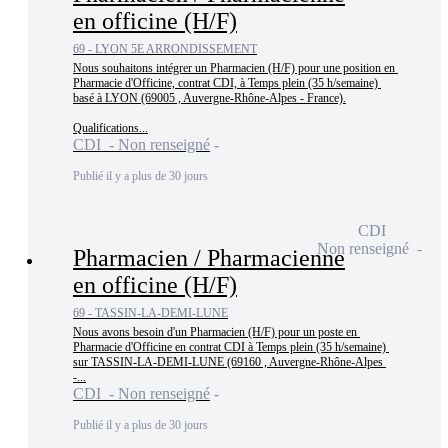
en officine (H/F)
69 - LYON 5E ARRONDISSEMENT
Nous souhaitons intégrer un Pharmacien (H/F) pour une position en 
Pharmacie d'Officine, contrat CDI, à Temps plein (35 h/semaine) 
basé à LYON (69005 , Auvergne-Rhône-Alpes - France).

Qualifications...
CDI - Non renseigné
Publié il y a plus de 30 jours
CDI
Non renseigné
Pharmacien / Pharmacienne
en officine (H/F)
69 - TASSIN-LA-DEMI-LUNE
Nous avons besoin d'un Pharmacien (H/F) pour un poste en 
Pharmacie d'Officine en contrat CDI à Temps plein (35 h/semaine) 
sur TASSIN-LA-DEMI-LUNE (69160 , Auvergne-Rhône-Alpes 
-...
CDI - Non renseigné
Publié il y a plus de 30 jours