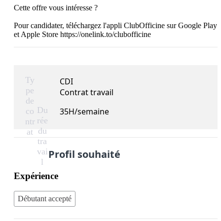
Cette offre vous intéresse ?

Pour candidater, téléchargez l'appli ClubOfficine sur Google Play 
et Apple Store https://onelink.to/clubofficine
Ty
CDI
pe
Contrat travail
de
Du
co
35H/semaine
rée
ntr
du
at
tra
vai
Profil souhaité
l
Expérience
Débutant accepté