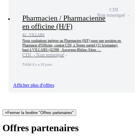
CDI
Non renseigné
Pharmacien / Pharmacienne
en officine (H/F)
42 - VILLARS
Nous souhaitons intégrer un Pharmacien (H/F) pour une position en 
Pharmacie d'Officine, contrat CDI, à Temps partiel (11 h/semaine) 
basé à VILLARS (42390 , Auvergne-Rhône-Alpes -...
CDI - Non renseigné
Publié il y a 18 jours
Afficher plus d'offres
×
Fermer la fenêtre "Offres partenaires"
Offres partenaires