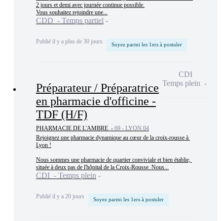
2 jours et demi avec journée continue possible.

Vous souhaitez rejoindre une...
CDD - Temps partiel
Publié il y a plus de 30 jours
Soyez parmi les 1ers à postuler
CDI
Temps plein
Préparateur / Préparatrice
en pharmacie d'officine -
TDF (H/F)
PHARMACIE DE L'AMBRE -
69 - LYON 04
Rejoignez une pharmacie dynamique au cœur de la croix-rousse à 
Lyon !

Nous sommes une pharmacie de quartier conviviale et bien établie, 
située à deux pas de l'hôpital de la Croix-Rousse. Nous...
CDI - Temps plein
Publié il y a 20 jours
Soyez parmi les 1ers à postuler