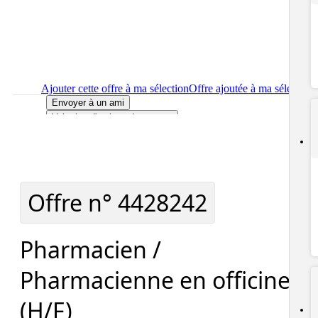
Ajouter cette offre à ma sélection
Offre ajoutée à ma sélection
Envoyer à un ami
Voir plus d'options de partage
Imprimer
le détail de l'offre Pharmacien / Pharmacienne en
officine (H/F)
Localiser
le lieu de travail de l'offre Pharmacien / Pharmacienne
en officine (H/F)
Signaler cette offre
Offre n°
4428242
Pharmacien /
Pharmacienne en officine
(H/F)