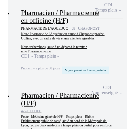
CDI
Temps plein
Pharmacien / Pharmacienne
en officine (H/F)
PHARMACIE DE L'AQUEDUC -
69 - CHAPONOST
Notre Pharmacie de l'Aqueduc est située à Chaponost proche 
Oullins, avec un cadre de vie et une clientèle agréables.

Nous recherchons, suite à un départ à la retraite :

un.e Pharmacien.enne...
CDI - Temps plein
Publié il y a plus de 30 jours
Soyez parmi les 1ers à postuler
CDI
Non renseigné
Pharmacien / Pharmacienne
(H/F)
42 - CELLIEU
Poste : Médecine générale H/F - Temps plein - Rhône

Établissement public de santé, situé au nord de la Métropole de 
Lyon, recrute deux médecins à temps plein ou partiel pour renforcer 