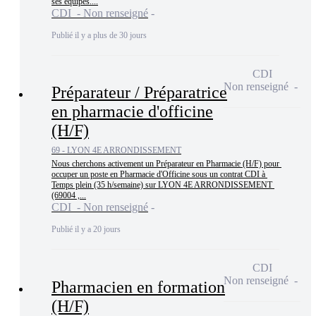
ses équipes....
CDI - Non renseigné
Publié il y a plus de 30 jours
CDI
Non renseigné
Préparateur / Préparatrice
en pharmacie d'officine
(H/F)
69 - LYON 4E ARRONDISSEMENT
Nous cherchons activement un Préparateur en Pharmacie (H/F) pour 
occuper un poste en Pharmacie d'Officine sous un contrat CDI à 
Temps plein (35 h/semaine) sur LYON 4E ARRONDISSEMENT 
(69004 ,...
CDI - Non renseigné
Publié il y a 20 jours
CDI
Non renseigné
Pharmacien en formation
(H/F)